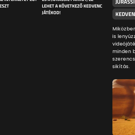
JURASSI
ESZT
LEHET A KÖVETKEZŐ KEDVENC
JÁTÉKOD!
KEDVEN
Miközben
is lenyúz
videóját
minden 
szerencs
sikítás.