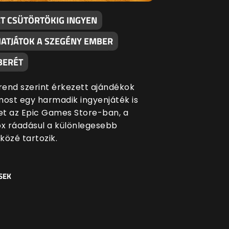
ÉT CSÜTÖRTÖKIG INGYEN
ATJÁTOK A SZEGÉNY EMBER
BERÉT
end szerint érkezett ajándékok
most egy harmadik ingyenjáték is
ket az Epic Games Store-ban, a
ox ráadásul a különlegesebb
közé tartozik.
SEK