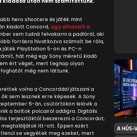
l a kiadása után nem számítottunk.
újabb hero shootere és játék mint
-án kiadott Concord,
úgy elhasalt a
mber sem tudná felvakarni a padlóról, aki
öbb forrásra hivatkozva számolt be róla,
 játék PlayStation 5-ön és PC-n
zámít, hát még egy Sony méretű kiadó
nem ért véget, mert tegnap olyan
z foghatót még nem láttunk.
rettek volna a Concorddal játszani a
r ők sem lesznek erre képesek. A Sony
eptember 6-án, csütörtökön lelövik a
nik a boltok polcairól addigra. Digitális
os terjesztőktől beszerezni a Concordot,
 megtaláljátok itt-ott. Éppen ezért
A HÚS-V
letlenül se vegyétek meg ezeket, mert