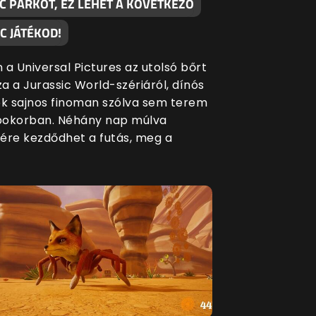
C PARKOT, EZ LEHET A KÖVETKEZŐ
C JÁTÉKOD!
 a Universal Pictures az utolsó bőrt
za a Jurassic World-szériáról, dínós
ék sajnos finoman szólva sem terem
bokorban. Néhány nap múlva
ére kezdődhet a futás, meg a