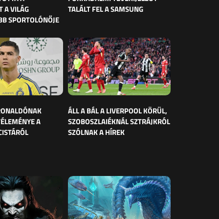
 A VILÁG
TALÁLT FEL A SAMSUNG
BB SPORTOLÓNŐJE
 RONALDÓNAK
ÁLL A BÁL A LIVERPOOL KÖRÜL,
VÉLEMÉNYE A
SZOBOSZLAIÉKNÁL SZTRÁJKRÓL
CISTÁRÓL
SZÓLNAK A HÍREK