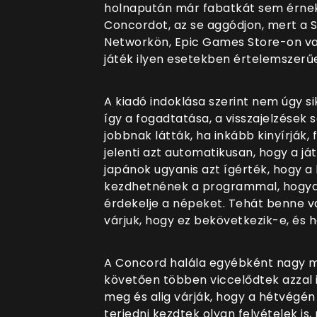
holnapután már fabatkát sem érnek 
Concordot, az se aggódjon, mert a So
Networkön, Epic Games Store-on va
játék ilyen esetekben értelemszerűe
A kiadó indoklása szerint nem úgy si
így a fogadtatása, a visszajelzések 
jobbnak látták, ha inkább kinyírják,
jelenti azt automatikusan, hogy a j
japánok ugyanis azt ígérték, hogy a 
kezdhetnének a programmal, hogyan
érdekelje a népeket. Tehát benne va
várjuk, hogy ez bekövetkezik-e, és h
A Concord halála egyébként nagy mé
követően többen viccelődtek azzal 
meg és alig várják, hogy a hétvégén
terjedni kezdtek olyan felvételek is