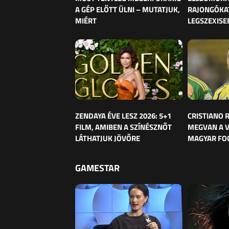
A GÉP ELŐTT ÜLNI – MUTATJUK,
RAJONGÓKAT
MIÉRT
LEGSZEXISE
ZENDAYA ÉVE LESZ 2026: 5+1
CRISTIANO
FILM, AMIBEN A SZÍNÉSZNŐT
MEGVAN A 
LÁTHATJUK JÖVŐRE
MAGYAR FO
GAMESTAR