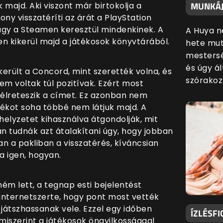
MUNKÁJ
majd. Aki viszont már birtokolja a
ny visszatéríti az árát a PlayStation
gy a Steamen keresztül mindenkinek. A
A Huya n
n kikerül majd a játékosok könyvtárából.
hete mut
mestersé
és úgy ál
került a Concord, mint szerették volna, és
szórakoz
sem voltak túl pozitívak. Ezért most
 félreteszik a címet. Ez azonban nem
átékot soha többé nem látjuk majd. A
helyzetet kihasználva átgondolják, mit
 tudnák azt átalakítani úgy, hogy jobban
n a pakliban a visszatérés, kíváncsian
a igen, hogyan.
m lett, a tegnap esti bejelentést
internetszerte, hogy pont most vették
 játszhassanak vele. Ezzel egy időben
ÍZLÉSFI
, miszerint a játékosok öngyilkossággal