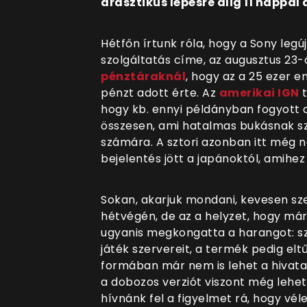
drasztikus lépésre alig 11 nappa
Hétfőn írtunk róla, hogy a Sony leg
szolgáltatás címe, az augusztus 23
pénztáraknál
, hogy az a 25 ezer e
pénzt adott érte.
Az
amerikai IGN
t
hogy kb. ennyi példányban fogyott a
összesen, ami hatalmas bukásnak s
számára. A sztori azonban itt még 
bejelentés jött a japánoktól, amihe
Sokan, akarjuk mondani, kevesen sze
hétvégén, de az a helyzet, hogy má
ugyanis megkongatta a harangot: sz
játék szervereit, a termék pedig eltű
formában már nem is lehet a hivatal
a dobozos verziót viszont még lehet
hívnánk fel a figyelmet rá, hogy vé