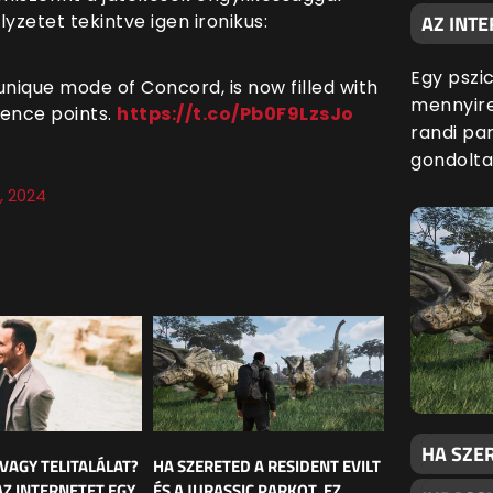
yzetet tekintve igen ironikus:
AZ INTE
Egy pszic
 unique mode of Concord, is now filled with
mennyire
ience points.
https://t.co/Pb0F9LzsJo
randi par
gondolta
, 2024
HA SZER
 VAGY TELITALÁLAT?
HA SZERETED A RESIDENT EVILT
AZ INTERNETET EGY
ÉS A JURASSIC PARKOT, EZ