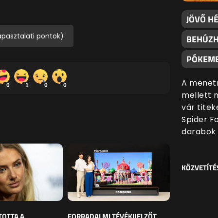
JÖVŐ H
apasztalati pontok)
BEHÚZH
PÓKEM
A menetr
0
1
0
0
mellett 
vár tite
Spider F
darabok 
KÖZVETÍTÉ
TOTTA A
FORRADALMI TÉVÉKIJELZŐT