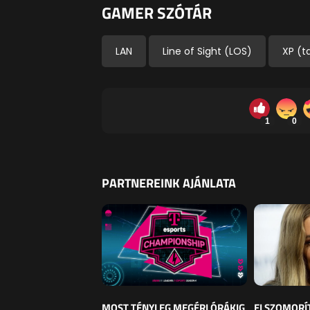
GAMER SZÓTÁR
LAN
Line of Sight (LOS)
XP (t
1
0
PARTNEREINK AJÁNLATA
MOST TÉNYLEG MEGÉRI ÓRÁKIG
ELSZOMORÍ