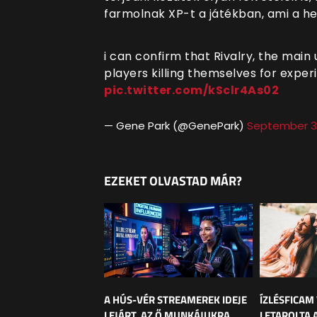
farmolnak XP-t a játékban, ami a hel
i can confirm that Rivalry, the main
players killing themselves for exper
pic.twitter.com/kSclr4As02
— Gene Park (@GenePark)
September 3
EZEKET OLVASTAD MÁR?
A HÚS-VÉR STREAMEREK IDEJE
ÍZLÉSFICAM
LEJÁRT, AZ Ő MUNKÁJUKRA
LETAROLTA 