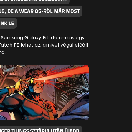
G, DE A WEAR OS-RŐL MÁR MOST
NK LE
Samsung Galaxy Fit, de nem is egy
tch FE lehet az, amivel végül előáll
ng.
GER THINGS SZTÁRJA UTÁN ÚJABB