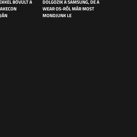
EKKEL BŐVÜLT A
DOLGOZIK A SAMSUNG, DE A
UAKECON
WEAR OS-RŐL MÁR MOST
JÁN
MONDJUNK LE