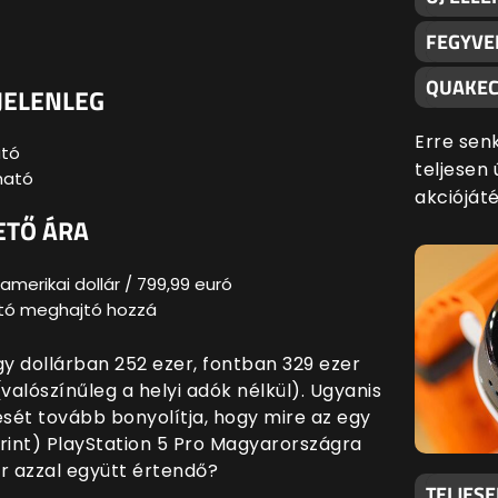
FEGYVE
QUAKEC
 JELENLEG
Erre sen
ató
teljesen 
pható
akciójáté
ETŐ ÁRA
amerikai dollár / 799,99 euró
ató meghajtó hozzá
y dollárban 252 ezer, fontban 329 ezer
(valószínűleg a helyi adók nélkül). Ugyanis
ését tovább bonyolítja, hogy mire az egy
orint) PlayStation 5 Pro Magyarországra
r azzal együtt értendő?
TELJES