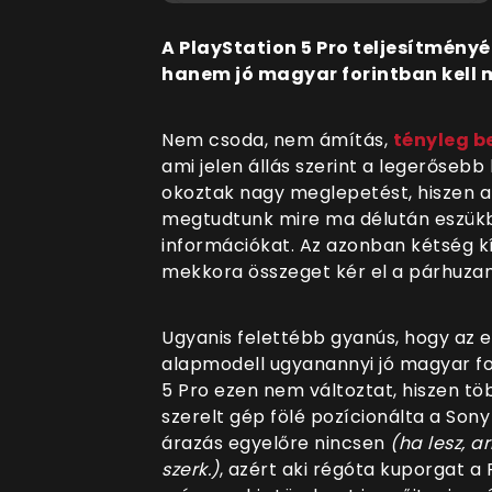
A PlayStation 5 Pro teljesítmén
hanem jó magyar forintban kell 
Nem csoda, nem ámítás,
tényleg be
ami jelen állás szerint a legerőseb
okoztak nagy meglepetést, hiszen a
megtudtunk mire ma délután eszükbe
információkat. Az azonban kétség k
mekkora összeget kér el a párhuzam
Ugyanis felettébb gyanús, hogy az 
alapmodell ugyanannyi jó magyar for
5 Pro ezen nem változtat, hiszen tö
szerelt gép fölé pozícionálta a Sony
árazás egyelőre nincsen
(ha lesz, a
szerk.)
, azért aki régóta kuporgat a 