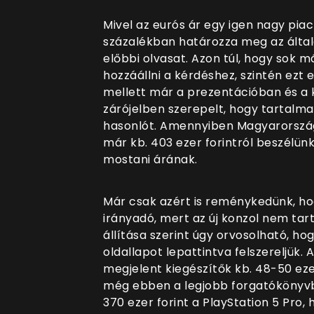
Mivel az eurós ár egy igen nagy pi
százalékban határozza meg az által
előbbi olvasat. Azon túl, hogy sok m
hozzáállni a kérdéshez, szintén ezt 
mellett már a prezentációban és 
zárójelben szerepelt, hogy tartalma
hasonlót. Amennyiben Magyarország
már kb. 403 ezer forintról beszélünk
mostani árának.
Már csak azért is reménykedünk, hogy
irányadó, mert az új konzol nem ta
állítása szerint úgy orvosolható, ho
oldallapot lepattintva felszereljük.
megjelent kiegészítők kb. 48-50 eze
még ebben a legjobb forgatókönyvb
370 ezer forint a PlayStation 5 Pro, 