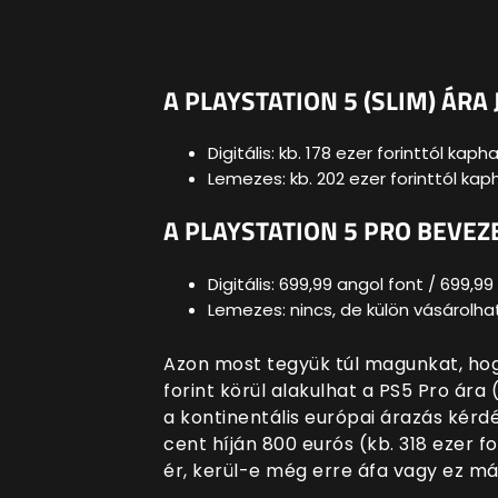
A PLAYSTATION 5 (SLIM) ÁRA
Digitális:
kb. 178 ezer forinttól kaph
Lemezes: kb. 202 ezer forinttól ka
A PLAYSTATION 5 PRO BEVEZ
Digitális:
699,99 angol font / 699,99 
Lemezes: nincs, de külön vásárolh
Azon most tegyük túl magunkat, hog
forint körül alakulhat a PS5 Pro ára 
a kontinentális európai árazás kérd
cent híján 800 eurós (kb. 318 ezer f
ér, kerül-e még erre áfa vagy ez má