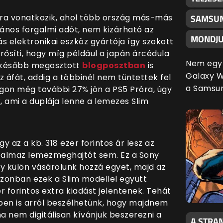
acra vonatkozik, ahol több ország más-más
SAMSUN
ános forgalmi adót, nem kizárható az
MONDJU
ás elektronikai eszköz gyártója így szokott
erősíti, hogy míg például a japán árcédula
Nem egy 
a később megosztott
blogposztban
is
Galaxy Wa
z áfát, addig a többinél nem tüntettek fel
a Samsu
on még további 27% jön a PS5 Próra, úgy
, ami a duplája lenne a lemezes Slim
 az a kb. 318 ezer forintos ár lesz az
rtalmaz lemezmeghajtót sem. Ez a Sony
gy külön vásárolunk hozzá egyet, majd az
 Azonban ezek a Slim modellel együtt
r forintos extra kiadást jelentenek. Tehát
en is arról beszélhetünk, hogy majdnem
ha nem digitálisan kívánjuk beszerezni a
A STRAN