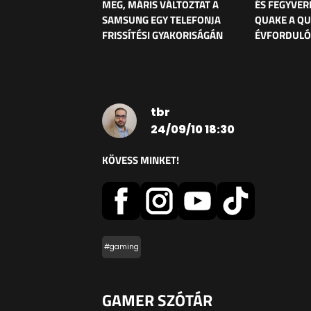
MEG, MÁRIS VÁLTOZTAT A
ÉS FEGYVER
SAMSUNG EGY TELEFONJA
QUAKE A Q
FRISSÍTÉSI GYAKORISÁGÁN
ÉVFORDULÓ
tbr
24/09/10 18:30
KÖVESS MINKET!
#gaming
GAMER SZÓTÁR