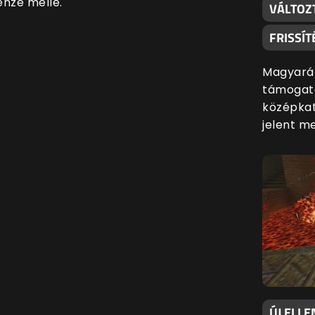
énze mellé.
VÁLTOZ
FRISSÍT
Magyaráz
támogatá
középkat
jelent m
ÚJ ELLE