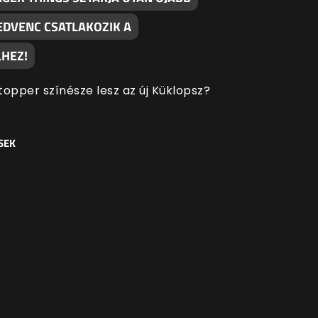
EDVENC CSATLAKOZIK A
HEZ!
topper színésze lesz az új Küklopsz?
SEK