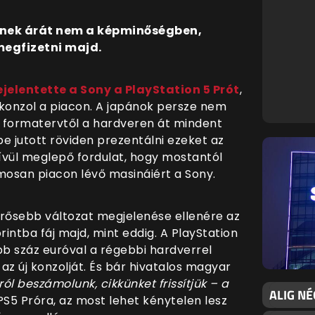
yének árát nem a képminőségben,
megfizetni majd.
jelentette a Sony a PlayStation 5 Prót
,
b konzol a piacon. A japánok persze nem
 formatervtől a hardveren át mindent
 jutott röviden prezentálni ezeket az
ívül meglepő fordulat, hogy mostantól
osan piacon lévő masináiért a Sony.
erősebb változat megjelenése ellenére az
intba fáj majd, mint eddig. A PlayStation
bb száz euróval a régebbi hardverrel
 az új konzolját. És bár hivatalos magyar
rról beszámolunk, cikkünket frissítjük – a
ALIG NÉ
PS5 Próra, az most lehet kénytelen lesz