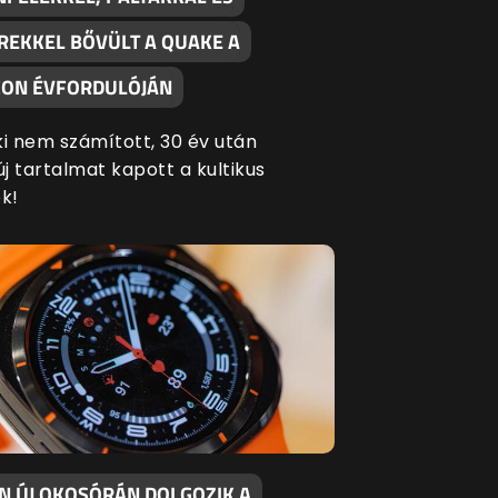
REKKEL BŐVÜLT A QUAKE A
ON ÉVFORDULÓJÁN
ki nem számított, 30 év után
új tartalmat kapott a kultikus
k!
EN ÚJ OKOSÓRÁN DOLGOZIK A