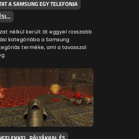
TAT A SAMSUNG EGY TELEFONJA
ÉSI…
at nélkül került át eggyel rosszabb
si kategóriába a Samsung
egóriás terméke, ami a tavasszal
eg.
NFELEKKEL, PÁLYÁKKAL ÉS