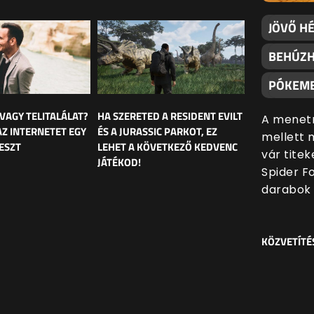
JÖVŐ H
BEHÚZH
PÓKEM
 VAGY TELITALÁLAT?
HA SZERETED A RESIDENT EVILT
A menetr
AZ INTERNETET EGY
ÉS A JURASSIC PARKOT, EZ
mellett 
ESZT
LEHET A KÖVETKEZŐ KEDVENC
vár tite
JÁTÉKOD!
Spider F
darabok 
KÖZVETÍTÉ