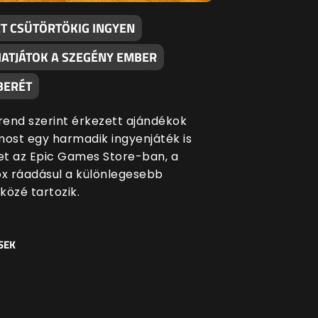
ÉT CSÜTÖRTÖKIG INGYEN
ATJÁTOK A SZEGÉNY EMBER
BERÉT
end szerint érkezett ajándékok
most egy harmadik ingyenjáték is
ket az Epic Games Store-ban, a
ox ráadásul a különlegesebb
közé tartozik.
SEK