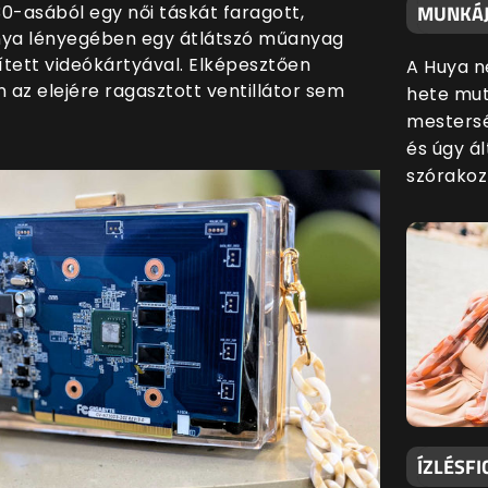
MUNKÁJ
0-asából egy női táskát faragott,
nya lényegében egy átlátszó műanyag
ített videókártyával. Elképesztően
A Huya n
 az elejére ragasztott ventillátor sem
hete mut
mestersé
és úgy ál
szórakoz
ÍZLÉSFI