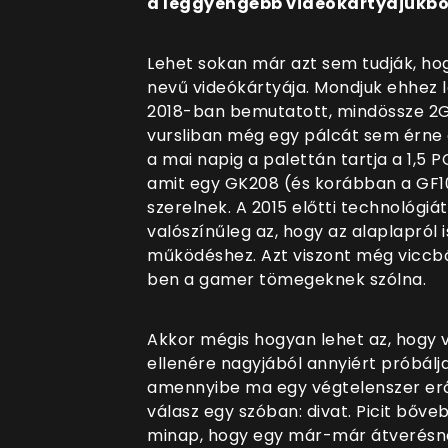
a leggyengébb videókártyájukból
Lehet sokan már azt sem tudják, ho
nevű videókártyája. Mondjuk ehhez l
2018-ban bemutatott, mindössze 2
vursliban még egy pálcát sem érne a
a mai napig a palettán tartja a 1,5 P
amit egy GK208 (és korábban a GF10
szerelnek. A 2015 előtti technológi
valószínűleg az, hogy az alaplapról
működéshez. Azt viszont még viccbő
ben a gamer tömegeknek szólna.
Akkor mégis hogyan lehet az, hogy va
ellenére nagyjából annyiért próbálja
amennyibe ma egy végtelenszer erő
válasz egy szóban: divat. Picit bőve
minap, hogy egy már-már átverésnek