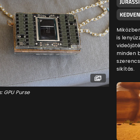
JURASSI
KEDVEN
Miközben
is lenyúz
videóját
minden 
szerencs
sikítás.
s: GPU Purse