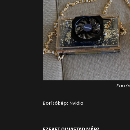
Forrá
Borítókép: Nvidia
EZEKET OLVASTAD MÁR?