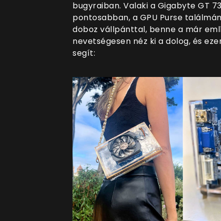
bugyraiban. Valaki a Gigabyte GT 73
pontosabban, a GPU Purse találmá
doboz vállpánttal, benne a már eml
nevetségesen néz ki a dolog, és ezen
segít: