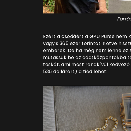
Forrá
Ezért a csodáért a GPU Purse nem ke
vagyis 365 ezer forintot. Kötve hiss
emberek. De ha még nem lenne ez se
mutassuk be az adatközpontokba ter
táskát, ami most rendkívül kedvező á
536 dollárért) a tiéd lehet: