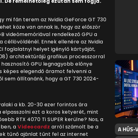
. De remélhetőleg ezután sem fogja.
gy mi fán terem az Nvidia GeForce GT 730
ehet köze van annak is, hogy az először
GB videómemóriával rendelkező GPU a
 céllövöldénél. Ennek ellenére az Nvidia
CI foglalatnyi helyet igénylő kártyáját,
8) architektúrájú grafikus processzorral
át hasznosító GPU legnagyobb előnye
 is képes elegendő áramot felvenni a
l sem állítanánk, hogy a GT 730 2024-
laki a kb. 20-30 ezer forintos ára
 elpasszolni ezt a koros ketyerét, mint
sebb RTX 4070 Ti SUPER kerülne? Nos, a
bben, a
Videocardz
arról számolt be a
A HÚS-V
 tűnő ajánlat tűnt fel az internet