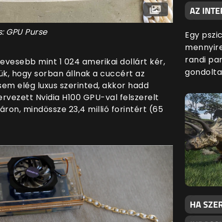
AZ INTE
s: GPU Purse
Egy pszic
mennyire
randi par
vesebb mint 1 024 amerikai dollárt kér,
gondolta
zük, hogy sorban állnak a cuccért az
m elég luxus szerinted, akkor hadd
vezett Nvidia H100 GPU-val felszerelt
ron, mindössze 23,4 millió forintért (65
HA SZER