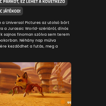
C PARKOT, EZ LEHET A KÖVETKEZŐ
C JÁTÉKOD!
 a Universal Pictures az utolsó bőrt
za a Jurassic World-szériáról, dínós
ék sajnos finoman szólva sem terem
bokorban. Néhány nap múlva
ére kezdődhet a futás, meg a