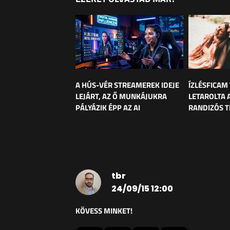
A HÚS-VÉR STREAMEREK IDEJE
ÍZLÉSFICAM
LEJÁRT, AZ Ő MUNKÁJUKRA
LETAROLTA 
PÁLYÁZIK ÉPP AZ AI
RANDIZÓS T
tbr
24/09/15 12:00
KÖVESS MINKET!