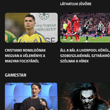
LÁTHATJUK JÖVŐRE
CRISTIANO RONALDÓNAK
ÁLL A BÁL A LIVERPOOL KÖRÜL,
MEGVAN A VÉLEMÉNYE A
SZOBOSZLAIÉKNÁL SZTRÁJKRÓ
MAGYAR FOCISTÁRÓL
SZÓLNAK A HÍREK
GAMESTAR