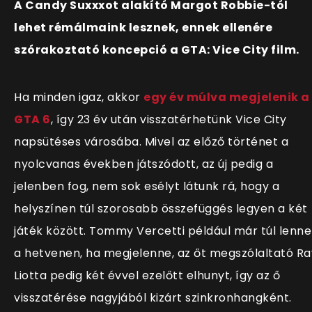
A Candy Suxxxot alakító Margot Robbie-tól
lehet rémálmaink lesznek, ennek ellenére
szórakoztató koncepció a GTA: Vice City film.
Ha minden igaz, akkor
egy év múlva megjelenik a
GTA 6
, így 23 év után visszatérhetünk Vice City
napsütéses városába. Mivel az előző történet a
nyolcvanas években játszódott, az új pedig a
jelenben fog, nem sok esélyt látunk rá, hogy a
helyszínen túl szorosabb összefüggés legyen a két
játék között. Tommy Vercetti például már túl lenne
a hetvenen, ha megjelenne, az őt megszólaltató Ra
Liotta pedig két évvel ezelőtt elhunyt, így az ő
visszatérése nagyjából kizárt szinkronhangként.