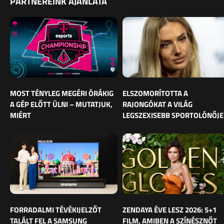
PARTNEREINK AJÁNLATA
MOST TÉNYLEG MEGÉRI ÓRÁKIG
ELSZOMORÍTOTTA A
A GÉP ELŐTT ÜLNI – MUTATJUK,
RAJONGÓKAT A VILÁG
MIÉRT
LEGSZEXISEBB SPORTOLÓNŐJE
FORRADALMI TÉVÉKIJELZŐT
ZENDAYA ÉVE LESZ 2026: 5+1
TALÁLT FEL A SAMSUNG
FILM, AMIBEN A SZÍNÉSZNŐT