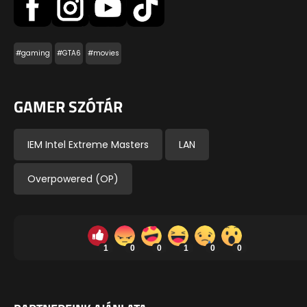
#gaming
#GTA6
#movies
GAMER SZÓTÁR
IEM Intel Extreme Masters
LAN
Overpowered (OP)
1
0
0
1
0
0