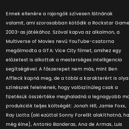
Ennek ellenére a rajongók szívesen látnának
valamit, ami szorosabban kötődik a Rockstar Gam
2003-as játékához. Szóval kapva az alkalmon, a
Multiverse of Movies nevű YouTube-csatorna
megálmodta a GTA: Vice City filmet, amihez egy
előzetest is alkottak a mesterséges intelligencia
segítségével. A főszerepet nem más, mint Ben
Affleck kapná meg, de a többi a karakterért is olya
színészek felelnének, hogy valószínűleg csak a
fizetésük összértéke meghaladná a legnagyobb ma
produkciók teljes költségét: Jonah Hill, Jamie Foxx,
Ray Liotta (aki ezúttal Sonny Forellit alakíthatná, h
még élne), Antonio Banderas, Ana de Armas, Luis