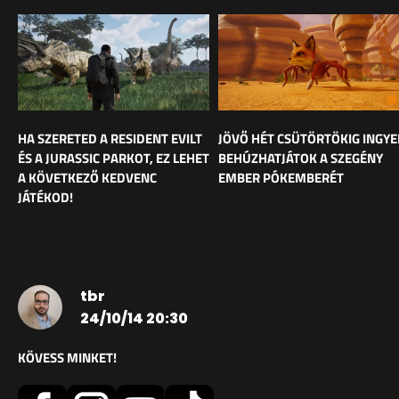
HA SZERETED A RESIDENT EVILT
JÖVŐ HÉT CSÜTÖRTÖKIG INGY
ÉS A JURASSIC PARKOT, EZ LEHET
BEHÚZHATJÁTOK A SZEGÉNY
A KÖVETKEZŐ KEDVENC
EMBER PÓKEMBERÉT
JÁTÉKOD!
tbr
24/10/14 20:30
KÖVESS MINKET!