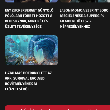
EGY ZUCKERBERGET GÚNYOLÓ
JASON MOMOA SZERINT LOBO
PÓLÓ, AMI TÖBBET HOZOTT A
MEGJELENÉSE A SUPERGIRL-
BLUESKYNAK, MINT KÉT ÉV
FILMBEN HŰ LESZ A
ÜZLETI TEVÉKENYSÉGE
KÉPREGÉNYEKHEZ
HATALMAS BOTRÁNY LETT AZ
ARK: SURVIVAL EVOLVED
BŐVÍTMÉNYÉNEK AI
ELŐZETESÉBŐL