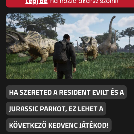
Lépj be
, ha hozzá akarsz szólni!
HA SZERETED A RESIDENT EVILT ÉS A
JURASSIC PARKOT, EZ LEHET A
KÖVETKEZŐ KEDVENC JÁTÉKOD!