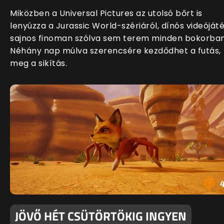
Miközben a Universal Pictures az utolsó bőrt is
lenyúzza a Jurassic World-szériáról, dínós videóját
sajnos finoman szólva sem terem minden bokorban
Néhány nap múlva szerencsére kezdődhet a futás,
meg a sikítás.
JÖVŐ HÉT CSÜTÖRTÖKIG INGYEN