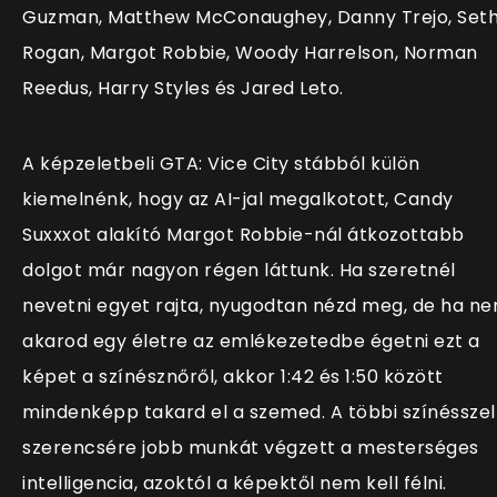
Guzman, Matthew McConaughey, Danny Trejo, Set
Rogan, Margot Robbie, Woody Harrelson, Norman
Reedus, Harry Styles és Jared Leto.
A képzeletbeli GTA: Vice City stábból külön
kiemelnénk, hogy az AI-jal megalkotott, Candy
Suxxxot alakító Margot Robbie-nál átkozottabb
dolgot már nagyon régen láttunk. Ha szeretnél
nevetni egyet rajta, nyugodtan nézd meg, de ha n
akarod egy életre az emlékezetedbe égetni ezt a
képet a színésznőről, akkor 1:42 és 1:50 között
mindenképp takard el a szemed. A többi színésszel
szerencsére jobb munkát végzett a mesterséges
intelligencia, azoktól a képektől nem kell félni.