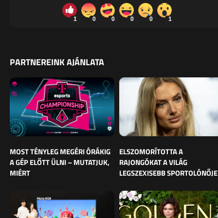
1
0
0
0
0
1
PARTNEREINK AJÁNLATA
MOST TÉNYLEG MEGÉRI ÓRÁKIG
ELSZOMORÍTOTTA A
A GÉP ELŐTT ÜLNI – MUTATJUK,
RAJONGÓKAT A VILÁG
MIÉRT
LEGSZEXISEBB SPORTOLÓNŐJE