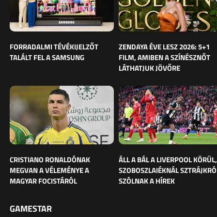
FORRADALMI TÉVÉKIJELZŐT
ZENDAYA ÉVE LESZ 2026: 5+1
TALÁLT FEL A SAMSUNG
FILM, AMIBEN A SZÍNÉSZNŐT
LÁTHATJUK JÖVŐRE
CRISTIANO RONALDÓNAK
ÁLL A BÁL A LIVERPOOL KÖRÜL,
MEGVAN A VÉLEMÉNYE A
SZOBOSZLAIÉKNÁL SZTRÁJKRÓ
MAGYAR FOCISTÁRÓL
SZÓLNAK A HÍREK
GAMESTAR