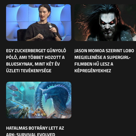
EGY ZUCKERBERGET GÚNYOLÓ
JASON MOMOA SZERINT LOBO
PÓLÓ, AMI TÖBBET HOZOTT A
MEGJELENÉSE A SUPERGIRL-
BLUESKYNAK, MINT KÉT ÉV
FILMBEN HŰ LESZ A
ÜZLETI TEVÉKENYSÉGE
KÉPREGÉNYEKHEZ
HATALMAS BOTRÁNY LETT AZ
ARK: SURVIVAL EVOLVED