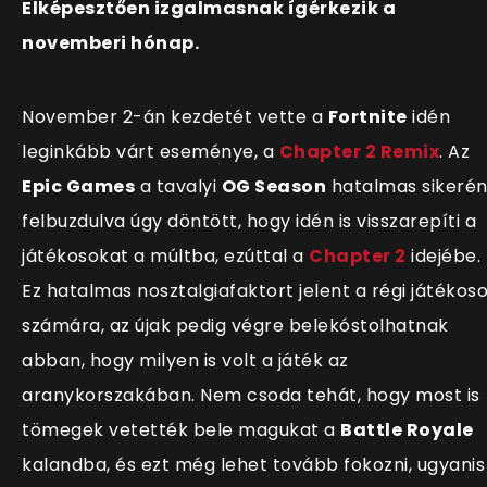
Elképesztően izgalmasnak ígérkezik a
novemberi hónap.
November 2-án kezdetét vette a
Fortnite
idén
leginkább várt eseménye, a
Chapter 2 Remix
. Az
Epic Games
a tavalyi
OG Season
hatalmas sikeré
felbuzdulva úgy döntött, hogy idén is visszarepíti a
játékosokat a múltba, ezúttal a
Chapter 2
idejébe.
Ez hatalmas nosztalgiafaktort jelent a régi játékos
számára, az újak pedig végre belekóstolhatnak
abban, hogy milyen is volt a játék az
aranykorszakában. Nem csoda tehát, hogy most is
tömegek vetették bele magukat a
Battle Royale
kalandba, és ezt még lehet tovább fokozni, ugyanis