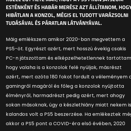
ESTÉNKÉNT ÉS HABÁR MERÉSZ AZT ÁLLÍTANOM, HOG
HIBÁTLAN A KONZOL, MÉGIS EL TUDOTT VARÁZSOLNI
TUDÁSÁVAL ÉS PÁRATLAN LÁTVÁNYÁVAL.
Máig emlékszem amikor 2020-ban megvettem a
PS5-öt. Egyrészt azért, mert hosszú évekig csakis
PC-n játszottam és elképzelhetetlennek tartottam
hogy valaha is a konzolok felé nyúljak, másrészt
azért, mert azóta 180 fokot fordult a véleményem 
gamingről magáról és főleg a konzolok nyújtotta
élményről, harmadrészt pedig azért, mert ahogy
sokan másoknak, úgy a készlethiány miatt nekem i
kalandos volt a PS5 beszerzése. Ha emlékeztek mé
akkor a PS5 pont a COVID-éra első évében, 2020