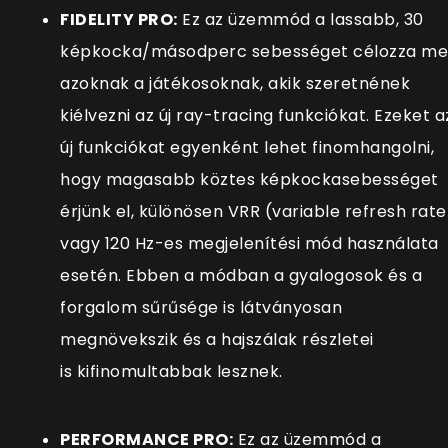
FIDELITY PRO:
Ez az üzemmód a lassabb, 30
képkocka/másodperc sebességet célozza m
azoknak a játékosoknak, akik szeretnének
kiélvezni az új ray-tracing funkciókat. Ezeket a
új funkciókat egyenként lehet finomhangolni,
hogy magasabb köztes képkockasebességet
érjünk el, különösen VRR (v
ariable refresh rate
vagy 120 Hz-es megjelenítési mód használata
esetén. Ebben a módban a gyalogosok és a
forgalom sűrűsége is látványosan
megnövekszik és a hajszálak részletei
is kifinomultabbak lesznek.
PERFORMANCE PRO:
Ez az üzemmód a