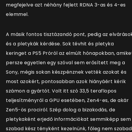
megfejelve azt néhány fejlett RDNA 3-as és 4-es
elemmel.
A másik fontos tisztázandó pont, pedig az elváráso
és a pletykák kérdése. Sok tévhit és pletyka
keringet a PS5 Próról az elmúlt hónapokban, amike
persze egyetlen egy szóval sem erősített meg a
Sony, mégis sokan készpénznek vették azokat és
most azokért, pontosabban azok hiányáért kérik
számon a gyártót. Volt itt szó 33,5 teraflopos
teljesítményről a GPU esetében, Zen4-es, de akár
Zen5-ös prociról. Szép dolog a bizakodás, de
pletykaként erjedő információkat semmiképp sem
szabad kész tényként kezelnünk, főleg nem szabad