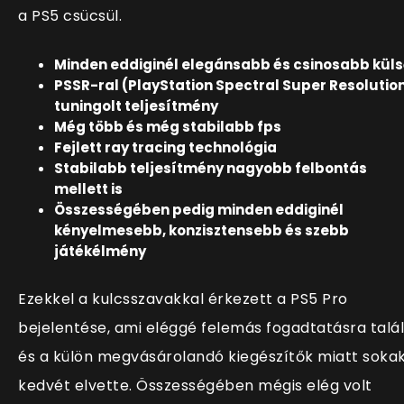
a PS5 csücsül.
Minden eddiginél elegánsabb és csinosabb kül
PSSR-ral (PlayStation Spectral Super Resolutio
tuningolt teljesítmény
Még több és még stabilabb fps
Fejlett ray tracing technológia
Stabilabb teljesítmény nagyobb felbontás
mellett is
Összességében pedig minden eddiginél
kényelmesebb, konzisztensebb és szebb
játékélmény
Ezekkel a kulcsszavakkal érkezett a PS5 Pro
bejelentése, ami eléggé felemás fogadtatásra talál
és a külön megvásárolandó kiegészítők miatt soka
kedvét elvette. Összességében mégis elég volt