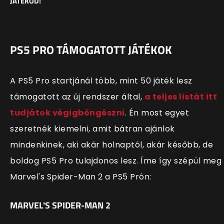
JÁTÉKOD!
PS5 PRO TÁMOGATOTT JÁTÉKOK
A PS5 Pro startjánál több, mint 50 játék lesz
támogatott az új rendszer által,
a teljes listát itt
tudjátok végigböngészni
. Én most egyet
szeretnék kiemelni, amit bátran ajánlok
mindenkinek, aki akár holnaptól, akár később, de
boldog PS5 Pro tulajdonos lesz. Íme így szépül meg
Marvel's Spider-Man 2 a PS5 Prón:
MARVEL'S SPIDER-MAN 2