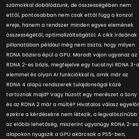
számokkal dobálódzunk, de összességében nem
ettől, pontosabban nem csak ettől függ a konzol
ereje, hanem a rendszer minden egyes elemének
összességétől, optimalizáltságától. A cikk írásának
pillanatában például még nem tiszta, hogy milyen
RDNA bázisra épül a GPU. Maradt vajon ugyanaz az
RDNA 2-es bázis, megfejelve egy tucatnyi RDNA 3-
elemmel és olyan AI funkciókkal is, amik már az
RDNA 4 alapú rendszerek tulajdonságai közé
tartoznak majd? Vagy húzott egy merészet a Sony
és az RDNA 2 már a múlté? Hivatalos válasz egyelő
ezekre a kérdésekre nem létezik, a legvalószínűbb
az előbbi lehetőség, miszerint ugyanúgy RDNA 2-es
alapokon nyugszik a GPU akárcsak a PS5-ben,