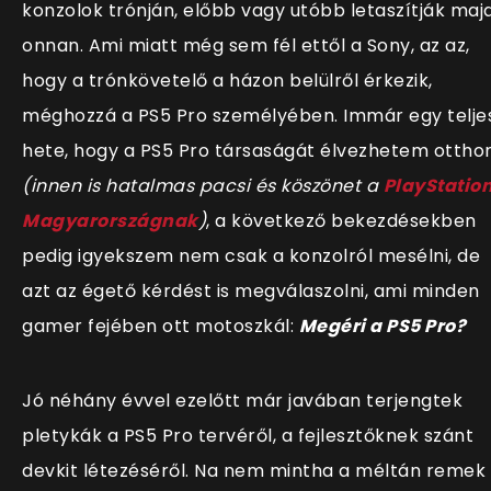
konzolok trónján, előbb vagy utóbb letaszítják maj
onnan. Ami miatt még sem fél ettől a Sony, az az,
hogy a trónkövetelő a házon belülről érkezik,
méghozzá a PS5 Pro személyében. Immár egy telje
hete, hogy a PS5 Pro társaságát élvezhetem ottho
(innen is hatalmas pacsi és köszönet a
PlayStatio
Magyarországnak
)
, a következő bekezdésekben
pedig igyekszem nem csak a konzolról mesélni, de
azt az égető kérdést is megválaszolni, ami minden
gamer fejében ott motoszkál:
Megéri a PS5 Pro?
Jó néhány évvel ezelőtt már javában terjengtek
pletykák a PS5 Pro tervéről, a fejlesztőknek szánt
devkit létezéséről. Na nem mintha a méltán remek