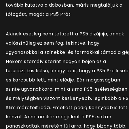
tovább kutatva a dobozban, máris megtaláljuk a
főfogást, magát a PS5 Prót.
Akinek esetleg nem tetszett a PS5 dizájnja, annak
valószínűleg ez sem fog, tekintve, hogy
ugyanazokkal a színekkel és formákkal támad a gé
Nekem személy szerint nagyon bejön ez a
futurisztikus külső, ahogy az is, hogy a PS5 Pro kise
és karcsúbb lett, mint elődje. Bár magasságban
szinte ugyanakkora, mint a sima PS5, szélességben
és mélységben viszont keskenyebb, leginkább a PS
Slim méreteit idézi. Emellett pedig könnyebb is lett
konzol! Anno amikor megjelent a PS5, sokan
panaszkodtak méretén túl arra, hogy bizony több,