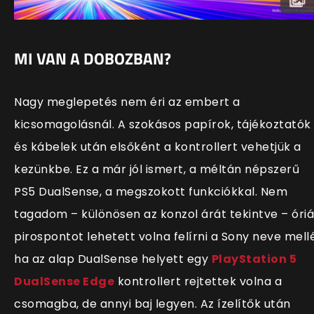
MI VAN A DOBOZBAN?
Nagy meglepetés nem éri az embert a
kicsomagolásnál. A szokásos papírok, tájékoztatók
és kábelek után elsőként a kontrollert vehetjük a
kezünkbe. Ez a már jól ismert, a méltán népszerű
PS5 DualSense, a megszokott funkciókkal. Nem
tagadom – különösen az konzol árát tekintve – óriá
pirospontot lehetett volna felírni a Sony neve mellé
ha az alap DualSense helyett egy
PlayStation 5
DualSense Edge
kontrollert rejtettek volna a
csomagba, de annyi baj legyen. Az ízelítők után