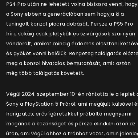
PS4 Pro után ne lehetett volna biztosra venni, hogy
a Sony ebben a generációban sem hagyja ki a
tuningolt konzol piacra dobását. Persze a PS5 Pro
híre sokáig csak pletykák és szivárgások szárnyán
vándorolt, amiket mindig érdemes elosztani kettőv
és gyököt vonni belőlük. Rengeteg találgatás előzt
meg a konzol hivatalos bemutatását, amit aztán
még több találgatás követett.
Végül 2024. szeptember 10-én rántotta le a leplet 
Sony a PlayStation 5 Próról, ami megújult külsővel é
hangzatos, erős ígéretekkel próbálta megnyerni
magának a közönséget és persze elindulni azon az
úton, ami végül ahhoz a trónhoz vezet, amin jelenle