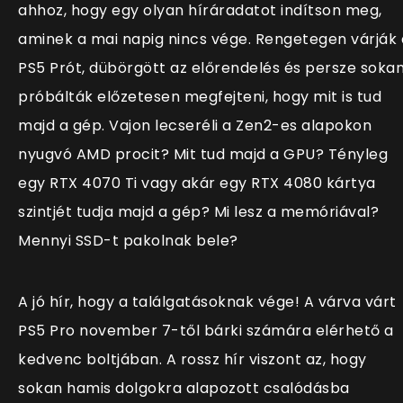
ahhoz, hogy egy olyan híráradatot indítson meg,
aminek a mai napig nincs vége. Rengetegen várják 
PS5 Prót, dübörgött az előrendelés és persze soka
próbálták előzetesen megfejteni, hogy mit is tud
majd a gép. Vajon lecseréli a Zen2-es alapokon
nyugvó AMD procit? Mit tud majd a GPU? Tényleg
egy RTX 4070 Ti vagy akár egy RTX 4080 kártya
szintjét tudja majd a gép? Mi lesz a memóriával?
Mennyi SSD-t pakolnak bele?
A jó hír, hogy a találgatásoknak vége! A várva várt
PS5 Pro november 7-től bárki számára elérhető a
kedvenc boltjában. A rossz hír viszont az, hogy
sokan hamis dolgokra alapozott csalódásba