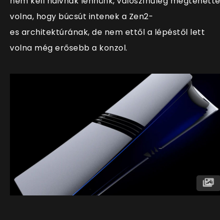
nem kell naivnak lennünk, valószínűleg megtehett
volna, hogy búcsút intenek a Zen2-
es architektúrának, de nem ettől a lépéstől lett
volna még erősebb a konzol.