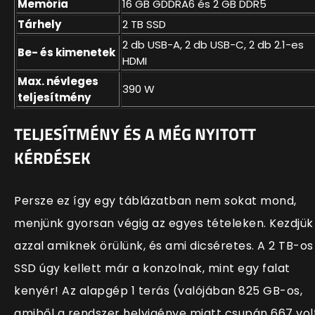
Memória
16 GB GDDRA6 és 2 GB DDR5
Tárhely
2 TB SSD
2 db USB-A, 2 db USB-C, 2 db 2.1-es
Be- és kimenetek
HDMI
Max. névleges
390 W
teljesítmény
TELJESÍTMÉNY ÉS A MÉG NYITOTT
KÉRDÉSEK
Persze ez így egy táblázatban nem sokat mond,
menjünk gyorsan végig az egyes tételeken. Kezdjük
azzal amiknek örülünk, és ami dicséretes. A 2 TB-os
SSD úgy kellett már a konzolnak, mint egy falat
kenyér! Az alapgép 1 terás (valójában 825 GB-os,
amiből a rendszer helyigénye miatt csupán 667 vol