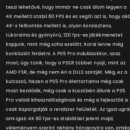
teszi lehetővé, hogy immár ne csak álom legyen a
4K melletti stabil 60 FPS és ez segíti azt is, hogy ak
4K-s felbontás mellett is, olyan konzisztens,
tükörsima és gyönyörű, 120 fps-es játékmenetet
kapjunk, mint még soha ezelőtt. Korai lenne még
konklúziót hirdetni. A PS5 Pro indulásokkor, azaz
most, úgy tűnik, hogy a PSSR többet nyújt, mint az
AMD FSR, de még nem éri a DLLS szintjét. Még, ez a
kulcsszó, hiszen a PS5 Pro élettartama még csak
most kezdődik, még csak a küszöbén állunk a PS5
Pro valódi kihasználtságának és még a fejlesztők is
csak kapargatják a rendszer felületét. Az igazi ugrá
ami igazi 4K 60 fps-es stabilitást jelent majd,
véleményem szerint néhány hónapnyira van, amiko