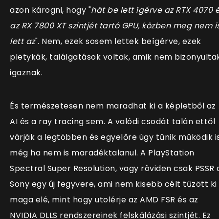
azon károgni, hogy "
hát be lett ígérve az RTX 4070 
az RX 7800 XT szintjét tartó GPU, közben meg nem i
lett az
". Nem, ezek sosem lettek beígérve, ezek
pletykák, találgatások voltak, amik nem bizonyulta
igaznak.
És természetesen nem maradhat ki a képletből az
AI és a ray tracing sem. A valódi csodát talán ettől
várják a legtöbben és egyelőre úgy tűnik működik is
még ha nem is maradéktalanul. A
PlayStation
Spectral Super Resolution, vagy röviden csak PSSR 
Sony egy új fegyvere, ami nem kisebb célt tűzött ki
maga elé, mint hogy utolérje az AMD FSR és az
NVIDIA DLLS rendszereinek felskálázási szintjét. Ez