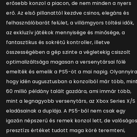
erősebb konzol a piacon, de nem minden a nyers
erő. Az első pillanattól kezdve csinos, elegáns és
felhasználóbarát felület, a villámgyors töltési idők,
az exkluzív játékok mennyisége és minősége, a
fantasztikus és sokrétű kontroller, illetve
összességében a gép szinte a végletekig csiszolt
optimalizáltsága magasan a versenytársai fölé
emelték és emelik a PS5-öt a mai napig. Olyannyira
hogy idén augusztusban a konzolból már több, min
60 millió példány talált gazdára, ami immár több,
mint a legnagyobb versenytárs, az Xbox Series X/S
eladásainak a duplája. A PS5-ből nem csak egy
igazán népszerű és remek konzol lett, de valóságo
presztízs értéket tudott maga köré teremteni,