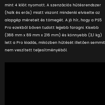
mint 4 kilót nyomott. A szenzációs hűtésrendszer
(halk és erős) miatt viszont mindenki elviselte az
alapgép méreteit és tömegét. A jó hír, hogy a PS5
Pro ezekből bőven tudott lejjebb faragni. Kisebb
(
388 mm x 89 mm x 216 mm) és könnyebb (3,1 kg)
lett a Pro kiadás, miközben hűtését illetően semmi
nem veszített teljesítményéből.