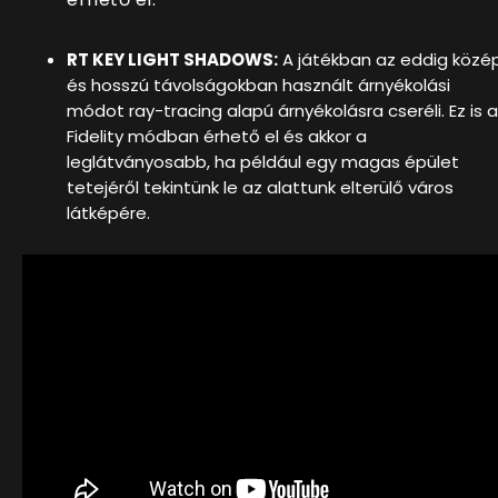
RT KEY LIGHT SHADOWS:
A játékban az eddig közé
és hosszú távolságokban használt árnyékolási
módot ray-tracing alapú árnyékolásra cseréli. Ez is a
Fidelity módban érhető el és akkor a
leglátványosabb, ha például egy magas épület
tetejéről tekintünk le az alattunk elterülő város
látképére.