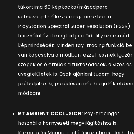
tükörsima 60 képkocka/másodperc
sebességet célozza meg, miközben a
PlayStation Spectral Super Resolution (PSSR)
használatával megtartja a Fidelity üzemmód
képminőségét. Minden ray-tracing funkció be
van kapcsolva a módban, ezzel lesznek igazán
szépek és élethűek a tükröződések, a vizes és
üvegfelületek is. Csak ajánlani tudom, hogy
próbáljátok ki, parádésan néz ki a játék ebben
módban!
RT AMBIENT OCCLUSION:
Ray-tracinget
használ a környezeti megvilágításhoz is.
Közepes és Magas beállítási szintje is elérhető,