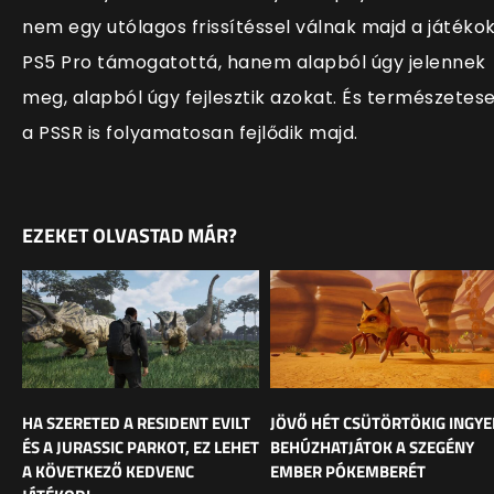
nem egy utólagos frissítéssel válnak majd a játéko
PS5 Pro támogatottá, hanem alapból úgy jelennek
meg, alapból úgy fejlesztik azokat. És természetes
a PSSR is folyamatosan fejlődik majd.
EZEKET OLVASTAD MÁR?
HA SZERETED A RESIDENT EVILT
JÖVŐ HÉT CSÜTÖRTÖKIG INGY
ÉS A JURASSIC PARKOT, EZ LEHET
BEHÚZHATJÁTOK A SZEGÉNY
A KÖVETKEZŐ KEDVENC
EMBER PÓKEMBERÉT