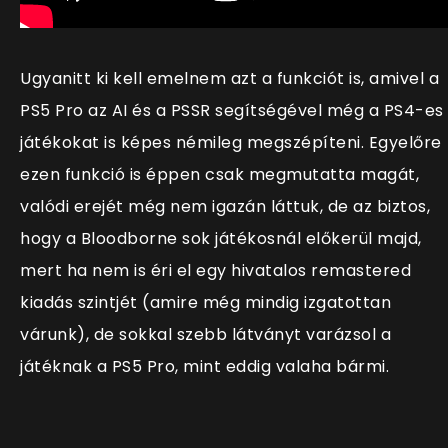
Ugyanitt ki kell emelnem azt a funkciót is, amivel a
PS5 Pro az AI és a PSSR segítségével még a PS4-es
játékokat is képes némileg megszépíteni. Egyelőre
ezen funkció is éppen csak megmutatta magát,
valódi erejét még nem igazán láttuk, de az biztos,
hogy a Bloodborne sok játékosnál előkerül majd,
mert ha nem is éri el egy hivatalos remastered
kiadás szintjét (amire még mindig izgatottan
várunk), de sokkal szebb látványt varázsol a
játéknak a PS5 Pro, mint eddig valaha bármi.