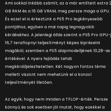
Ami sokkal inkább számít, az a már említett extra 
GB RAM és a 16 GB VRAM, meg persze maga a GPU.
És ezzel el is érkeztünk a PS5 Pro legkényesebb
pontjához, egyben a mai napig legnagyobb
kérdéséhez. A jelenlegi állás szerint a PS5 Pro GPU-
16,7 teraflopnyi teljesítményt képes kipréselni
magából, szemben a PS5 alapmodelljének 10,28-as
értékével. A nyers fejlődés tehát
megkérdőjelezhetetlen. Két nagyon fontos téma
mellett viszont nem mehetünk el a konzol
teljesítményét illetően.
Az egyik, hogy nem minden a TFLOP-érték. Persze
könnyű és sok esetben jól mutat, hogy ezekkel a