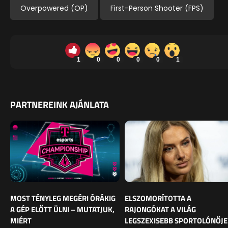
Overpowered (OP)
First-Person Shooter (FPS)
1
0
0
0
0
1
PARTNEREINK AJÁNLATA
MOST TÉNYLEG MEGÉRI ÓRÁKIG
ELSZOMORÍTOTTA A
A GÉP ELŐTT ÜLNI – MUTATJUK,
RAJONGÓKAT A VILÁG
MIÉRT
LEGSZEXISEBB SPORTOLÓNŐJE