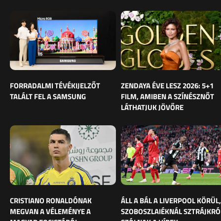
FORRADALMI TÉVÉKIJELZŐT
ZENDAYA ÉVE LESZ 2026: 5+1
TALÁLT FEL A SAMSUNG
FILM, AMIBEN A SZÍNÉSZNŐT
LÁTHATJUK JÖVŐRE
CRISTIANO RONALDÓNAK
ÁLL A BÁL A LIVERPOOL KÖRÜL,
MEGVAN A VÉLEMÉNYE A
SZOBOSZLAIÉKNÁL SZTRÁJKRÓ