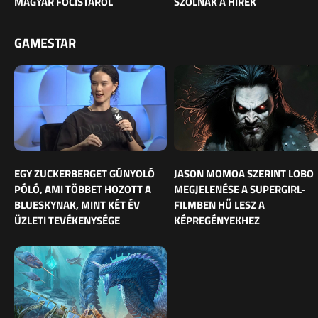
MAGYAR FOCISTÁRÓL
SZÓLNAK A HÍREK
GAMESTAR
EGY ZUCKERBERGET GÚNYOLÓ
JASON MOMOA SZERINT LOBO
PÓLÓ, AMI TÖBBET HOZOTT A
MEGJELENÉSE A SUPERGIRL-
BLUESKYNAK, MINT KÉT ÉV
FILMBEN HŰ LESZ A
ÜZLETI TEVÉKENYSÉGE
KÉPREGÉNYEKHEZ