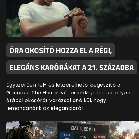
ÓRA OKOSÍTÓ HOZZA EL A RÉGI,
ELEGÁNS KARÓRÁKAT A 21. SZÁZADBA
Egyszerűen fel- és leszerelhető kiegészítő a
Ganance The Heir nevű terméke, ami bármilyen
órából okosórát varázsol anélkül, hogy
lemondanánk az eleganciáról.