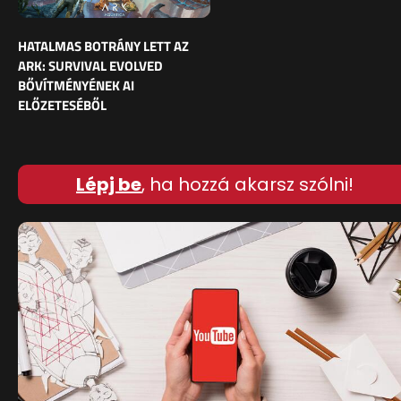
HATALMAS BOTRÁNY LETT AZ
ARK: SURVIVAL EVOLVED
BŐVÍTMÉNYÉNEK AI
ELŐZETESÉBŐL
Lépj be
, ha hozzá akarsz szólni!