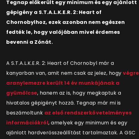
Tegnap előkerült egy minimum és egy ajánlott
gépigény a S.T.A.L.K.E.R. 2: Heart of
Chornobylhoz, ezek azonban nem egészen
fedték le, hogy valójában mivel érdemes
bevenni a Zónát.
A S.T.A.L.K.E.R. 2: Heart of Chornobyl már a
kanyarban van, amit nem csak az jelez, hogy
végre
aranylemezre került 14 év munkájának a
gyümölcse
, hanem az is, hogy megkaptuk a
hivatalos gépigényt hozzá. Tegnap már mi is
beszámoltunk
az első rendszerkövetelményes
információkról
, amelyek egy minimum és egy
ajánlott hardverösszeállítást tartalmaztak. A GSC