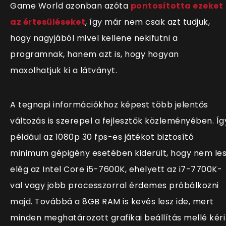
Game World azonban azóta
pontosította ezeket
az értesüléseket
, így már nem csak azt tudjuk,
hogy nagyjából mivel kellene nekifutni a
programnak, hanem azt is, hogy hogyan
maxolhatjuk ki a látványt.
A tegnapi információkhoz képest több jelentős
változás is szerepel a fejlesztők közleményében. Íg
például az 1080p 30 fps-es játékot biztosító
minimum gépigény esetében kiderült, hogy nem le
elég az Intel Core i5-7600K, ehelyett az i7-7700K-
val vagy jobb processzorral érdemes próbálkozni
majd. Továbbá a 8GB RAM is kevés lesz ide, mert
minden meghatározott grafikai beállítás mellé kéri