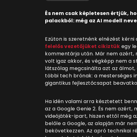
És nem csak képletesen értjük, h
palackból: még az AI modell neve 
Ezúton is szeretnénk elnézést kérni a
felelős vezetőjüket cikiztük
egy le
kommentárja után. Már nem azért, 
volt igaz akkor, és végképp nem a s
látszólag megcsinálta azt az álmot, 
többi tech brónak: a mesterséges in
gigantikus fejlesztőcsapat beavatko
Ha idén valami arra késztetett benn
az a Google Genie 2. És nem azért, m
videójáték-ipart, hiszen ettől még a
belőle a Google, az alapján már nem
bekövetkezzen. Az apró technikai 