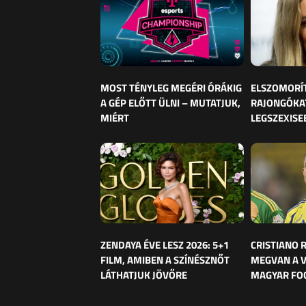
MOST TÉNYLEG MEGÉRI ÓRÁKIG
ELSZOMORÍ
A GÉP ELŐTT ÜLNI – MUTATJUK,
RAJONGÓKAT
MIÉRT
LEGSZEXISE
ZENDAYA ÉVE LESZ 2026: 5+1
CRISTIANO
FILM, AMIBEN A SZÍNÉSZNŐT
MEGVAN A 
LÁTHATJUK JÖVŐRE
MAGYAR FO