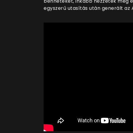
benneteket, inkább nézzetek meg eg
egyszerű utasítás után generált az A