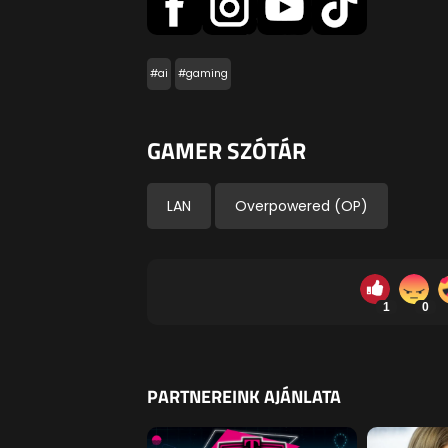
#ai
#gaming
GAMER SZÓTÁR
LAN
Overpowered (OP)
1
0
PARTNEREINK AJÁNLATA