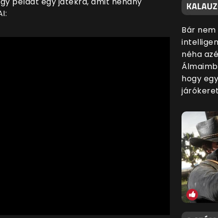
y példát egy játékra, amit néhány
KALAUZO
I:
Bár nem 
intellige
néha azé
Álmaimba
hogy egy
járókere