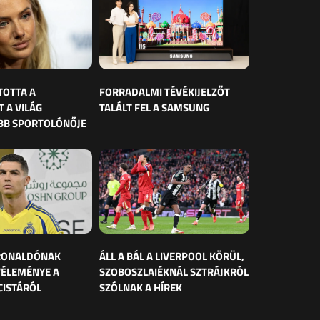
TOTTA A
FORRADALMI TÉVÉKIJELZŐT
 A VILÁG
TALÁLT FEL A SAMSUNG
BB SPORTOLÓNŐJE
 RONALDÓNAK
ÁLL A BÁL A LIVERPOOL KÖRÜL,
VÉLEMÉNYE A
SZOBOSZLAIÉKNÁL SZTRÁJKRÓL
CISTÁRÓL
SZÓLNAK A HÍREK