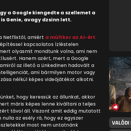
ogy a Google kiengedte a szellemet a
is Genie, avagy dzsinn lett.
 Netflixtől, amiért
a múltkor az AI-ért
építéssel kapcsolatos ízléstelen
mert olyasmit mondtunk volna, ami nem
tílusért. Hanem azért, mert a Google
amiről az illető a LinkedInen hadovált a
telligenciát, ami bármilyen motor vagy
zása nélkül képes videójátékot alkotni.
ünket, hogy keressük az állunkat, akkor
ert máris képes lenne kiváltani a teljes
zért távol áll. Viszont amit eddig mutatott
 nulla az esély rá, hogy ez egyszer
VALÓDI
részletekkel most nem untatnánk