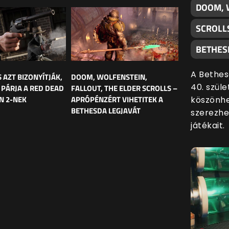
DOOM, 
SCROLL
BETHES
A Bethes
 AZT BIZONYÍTJÁK,
DOOM, WOLFENSTEIN,
40. szül
 PÁRJA A RED DEAD
FALLOUT, THE ELDER SCROLLS –
N 2-NEK
APRÓPÉNZÉRT VIHETITEK A
köszönhe
BETHESDA LEGJAVÁT
szerezhe
játékait.