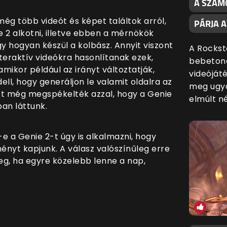
A SZÁMO
ég több videót és képet találtok arról,
PÁRJA 
 2 alkotni, illetve ebben a mérnökök
y hogyan készül a kolbász. Annyit viszont
A Rockst
nteraktív videókra hasonlítanak ezek,
bebetono
mikor például az irányt változtatják,
videóját
ll, hogy generáljon le valamit oldalra az
meg ugya
Ezt még megspékelték azzal, hogy a Genie
elmúlt n
an láttunk.
e a Genie 2-t úgy is alkalmazni, hogy
ményt kapjunk. A válasz valószínűleg erre
g, ha egyre közelebb lenne a nap,