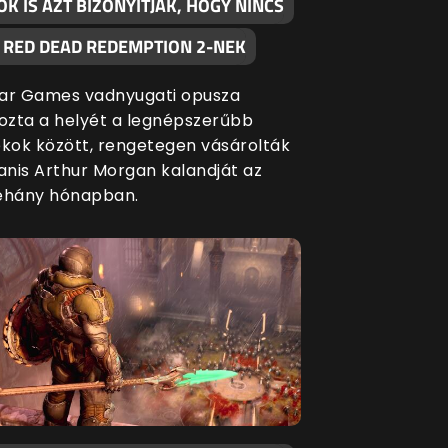
K IS AZT BIZONYÍTJÁK, HOGY NINCS
A RED DEAD REDEMPTION 2-NEK
ar Games vadnyugati opusza
zta a helyét a legnépszerűbb
ékok között, rengetegen vásárolták
nis Arthur Morgan kalandját az
éhány hónapban.