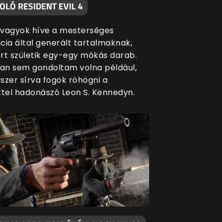
LÓ RESIDENT EVIL 4
vagyok híve a mesterséges
ncia által generált tartalmaknak,
rt születik egy-egy mókás darab.
n sem gondoltam volna például,
szer sírva fogok röhögni a
ttel hadonászó Leon S. Kennedyn.