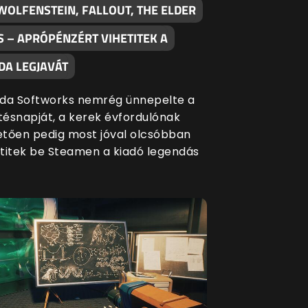
WOLFENSTEIN, FALLOUT, THE ELDER
S – APRÓPÉNZÉRT VIHETITEK A
DA LEGJAVÁT
da Softworks nemrég ünnepelte a
etésnapját, a kerek évfordulónak
tően pedig most jóval olcsóbban
titek be Steamen a kiadó legendás