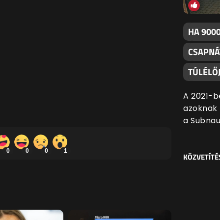
HA 9000
CSAPNÁ
TÚLÉLŐJ
A 2021-b
azoknak f
a Subnau
0
0
0
1
KÖZVETÍTÉ