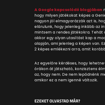
A Google kapcsolódó blogjában
m
hogy milyen játékokat képes a Genie
nagyon jól elmagyarázzák azt is, hog
elárulunk, hogy jelenleg inkább az i
mintsem a rendes játékokra. Tehát a
akkor egy olyan utasítást kap a mode
alapján, ami jelenleg a képen van. 
2 képes emlékezni arra, amit korább
Az egyelőre kérdéses, hogy lehetne-
órákon át játszható, konzisztens él
az, hogy nem. De nem lepődnénk me
amikor ez a nem igenné változik.
EZEKET OLVASTAD MÁR?