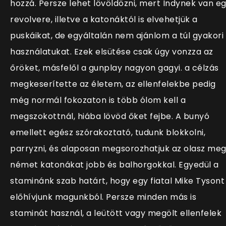
hozzá. Persze lehet lövöldözni, mert Indynek van e
revolvere, illetve a katonáktól is elvehetjük a
puskáikat, de egyáltalán nem ajánlom a túl gyakori
használatukat. Ezek elsütése csak úgy vonzza az
őröket, másfelől a gunplay nagyon gagyi. a célzás
megkeserítette az életem, az ellenfelekbe pedig
még normál fokozaton is több ólom kell a
megszokottnál, hiába lövöd őket fejbe. A bunyó
emellett egész szórakoztató, tudunk blokkolni,
parryzni, és alaposan megsorozhatjuk az olasz me
német katonákat jobb és balhorgokkal. Egyedül a
staminánk szab határt, hogy egy fiatal Mike Tysont
előhívjunk magunkból. Persze minden más is
staminát használ, a leütött vagy megölt ellenfelek