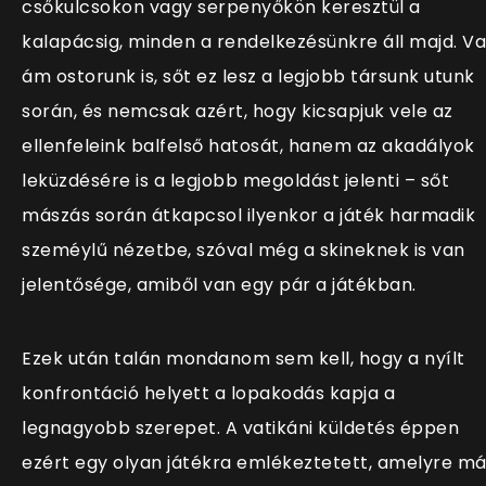
csőkulcsokon vagy serpenyőkön keresztül a
kalapácsig, minden a rendelkezésünkre áll majd. V
ám ostorunk is, sőt ez lesz a legjobb társunk utunk
során, és nemcsak azért, hogy kicsapjuk vele az
ellenfeleink balfelső hatosát, hanem az akadályok
leküzdésére is a legjobb megoldást jelenti – sőt
mászás során átkapcsol ilyenkor a játék harmadik
szeméylű nézetbe, szóval még a skineknek is van
jelentősége, amiből van egy pár a játékban.
Ezek után talán mondanom sem kell, hogy a nyílt
konfrontáció helyett a lopakodás kapja a
legnagyobb szerepet. A vatikáni küldetés éppen
ezért egy olyan játékra emlékeztetett, amelyre má