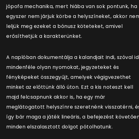
jópofa mechanika, mert hiába van sok pontunk, ha
egyszer nem járjuk körbe a helyszíneket, akkor ne
leljük meg ezeket a bónusz köteteket, amivel
erősíthetjük a karakterünket.
A naplóban dokumentálja a kalandjait Indi, szóval i
mindenféle olyan nyomokat, jegyzeteket és
fényképeket összegyűjt, amelyek végigvezethet
minket az előttünk álló úton. Ezt a kis noteszt kell
majd felcsapnunk akkor is, ha egy már
meglátogatott helyszínre szeretnénk visszatérni, é
így bár maga a játék lineáris, a befejezést követőe
minden elszalasztott dolgot pótolhatunk.