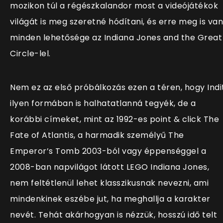
mozikon túl a régészkalandor most a videójátékok
világát is meg szeretné hódítani, és erre meg is van
minden lehetősége az Indiana Jones and the Great
Circle-lel.
Nem ez az első próbálkozás ezen a téren, hogy Indi
ilyen formában is halhatatlanná tegyék, de a
korábbi címeket, mint az 1992-es point & click The
Fate of Atlantis, a harmadik személyű The
Emperor’s Tomb 2003-ból vagy éppenséggel a
2008-ban napvilágot látott LEGO Indiana Jones,
nem feltétlenül lehet klasszikusnak nevezni, ami
mindenkinek eszébe jut, ha meghallja a karakter
nevét. Tehát akárhogyan is nézzük, hosszú idő telt