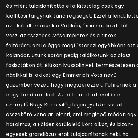
és miért tulajdonította el a látszólag csak egy
kiállítási tárgynak tűnő régiséget. Ezzel a lendülette
az első állomásunk a Vatikán, és innen kezdetét
veszi az összeesküvéselméletek és a titkok
feltárása, ami eléggé megfűszerezi egyébként ezt 
kalandot. Utunk során pedig találkozunk az olasz
fasisztákon át, élükön Mussolinivel, természetesen 
nácikkal is, akiket egy Emmerich Voss nevű
gazember vezet, hogy megszerezze a Führernek a
nagy kör darabkáit. Az ebben a történetben
szereplő Nagy Kör a világ legnagyobb csodáit
összekötő vonalat jelenti, ami meglepő módon egy
hatalmas, a Földet körülölelő kört alkot, és bizony
egyesek grandiózus erőt tulajdonítanak neki, ha