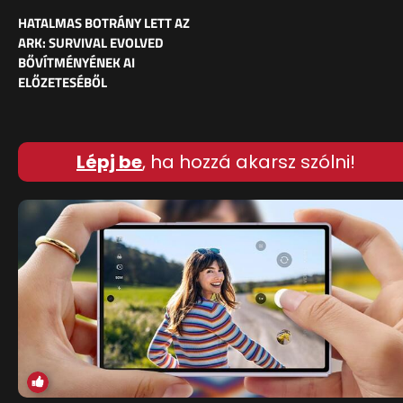
HATALMAS BOTRÁNY LETT AZ
ARK: SURVIVAL EVOLVED
BŐVÍTMÉNYÉNEK AI
ELŐZETESÉBŐL
Lépj be
, ha hozzá akarsz szólni!