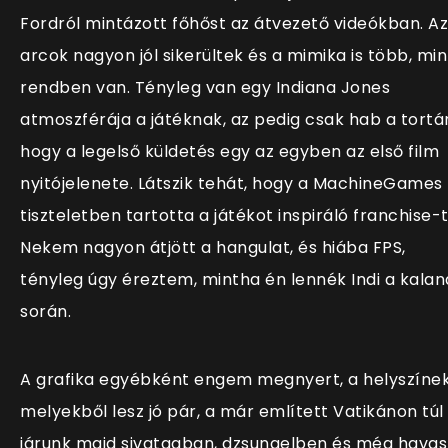
Fordról mintázott főhőst az átvezető videókban. Az
arcok nagyon jól sikerültek és a mimika is több, min
rendben van. Tényleg van egy Indiana Jones
atmoszférája a játéknak, az pedig csak hab a tortá
hogy a legelső küldetés egy az egyben az első film
nyitójelenete. Látszik tehát, hogy a MachineGames
tiszteletben tartotta a játékot inspiráló franchise-t
Nekem nagyon átjött a hangulat, és hiába FPS,
tényleg úgy éreztem, mintha én lennék Indi a kalan
során.
A grafika egyébként engem megnyert, a helyszínek
melyekből lesz jó pár, a már említett Vatikánon túl
járunk majd sivatagban, dzsungelben és még havas