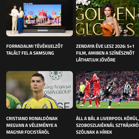
FORRADALMI TÉVÉKIJELZŐT
ZENDAYA ÉVE LESZ 2026: 5+1
TALÁLT FEL A SAMSUNG
FILM, AMIBEN A SZÍNÉSZNŐT
LÁTHATJUK JÖVŐRE
CRISTIANO RONALDÓNAK
ÁLL A BÁL A LIVERPOOL KÖRÜL,
MEGVAN A VÉLEMÉNYE A
SZOBOSZLAIÉKNÁL SZTRÁJKRÓ
MAGYAR FOCISTÁRÓL
SZÓLNAK A HÍREK