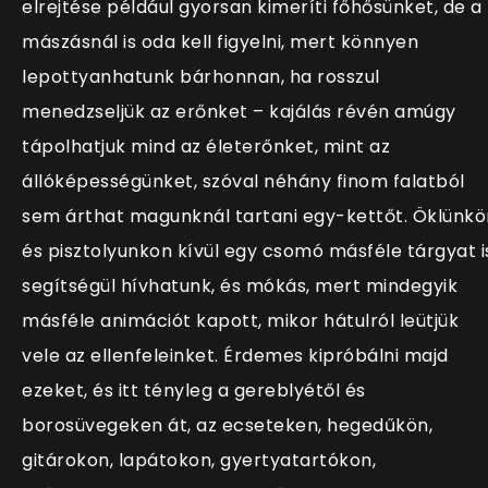
elrejtése például gyorsan kimeríti főhősünket, de a
mászásnál is oda kell figyelni, mert könnyen
lepottyanhatunk bárhonnan, ha rosszul
menedzseljük az erőnket – kajálás révén amúgy
tápolhatjuk mind az életerőnket, mint az
állóképességünket, szóval néhány finom falatból
sem árthat magunknál tartani egy-kettőt. Öklünkö
és pisztolyunkon kívül egy csomó másféle tárgyat i
segítségül hívhatunk, és mókás, mert mindegyik
másféle animációt kapott, mikor hátulról leütjük
vele az ellenfeleinket. Érdemes kipróbálni majd
ezeket, és itt tényleg a gereblyétől és
borosüvegeken át, az ecseteken, hegedűkön,
gitárokon, lapátokon, gyertyatartókon,