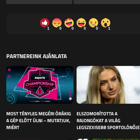
1
0
0
0
0
1
PARTNEREINK AJÁNLATA
MOST TÉNYLEG MEGÉRI ÓRÁKIG
ELSZOMORÍTOTTA A
A GÉP ELŐTT ÜLNI – MUTATJUK,
RAJONGÓKAT A VILÁG
MIÉRT
LEGSZEXISEBB SPORTOLÓNŐJE