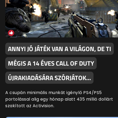
ANNYI JÓ JÁTÉK VAN A VILÁGON, DE TI
MÉGIS A 14 ÉVES CALL OF DUTY
ÚJRAKIADÁSÁRA SZÓRJÁTOK…
A csupán minimális munkát igénylő PS4/PS5
portolással alig egy hónap alatt 435 millió dollárt
szakított az Activision.