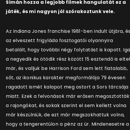
Simán hozza a legjobb filmek hangulatát ez a
játék, és mi nagyon jól szórakoztunk vele.
Az Indiana Jones franchise 1981-ben indult útjára, é
az elveszett frigyláda fosztogatói olyannyira
betalált, hogy további négy folytatást is kapott. Ig
a negyedik és ötödik rész között 15 esztendő is eltel
már, és valljuk be Harrison Ford sem lett fiatalabb,
sőt, az ikonikus karakter megformálója 79 évesen
ragadott ismét kalapot meg ostort a Sors tárcsája
miatt. Ezek a felvonások már erősen megosztották
a rajongókat, és sokak szerint el sem kellett volna
már készülniük, de ezt már megszokhattuk volna,
hogy a tengerentúlon a pénz az úr. Mindenesetre a