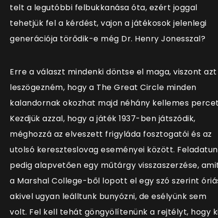
telt a legutóbbi felbukkanása óta, ezért joggal
tehetjük fel a kérdést, vajon a játékosok jelenlegi
generációja törődik-e még Dr. Henry Jonesszal?
Erre a választ mindenki döntse el maga, viszont azt
leszögezném, hogy a The Great Circle minden
kalandornak okozhat majd néhány kellemes percet
Kezdjük azzal, hogy a játék 1937-ben játszódik,
méghozzá az elveszett frigyláda fosztogatói és az
utolsó kereszteslovag eseményei között. Feladatu
pedig alapvetően egy műtárgy visszaszerzése, ami
a Marshal College-ből lopott el egy szó szerint óriá
akivel ugyan leálltunk bunyózni, de esélyünk sem
volt. Fel kell tehát göngyölítenünk a rejtélyt, hogy k