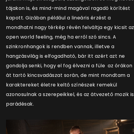
tájakon is, és mind-mind magával ragadó körítést
kapott. Gizában például a lineáris érzést a
mondhatni nagy térkép révén felváltja egy kicsit a
open world feeling, még ha erről szó sincs. A
szinkronhangok is rendben vannak, illetve a
hangzásvilág is elfogadható, bár itt azért azt ne
gondolja senki, hogy el fog élvezni a füle az órákon
át tartó kincsvadászat során, de mint mondtam a
karaktereket életre keltő színészek remekül
azonosulnak a szerepeikkel, és az átvezető mozik is
parádésak.