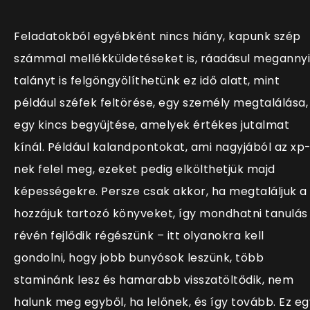
Feladatokból egyébként nincs hiány, kapunk szép
számmal mellékküldetéseket is, ráadásul megannyi
talányt is felgöngyölíthetünk ez idő alatt, mint
például széfek feltörése, egy személy megtalálása,
egy kincs begyűjtése, amelyek értékes jutalmat
kínál. Például kalandpontokat, ami nagyjából az xp
nek felel meg, ezeket pedig elkölthetjük majd
képességekre. Persze csak akkor, ha megtaláljuk a
hozzájuk tartozó könyveket, így mondhatni tanulás
révén fejlődik régészünk – itt olyanokra kell
gondolni, hogy jobb bunyósok leszünk, több
staminánk lesz és hamarabb visszatöltődik, nem
halunk meg egyből, ha lelőnek, és így tovább. Ez eg