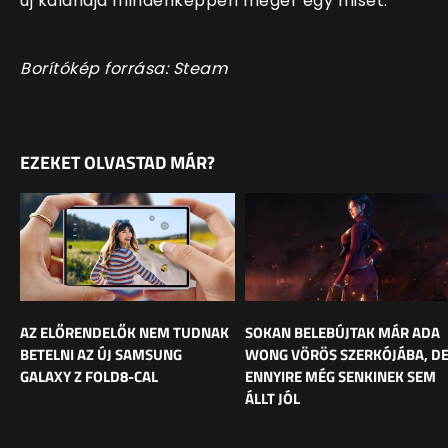
új kalandja mindenképpen megér egy misét.
Borítókép forrása: Steam
EZEKET OLVASTAD MÁR?
AZ ELŐRENDELŐK NEM TUDNAK
SOKAN BELEBÚJTAK MÁR ADA
BETELNI AZ ÚJ SAMSUNG
WONG VÖRÖS SZERKÓJÁBA, D
GALAXY Z FOLD8-CAL
ENNYIRE MÉG SENKINEK SEM
ÁLLT JÓL