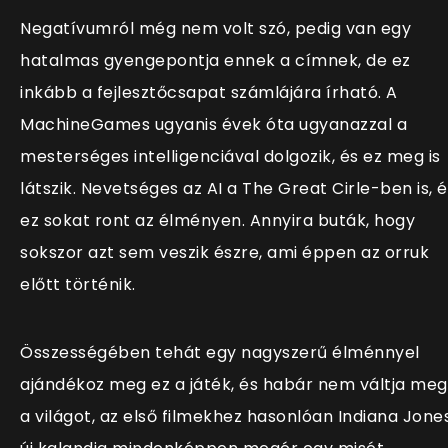
Negatívumról még nem volt szó, pedig van egy
hatalmas gyengepontja ennek a címnek, de ez
inkább a fejlesztőcsapat számlájára írható. A
MachineGames ugyanis évek óta ugyanazzal a
mesterséges intelligenciával dolgozik, és ez meg is
látszik. Nevetséges az AI a The Great Cirle-ben is, é
ez sokat ront az élményen. Annyira buták, hogy
sokszor azt sem veszik észre, ami éppen az orruk
előtt történik.
Összességében tehát egy nagyszerű élménnyel
ajándékoz meg ez a játék, és habár nem váltja meg
a világot, az első filmekhez hasonlóan Indiana Jone