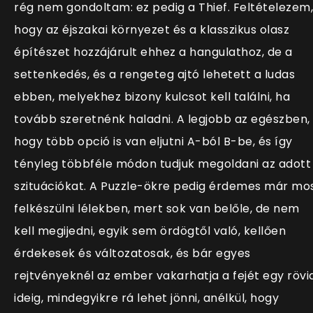
rég nem gondoltam: ez pedig a Thief. Feltételezem,
hogy az éjszakai környezet és a klasszikus olasz
építészet hozzájárult ehhez a hangulathoz, de a
settenkedés, és a rengeteg ajtó lehetett a ludas
ebben, melyekhez bizony kulcsot kell találni, ha
tovább szeretnénk haladni. A legjobb az egészben,
hogy több opció is van eljutni A-ból B-be, és így
tényleg többféle módon tudjuk megoldani az adott
szituációkat. A Puzzle-ökre pedig érdemes már mo
felkészülni lélekben, mert sok van belőle, de nem
kell megijedni, egyik sem ördögtől való, kellően
érdekesek és változatosak, és bár egyes
rejtvényeknél az ember vakarhatja a fejét egy rövi
ideig, mindegyikre rá lehet jönni, anélkül, hogy