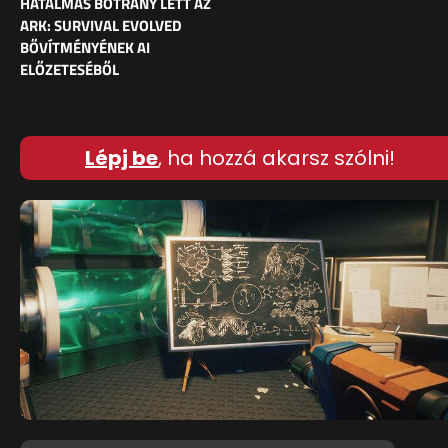
HATALMAS BOTRÁNY LETT AZ
ARK: SURVIVAL EVOLVED
BŐVÍTMÉNYÉNEK AI
ELŐZETESÉBŐL
Lépj be
, ha hozzá akarsz szólni!