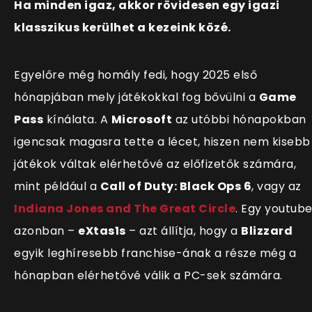
Ha minden igaz, akkor rövidesen egy igazi
klasszikus kerülhet a kezeink közé.
Egyelőre még homály fedi, hogy 2025 első
hónapjában mely játékokkal fog bővülni a
Game
Pass
k
ínálata. A
Microsoft
az utóbbi hónapokban
igencsak magasra tette a lécet, hiszen nem kisebb
játékok váltak elérhetővé az előfizetők számára,
mint például a
Call of Duty: Black Ops 6
, vagy az
Indiana Jones and The Great Circle
. Egy youtube
azonban –
eXtas1s
– azt állítja, hogy a
Blizzard
egyik leghíresebb franchise-ának a része még a
hónapban elérhetővé válik a PC-sek számára.