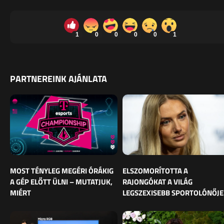
1
0
0
0
0
1
PARTNEREINK AJÁNLATA
MOST TÉNYLEG MEGÉRI ÓRÁKIG
ELSZOMORÍTOTTA A
A GÉP ELŐTT ÜLNI – MUTATJUK,
RAJONGÓKAT A VILÁG
MIÉRT
LEGSZEXISEBB SPORTOLÓNŐJE