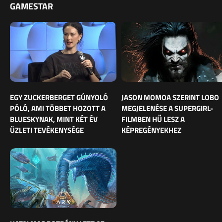
GAMESTAR
EGY ZUCKERBERGET GÚNYOLÓ
JASON MOMOA SZERINT LOBO
PÓLÓ, AMI TÖBBET HOZOTT A
MEGJELENÉSE A SUPERGIRL-
BLUESKYNAK, MINT KÉT ÉV
FILMBEN HŰ LESZ A
ÜZLETI TEVÉKENYSÉGE
KÉPREGÉNYEKHEZ