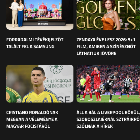
FORRADALMI TÉVÉKIJELZŐT
ZENDAYA ÉVE LESZ 2026: 5+1
TALÁLT FEL A SAMSUNG
FILM, AMIBEN A SZÍNÉSZNŐT
LÁTHATJUK JÖVŐRE
CRISTIANO RONALDÓNAK
ÁLL A BÁL A LIVERPOOL KÖRÜL,
MEGVAN A VÉLEMÉNYE A
SZOBOSZLAIÉKNÁL SZTRÁJKRÓ
MAGYAR FOCISTÁRÓL
SZÓLNAK A HÍREK