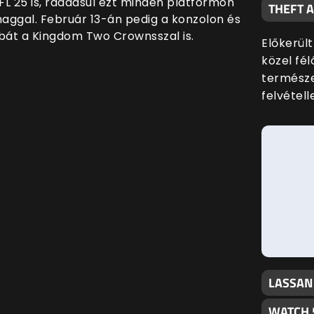
 25 is, ráadásul ezt minden platformon
THEFT 
aggal. Február 13-án pedig a konzolon és
óbát a Kingdom Two Crownsszal is.
Előkerült
közel fé
termész
felvételle
LASSAN
WATCH 