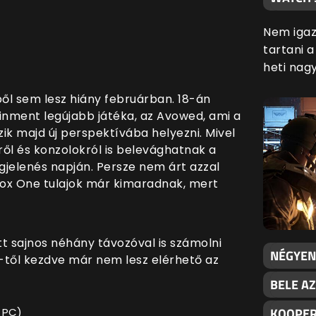
Nem igaz
tartani 
heti nag
bből sem lesz hiány februárban. 18-án
inment legújabb játéka, az Avowed, ami a
szik majd új perspektívába helyezni. Mivel
ről és konzolokról is belevághatnak a
gjelenés napján. Persze nem árt azzal
box One tulajok már kimaradnak, mert
t sajnos néhány távozóval is számolni
NÉGYEN
5-től kezdve már nem lesz elérhető az
BELE AZ
KOOPER
s PC)