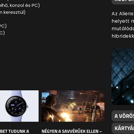
elhő, konzol és PC)
n keresztül)
Az Alien
helyett 
PC)
mutálódo
PC)
hibridekk
A VÖRÖ
KÁRTYÁ
BET TUDUNK A
NÉGYEN A SAVVÉRŰEK ELLEN –