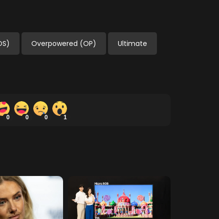
OS)
Overpowered (OP)
Ultimate
0
0
0
1