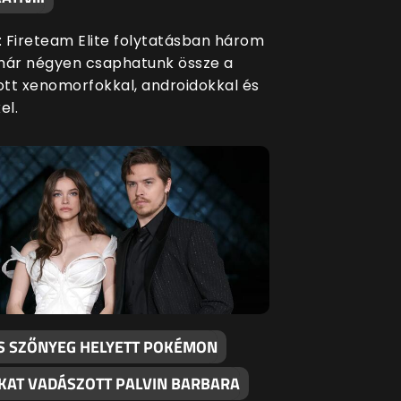
s: Fireteam Elite folytatásban három
már négyen csaphatunk össze a
tt xenomorfokkal, androidokkal és
el.
S SZŐNYEG HELYETT POKÉMON
KAT VADÁSZOTT PALVIN BARBARA