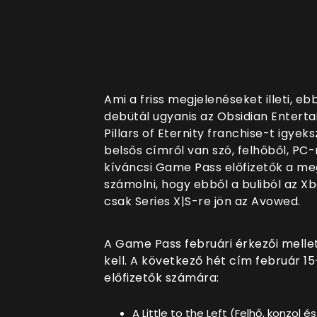
Ami a friss megjelenéseket illeti, e
debütál ugyanis az Obsidian Enterta
Pillars of Eternity franchise-t igyek
belsős címről van szó, felhőből, PC-
kíváncsi Game Pass előfizetők a me
számolni, hogy ebből a buliból az X
csak Series X|S-re jön az Avowed.
A Game Pass februári érkezői mellet
kell. A következő hét cím február 1
előfizetők számára:
A Little to the Left (Felhő, konzol é