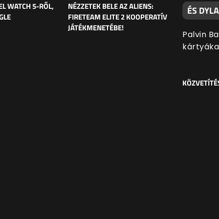
EL WATCH 5-RŐL,
NÉZZETEK BELE AZ ALIENS:
ÉS DYL
GLE
FIRETEAM ELITE 2 KOOPERATÍV
JÁTÉKMENETÉBE!
Palvin B
kártyáka
KÖZVETÍTÉ