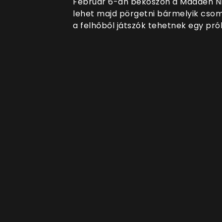
Február 6-án beköszön a Madden NFL
lehet majd pörgetni bármelyik csom
a felhőből játszók tehetnek egy pr