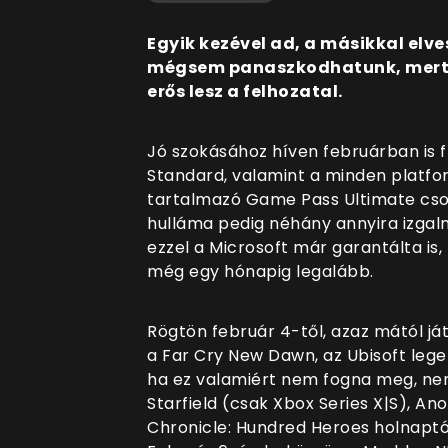
Egyik kezével ad, a másikkal elv
mégsem panaszkodhatunk, mert 
erős lesz a felhozatal.
Jó szokásához híven februárban is fr
Standard, valamint a minden platform
tartalmazó Game Pass Ultimate cso
hulláma pedig néhány annyira izgal
ezzel a Microsoft már garantálta is
még egy hónapig legalább.
Rögtön február 4-től, azaz mától ját
a Far Cry New Dawn, az Ubisoft lege
ha ez valamiért nem fogna meg, nem 
Starfield (csak Xbox Series X|S), An
Chronicle: Hundred Heroes holnaptól