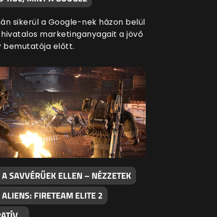
án sikerül a Google-nek házon belül
a hivatalos marketinganyagait a jövő
y bemutatója előtt.
 A SAVVÉRŰEK ELLEN – NÉZZETEK
 ALIENS: FIRETEAM ELITE 2
ATÍV…