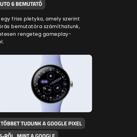
AUTO 6 BEMUTATÓ
 egy friss pletyka, amely szerint
lórás bemutatóra számíthatunk,
etesen rengeteg gameplay-
l.
 TÖBBET TUDUNK A GOOGLE PIXEL
5-RŐL, MINT A GOOGLE