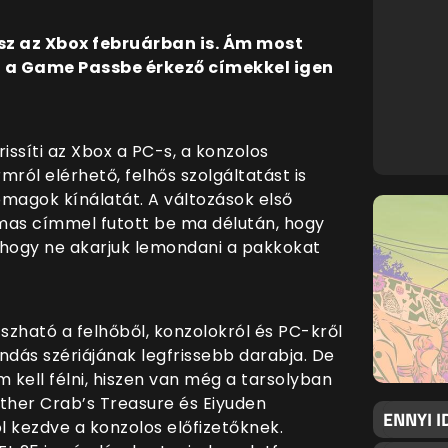
esz az Xbox februárban is. Ám most
a Game Passbe érkező címekkel igen
issíti az Xbox a PC-s, a konzolos
ról elérhető, felhős szolgáltatást is
magok kínálatát. A változások első
mas címmel futott be ma délután, hogy
, hogy ne akarjuk lemondani a pakkokat
szható a felhőből, konzolokról és PC-kről
ndás szériájának legfrissebb darabja. De
kell félni, hiszen van még a tarsolyban
other Crab’s Treasure és Eiyuden
ENNYI I
 kezdve a konzolos előfizetőknek.