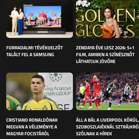
FORRADALMI TÉVÉKIJELZŐT
ZENDAYA ÉVE LESZ 2026: 5+1
TALÁLT FEL A SAMSUNG
FILM, AMIBEN A SZÍNÉSZNŐT
LÁTHATJUK JÖVŐRE
CRISTIANO RONALDÓNAK
ÁLL A BÁL A LIVERPOOL KÖRÜL,
MEGVAN A VÉLEMÉNYE A
SZOBOSZLAIÉKNÁL SZTRÁJKRÓ
MAGYAR FOCISTÁRÓL
SZÓLNAK A HÍREK