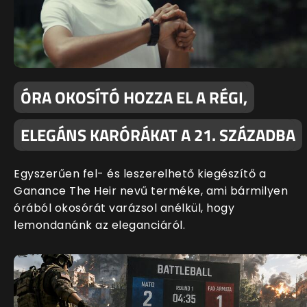
ÓRA OKOSÍTÓ HOZZA EL A RÉGI,
ELEGÁNS KARÓRÁKAT A 21. SZÁZADBA
Egyszerűen fel- és leszerelhető kiegészítő a
Ganance The Heir nevű terméke, ami bármilyen
órából okosórát varázsol anélkül, hogy
lemondanánk az eleganciáról.