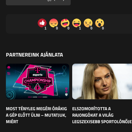
1
0
0
1
0
0
PARTNEREINK AJÁNLATA
MOST TÉNYLEG MEGÉRI ÓRÁKIG
ELSZOMORÍTOTTA A
A GÉP ELŐTT ÜLNI – MUTATJUK,
RAJONGÓKAT A VILÁG
MIÉRT
LEGSZEXISEBB SPORTOLÓNŐJE