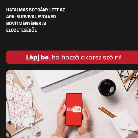
HATALMAS BOTRÁNY LETT AZ
ARK: SURVIVAL EVOLVED
BŐVÍTMÉNYÉNEK AI
ELŐZETESÉBŐL
Lépj be
, ha hozzá akarsz szólni!