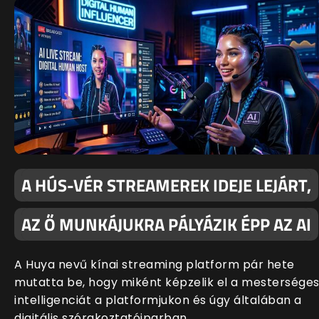
A HÚS-VÉR STREAMEREK IDEJE LEJÁRT,
AZ Ő MUNKÁJUKRA PÁLYÁZIK ÉPP AZ AI
A Huya nevű kínai streaming platform pár hete
mutatta be, hogy miként képzelik el a mestersége
intelligenciát a platformjukon és úgy általában a
digitális szórakoztatóiparban.