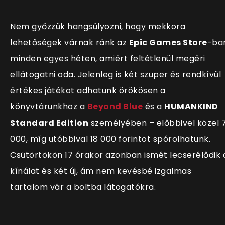
Nem győzzük hangsúlyozni, hogy mekkora
lehetőségek várnak ránk az
Epic Games Store
-ba
minden egyes héten, amiért feltétlenül megéri
ellátogatni oda. Jelenleg is két szuper és rendk
ívül
értékes játékot adhatunk örökösen a
könyvtárunkhoz a
Beyond Blue
és a
HUMANKIND
Standard Edition
személyében – előbbivel közel 
000, míg utóbbival 18 000 forintot spórolhatunk.
Csütörtökön 17 órakor azonban ismét lecserélődik 
kínálat és két új, ám nem kevésbé izgalmas
tartalom vár a boltba látogatókra.