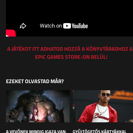
A JÁTÉKOT ITT ADHATOD HOZZÁ A KÖNYVTÁRADHOZ A
EPIC GAMES STORE-ON BELÜL!
EZEKET OLVASTAD MÁR?
A VEVŐNEK MINDIG IGAZA VAN,
GYŰJTÖGETŐS KÁRTYÁKKAL