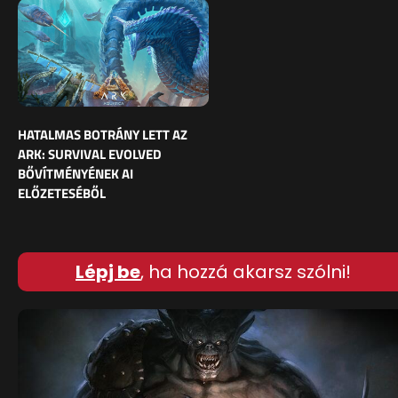
HATALMAS BOTRÁNY LETT AZ
ARK: SURVIVAL EVOLVED
BŐVÍTMÉNYÉNEK AI
ELŐZETESÉBŐL
Lépj be
, ha hozzá akarsz szólni!