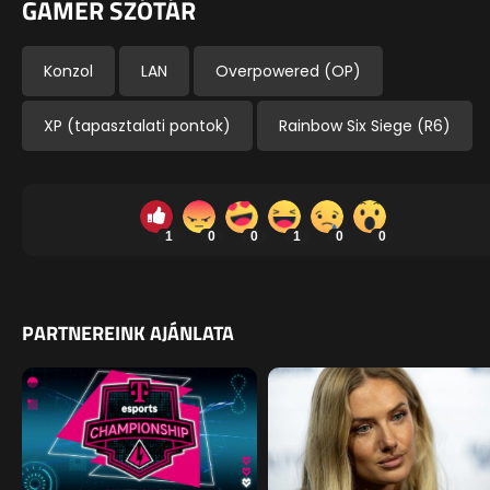
GAMER SZÓTÁR
Konzol
LAN
Overpowered (OP)
XP (tapasztalati pontok)
Rainbow Six Siege (R6)
1
0
0
1
0
0
PARTNEREINK AJÁNLATA