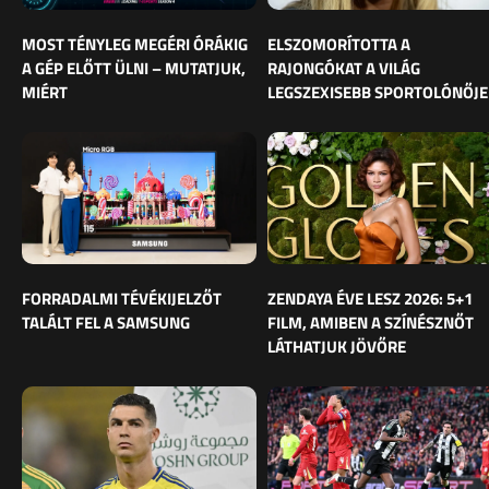
MOST TÉNYLEG MEGÉRI ÓRÁKIG
ELSZOMORÍTOTTA A
A GÉP ELŐTT ÜLNI – MUTATJUK,
RAJONGÓKAT A VILÁG
MIÉRT
LEGSZEXISEBB SPORTOLÓNŐJE
FORRADALMI TÉVÉKIJELZŐT
ZENDAYA ÉVE LESZ 2026: 5+1
TALÁLT FEL A SAMSUNG
FILM, AMIBEN A SZÍNÉSZNŐT
LÁTHATJUK JÖVŐRE