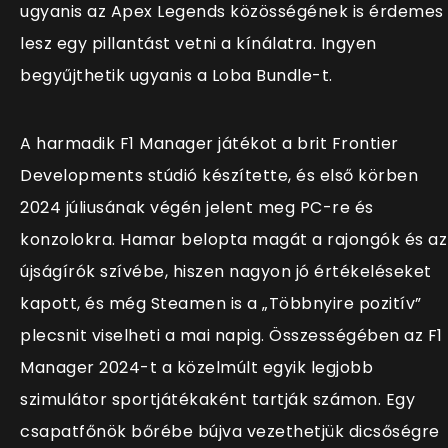
ugyanis az Apex Legends közösségének is érdemes
lesz egy pillantást vetni a kínálatra. Ingyen
begyűjthetik ugyanis a Loba Bundle-t.
A harmadik F1 Manager játékot a brit Frontier
Developments stúdió készítette, és első körben
2024 júliusának végén jelent meg PC-re és
konzolokra. Hamar belopta magát a rajongók és az
újságírók szívébe, hiszen nagyon jó értékeléseket
kapott, és még Steamen is a „Többnyire pozitív”
plecsnit viselheti a mai napig. Összességében az F1
Manager 2024-t a közelmúlt egyik legjobb
szimulátor sportjátékaként tartják számon. Egy
csapatfőnök bőrébe bújva vezethetjük dicsőségre