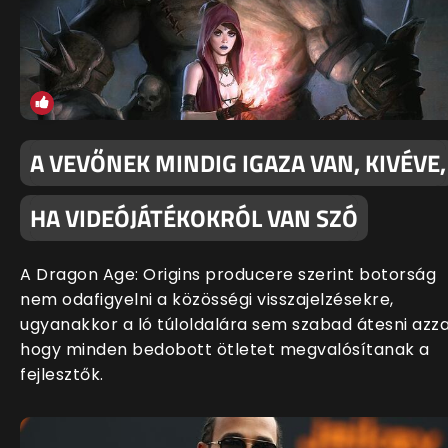
A VEVŐNEK MINDIG IGAZA VAN, KIVÉVE,
HA VIDEÓJÁTÉKOKRÓL VAN SZÓ
A Dragon Age: Origins producere szerint botorság
nem odafigyelni a közösségi visszajelzésekre,
ugyanakkor a ló túloldalára sem szabad átesni azza
hogy minden bedobott ötletet megvalósítanak a
fejlesztők.