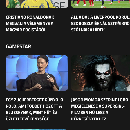
CRISTIANO RONALDÓNAK
ÁLL A BÁL A LIVERPOOL KÖRÜL,
MEGVAN A VÉLEMÉNYE A
SZOBOSZLAIÉKNÁL SZTRÁJKRÓ
MAGYAR FOCISTÁRÓL
SZÓLNAK A HÍREK
GAMESTAR
EGY ZUCKERBERGET GÚNYOLÓ
JASON MOMOA SZERINT LOBO
PÓLÓ, AMI TÖBBET HOZOTT A
MEGJELENÉSE A SUPERGIRL-
BLUESKYNAK, MINT KÉT ÉV
FILMBEN HŰ LESZ A
ÜZLETI TEVÉKENYSÉGE
KÉPREGÉNYEKHEZ