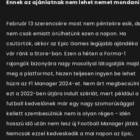
Ennek az ajánlatnak nem lehet nemet mondani
Február 13 szerencsére most nem péntekre esik, d
nem csak emiatt örülhetünk ezen a napon. Ha
csütörtök, akkor az Epic Games legújabb ajándéka
vár ránk a Store-ban. Ezen a héten a Forma-1
rajongók bizonyára nagy mosollyal látogatják majd
meg a platformot, hiszen teljesen ingyen be lehet
húzni az F1 Manager 2024-et. Nem árt megbecsülni
ezt a 2022-ben útjára indult szériát, mert például a
futball kedvelőinek már egy nagy szomorúsággal
kellett szembesülniük nem is olyan régen – idén
hosszú idő után nem lesz új Football Manager játék.
Nemcsak ezzel kedveskedik a mai napon az Epic,