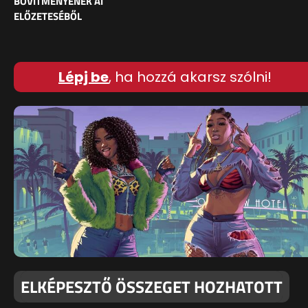
BŐVÍTMÉNYÉNEK AI
ELŐZETESÉBŐL
Lépj be
, ha hozzá akarsz szólni!
ELKÉPESZTŐ ÖSSZEGET HOZHATOTT