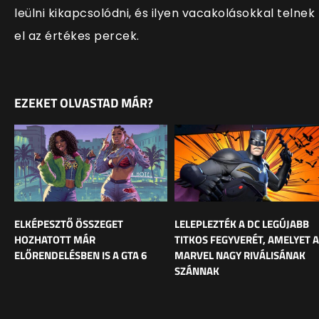
leülni kikapcsolódni, és ilyen vacakolásokkal telnek
el az értékes percek.
EZEKET OLVASTAD MÁR?
ELKÉPESZTŐ ÖSSZEGET
LELEPLEZTÉK A DC LEGÚJABB
HOZHATOTT MÁR
TITKOS FEGYVERÉT, AMELYET A
ELŐRENDELÉSBEN IS A GTA 6
MARVEL NAGY RIVÁLISÁNAK
SZÁNNAK