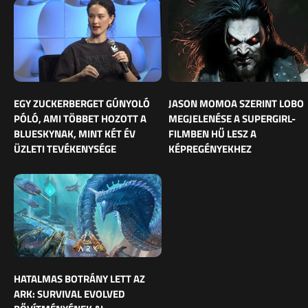
EGY ZUCKERBERGET GÚNYOLÓ
JASON MOMOA SZERINT LOBO
PÓLÓ, AMI TÖBBET HOZOTT A
MEGJELENÉSE A SUPERGIRL-
BLUESKYNAK, MINT KÉT ÉV
FILMBEN HŰ LESZ A
ÜZLETI TEVÉKENYSÉGE
KÉPREGÉNYEKHEZ
HATALMAS BOTRÁNY LETT AZ
ARK: SURVIVAL EVOLVED