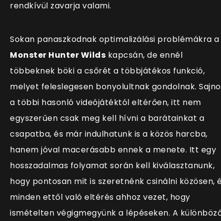
rendkívül zavarja valami.
Sokan panaszkodnak optimalizálási problémákra a
Monster Hunter Wilds
kapcsán, de ennél
többeknek böki a csőrét a többjátékos funkció,
melyet feleslegesen bonyolultnak gondolnak. Sajno
a többi hasonló videójátéktól eltérően, itt nem
egyszerűen csak meg kell h
ívni a barátainkat a
csapatba, és már indulhatunk is a közös harcba,
hanem jóval macerásabb ennek a menete. Itt egy
hosszadalmas folyamat során kell kiválasztanunk,
hogy pontosan mit is szeretnénk csinálni közösen, 
minden ettől való eltérés ahhoz vezet, hogy
ismételten végigmegyünk a lépéseken. A különböz