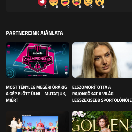
2
0
0
0
0
0
PARTNEREINK AJÁNLATA
MOST TÉNYLEG MEGÉRI ÓRÁKIG
ELSZOMORÍTOTTA A
A GÉP ELŐTT ÜLNI – MUTATJUK,
RAJONGÓKAT A VILÁG
MIÉRT
LEGSZEXISEBB SPORTOLÓNŐJE