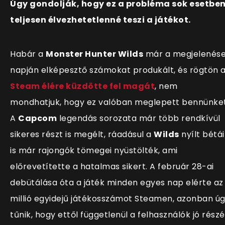
Úgy gondolják, hogy ez a probléma sok esetbe
teljesen élvezhetetlenné teszi a játékot.
Habár a
Monster Hunter Wilds
már a megjelenés
napján elképesztő számokat produkált, és rögtön 
Steam élére küzdötte fel magát
, nem
mondhatjuk, hogy ez valóban meglepett bennünket
A
Capcom
legendás sorozata már több rendk
ívül
sikeres részt is megélt, ráadásul a
Wilds
nyílt bétái
is már rajongók tömegei nyüstölték, ami
előrevetítette a hatalmas sikert. A február 28-ai
debütálása óta a játék minden egyes nap elérte az 
millió egyidejű játékosszámot Steamen, azonban ú
tűnik, hogy ettől függetlenül a felhasználók jó részé