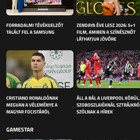
FORRADALMI TÉVÉKIJELZŐT
ZENDAYA ÉVE LESZ 2026: 5+1
TALÁLT FEL A SAMSUNG
FILM, AMIBEN A SZÍNÉSZNŐT
LÁTHATJUK JÖVŐRE
CRISTIANO RONALDÓNAK
ÁLL A BÁL A LIVERPOOL KÖRÜL,
MEGVAN A VÉLEMÉNYE A
SZOBOSZLAIÉKNÁL SZTRÁJKRÓ
MAGYAR FOCISTÁRÓL
SZÓLNAK A HÍREK
GAMESTAR