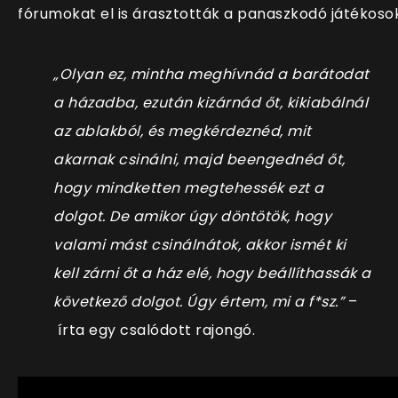
fórumokat el is árasztották a panaszkodó játékosok
„Olyan ez, mintha meghívnád a barátodat
a házadba, ezután kizárnád őt, kikiabálnál
az ablakból, és megkérdeznéd, mit
akarnak csinálni, majd beengednéd őt,
hogy mindketten megtehessék ezt a
dolgot. De amikor úgy döntötök, hogy
valami mást csinálnátok, akkor ismét ki
kell zárni őt a ház elé, hogy beállíthassák a
következő dolgot. Úgy értem, mi a f*sz.”
–
írta egy csalódott rajongó.