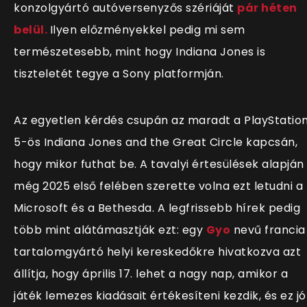
konzolgyártó autóversenyzős szériáját
pár héten
belül.
Ilyen előzményekkel pedig mi sem
természetesebb, mint hogy Indiana Jones is
tiszteletét tegye a Sony platformján.
Az egyetlen kérdés csupán az maradt a PlayStatio
5-ös Indiana Jones and the Great Circle kapcsán,
hogy mikor futhat be. A tavalyi értesülések alapján
még 2025 első felében szerette volna ezt letudni a
Microsoft és a Bethesda. A legfrissebb hírek pedig
több mint alátámasztják ezt: egy
Gyo
nevű francia
tartalomgyártó helyi kereskedőkre hivatkozva azt
állítja, hogy április 17. lehet a nagy nap, amikor a
játék lemezes kiadásait értékesíteni kezdik, és ez jó