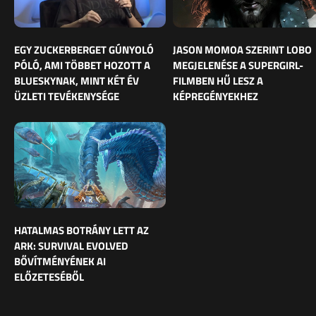
EGY ZUCKERBERGET GÚNYOLÓ
JASON MOMOA SZERINT LOBO
PÓLÓ, AMI TÖBBET HOZOTT A
MEGJELENÉSE A SUPERGIRL-
BLUESKYNAK, MINT KÉT ÉV
FILMBEN HŰ LESZ A
ÜZLETI TEVÉKENYSÉGE
KÉPREGÉNYEKHEZ
HATALMAS BOTRÁNY LETT AZ
ARK: SURVIVAL EVOLVED
BŐVÍTMÉNYÉNEK AI
ELŐZETESÉBŐL