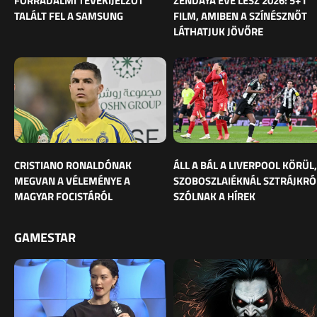
FORRADALMI TÉVÉKIJELZŐT
ZENDAYA ÉVE LESZ 2026: 5+1
TALÁLT FEL A SAMSUNG
FILM, AMIBEN A SZÍNÉSZNŐT
LÁTHATJUK JÖVŐRE
CRISTIANO RONALDÓNAK
ÁLL A BÁL A LIVERPOOL KÖRÜL,
MEGVAN A VÉLEMÉNYE A
SZOBOSZLAIÉKNÁL SZTRÁJKRÓ
MAGYAR FOCISTÁRÓL
SZÓLNAK A HÍREK
GAMESTAR