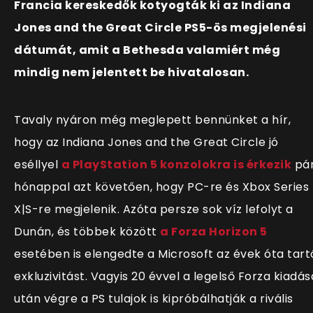
Francia kereskedők kotyogták ki az Indiana
Jones and the Great Circle PS5-ös megjelenési
dátumát, amit a Bethesda valamiért még
mindig nem jelentett be hivatalosan.
Tavaly nyáron még meglepett bennünket a hír,
hogy az Indiana Jones and the Great Circle jó
eséllyel
a PlayStation 5 konzolokra is érkezik
pá
hónappal azt követően, hogy PC-re és Xbox Series
X|S-re megjelenik. Azóta persze sok víz lefolyt a
Dunán, és többek között
a Forza Horizon 5
esetében is elengedte a Microsoft az évek óta tart
exkluzivitást. Vagyis 20 évvel a legelső Forza kiadás
után végre a PS tulajok is kipróbálhatják a rivális