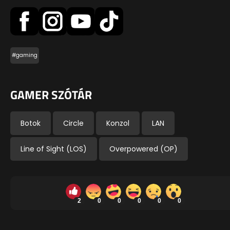
#gaming
GAMER SZÓTÁR
Botok
Circle
Konzol
LAN
Line of Sight (LOS)
Overpowered (OP)
2
0
0
0
0
0