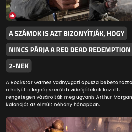
A SZÁMOK IS AZT BIZONYÍTJÁK, HOGY
NINCS PÁRJA A RED DEAD REDEMPTION
2-NEK
A Rockstar Games vadnyugati opusza bebetonozt
a helyét a legnépszerűbb videójátékok között,
rengetegen vásárolták meg ugyanis Arthur Morga
kalandját az elmúlt néhány hónapban.