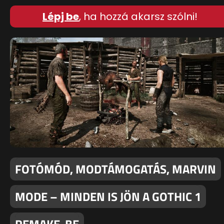
Lépj be
, ha hozzá akarsz szólni!
FOTÓMÓD, MODTÁMOGATÁS, MARVIN
MODE – MINDEN IS JÖN A GOTHIC 1
REMAKE-BE