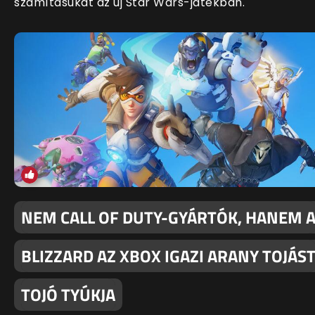
számításukat az új Star Wars-játékban.
NEM CALL OF DUTY-GYÁRTÓK, HANEM 
BLIZZARD AZ XBOX IGAZI ARANY TOJÁS
TOJÓ TYÚKJA