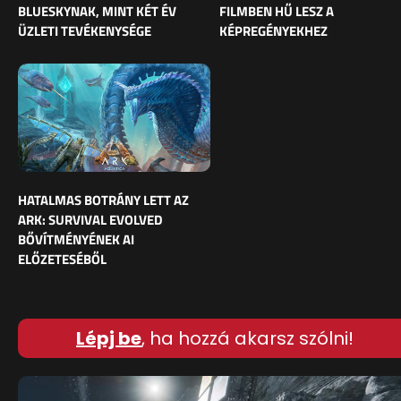
BLUESKYNAK, MINT KÉT ÉV
FILMBEN HŰ LESZ A
ÜZLETI TEVÉKENYSÉGE
KÉPREGÉNYEKHEZ
HATALMAS BOTRÁNY LETT AZ
ARK: SURVIVAL EVOLVED
BŐVÍTMÉNYÉNEK AI
ELŐZETESÉBŐL
Lépj be
, ha hozzá akarsz szólni!