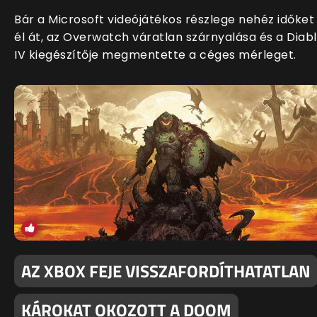
Bár a Microsoft videójátékos részlege nehéz időket
él át, az Overwatch váratlan szárnyalása és a Diab
IV kiegészítője megmentette a céges mérleget.
AZ XBOX FEJE VISSZAFORDÍTHATATLAN
KÁROKAT OKOZOTT A DOOM