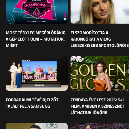
MOST TÉNYLEG MEGÉRI ÓRÁKIG
ELSZOMORÍTOTTA A
A GÉP ELŐTT ÜLNI – MUTATJUK,
RAJONGÓKAT A VILÁG
MIÉRT
LEGSZEXISEBB SPORTOLÓNŐJE
FORRADALMI TÉVÉKIJELZŐT
ZENDAYA ÉVE LESZ 2026: 5+1
TALÁLT FEL A SAMSUNG
FILM, AMIBEN A SZÍNÉSZNŐT
LÁTHATJUK JÖVŐRE