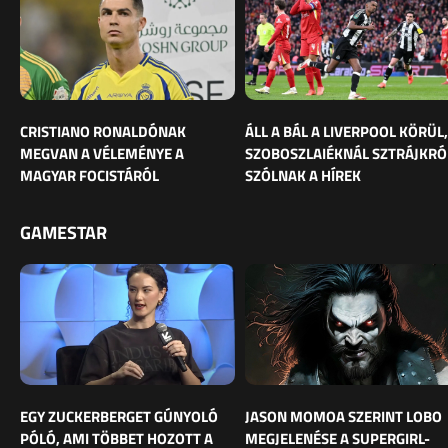
CRISTIANO RONALDÓNAK
ÁLL A BÁL A LIVERPOOL KÖRÜL,
MEGVAN A VÉLEMÉNYE A
SZOBOSZLAIÉKNÁL SZTRÁJKRÓ
MAGYAR FOCISTÁRÓL
SZÓLNAK A HÍREK
GAMESTAR
EGY ZUCKERBERGET GÚNYOLÓ
JASON MOMOA SZERINT LOBO
PÓLÓ, AMI TÖBBET HOZOTT A
MEGJELENÉSE A SUPERGIRL-