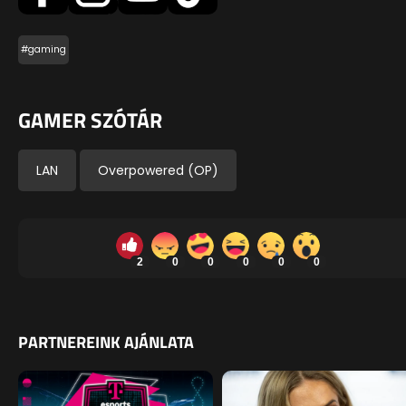
#gaming
GAMER SZÓTÁR
LAN
Overpowered (OP)
2
0
0
0
0
0
PARTNEREINK AJÁNLATA