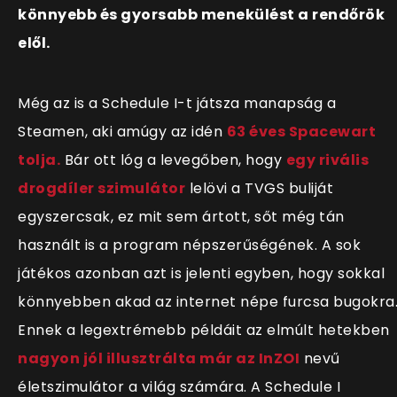
könnyebb és gyorsabb menekülést a rendőrök
elől.
Még az is a Schedule I-t játsza manapság a
Steamen, aki amúgy az idén
63 éves Spacewart
tolja.
Bár ott lóg a levegőben, hogy
egy rivális
drogdíler szimulátor
lelövi a TVGS buliját
egyszercsak, ez mit sem ártott, sőt még tán
használt is a program népszerűségének. A sok
játékos azonban azt is jelenti egyben, hogy sokkal
könnyebben akad az internet népe furcsa bugokra
Ennek a legextrémebb példáit az elmúlt hetekben
nagyon jól illusztrálta már az InZOI
nevű
életszimulátor a világ számára. A Schedule I