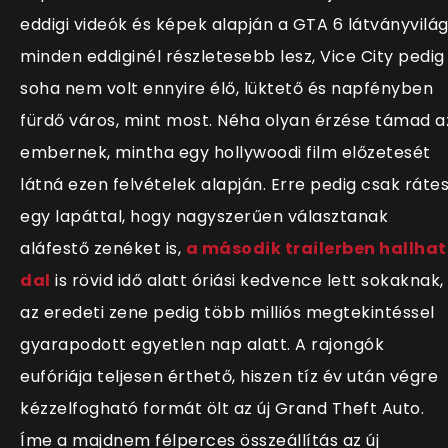
eddigi videók és képek alapján a GTA 6 látványvilá
minden eddiginél részletesebb lesz, Vice City pedig
soha nem volt ennyire élő, lüktető és napfényben
fürdő város, mint most. Néha olyan érzése támad a
embernek, mintha egy hollywoodi film előzetesét
látná ezen felvételek alapján. Erre pedig csak ráte
egy lapáttal, hogy nagyszerűen választanak
aláfestő zenéket is,
a második trailerben hallha
dal
is rövid idő alatt óriási kedvence lett sokaknak,
az eredeti zene pedig több milliós megtekintéssel
gyarapodott egyetlen nap alatt. A rajongók
eufóriája teljesen érthető, hiszen tíz év után végre
kézzelfogható formát ölt az új Grand Theft Auto.
Íme a majdnem félperces összeállítás az új