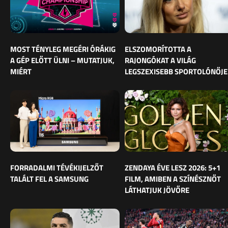
MOST TÉNYLEG MEGÉRI ÓRÁKIG
ELSZOMORÍTOTTA A
A GÉP ELŐTT ÜLNI – MUTATJUK,
RAJONGÓKAT A VILÁG
MIÉRT
LEGSZEXISEBB SPORTOLÓNŐJE
FORRADALMI TÉVÉKIJELZŐT
ZENDAYA ÉVE LESZ 2026: 5+1
TALÁLT FEL A SAMSUNG
FILM, AMIBEN A SZÍNÉSZNŐT
LÁTHATJUK JÖVŐRE