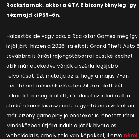
Rockstarnak, akkor a GTA 6 bizony tényleg így
néz majd ki PS5-ön.
Halasztás ide vagy oda, a Rockstar Games még így
is jól járt, hiszen a 2026-ra eltolt Grand Theft Auto 
továbbra is óriási rajongótáborral büszkélkedhet,
akik már epekedve várják a széria legújabb
felvonását. Ezt mutatja az is, hogy a május 7-én
berobbant második előzetes 24 óra alatt két
rekordot is megdöntött, ráadásul az is kiderült a
stúdió elmondása szerint, hogy ebben a videóban
már bizony gameplay jeleneteket is lehetett látni.
Mindeközben útjára indult a játék hivatalos
weboldala is, amely tele van képekkel, illetve
némi