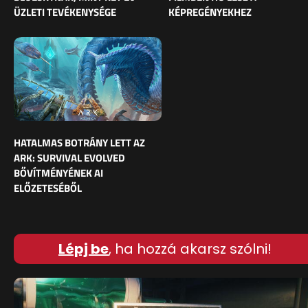
ÜZLETI TEVÉKENYSÉGE
KÉPREGÉNYEKHEZ
HATALMAS BOTRÁNY LETT AZ
ARK: SURVIVAL EVOLVED
BŐVÍTMÉNYÉNEK AI
ELŐZETESÉBŐL
Lépj be
, ha hozzá akarsz szólni!