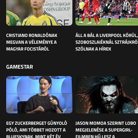
CRISTIANO RONALDÓNAK
ÁLL A BÁL A LIVERPOOL KÖRÜL,
MEGVAN A VÉLEMÉNYE A
SZOBOSZLAIÉKNÁL SZTRÁJKRÓ
MAGYAR FOCISTÁRÓL
SZÓLNAK A HÍREK
GAMESTAR
EGY ZUCKERBERGET GÚNYOLÓ
JASON MOMOA SZERINT LOBO
PÓLÓ, AMI TÖBBET HOZOTT A
MEGJELENÉSE A SUPERGIRL-
BLUESKYNAK, MINT KÉT ÉV
FILMBEN HŰ LESZ A