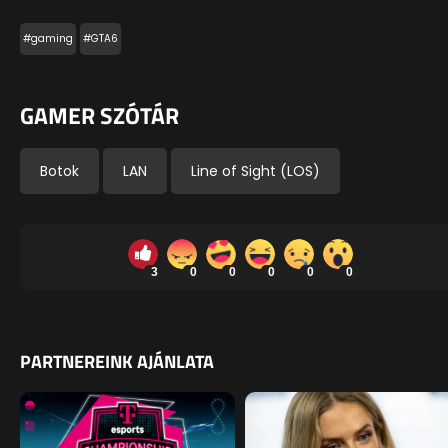
#gaming
#GTA6
GAMER SZÓTÁR
Botok
LAN
Line of Sight (LOS)
3
0
0
0
0
0
PARTNEREINK AJÁNLATA