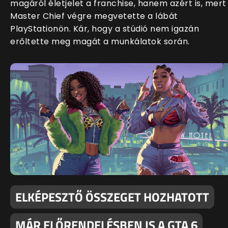
magáról életjelet a franchise, hanem azért is, mert
Master Chief végre megvetette a lábát
PlayStationön. Kár, hogy a stúdió nem igazán
erőltette meg magát a munkálatok során.
ELKÉPESZTŐ ÖSSZEGET HOZHATOTT
MÁR ELŐRENDELÉSBEN IS A GTA 6