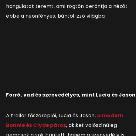
hangulatot teremt, ami rögtön berántja a nézőt
ebbe a neonfényes, bűntől izzó világba.
Forró, vad és szenvedélyes, mint Lucia és Jason
A trailer főszereplői, Lucia és Jason,
a modern
Bonnie és Clyde páros
, akiket valószínűleg
nemcsak a sok bűntett, hanem a szenvedély is