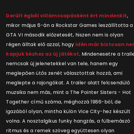
Derült égből villámcsapásként ért mindenkit
,
mikor május 6-án a Rockstar Games leszállította a
GTA VI második előzetesét, hiszen nem is olyan
régen álltak elő azzal, hogy
idén már biztosan n
kapjuk kézhez az új játékot
. Mindenesetre a trail
nemcsak új jelenetekkel van tele, hanem egy
meglepően ütős zenét választottak hozzá, ami
meglepte a rajongókat. A trailer alatt felcsendülő
muzsika nem más, mint a The Pointer Sisters - Hot
Together című száma, méghozzá 1986-ból, de
igazából olyan, mintha külön Vice City-hez készült
volna. A nosztalgikus funky hangzás, a fülbemászó
ritmus és a remek szöveg együttesen olyan