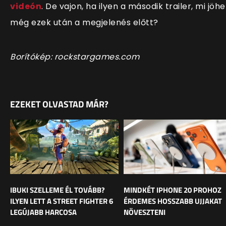
videón
. De vajon, ha ilyen a második trailer, mi jöhe
még ezek után a megjelenés előtt?
Borítókép: rockstargames.com
EZEKET OLVASTAD MÁR?
IBUKI SZELLEME ÉL TOVÁBB?
MINDKÉT IPHONE 20 PROHOZ
ILYEN LETT A STREET FIGHTER 6
ÉRDEMES HOSSZABB UJJAKAT
LEGÚJABB HARCOSA
NÖVESZTENI