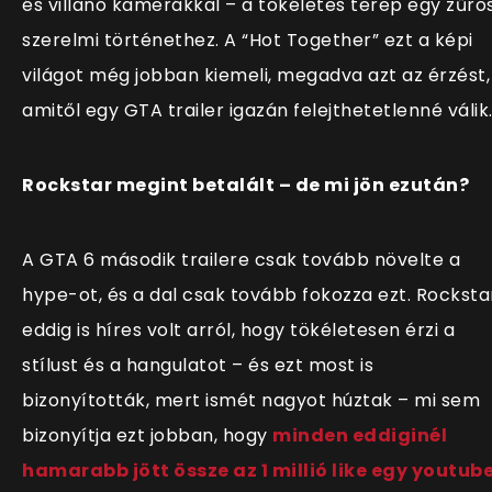
és villanó kamerákkal – a tökéletes terep egy zűrö
szerelmi történethez. A “Hot Together” ezt a képi
világot még jobban kiemeli, megadva azt az érzést,
amitől egy GTA trailer igazán felejthetetlenné válik
Rockstar megint betalált – de mi jön ezután?
A GTA 6 második trailere csak tovább növelte a
hype-ot, és a dal csak tovább fokozza ezt. Rocksta
eddig is híres volt arról, hogy tökéletesen érzi a
stílust és a hangulatot – és ezt most is
bizonyították, mert ismét nagyot húztak – mi sem
bizonyítja ezt jobban, hogy
minden eddiginél
hamarabb jött össze az 1 millió like egy youtub