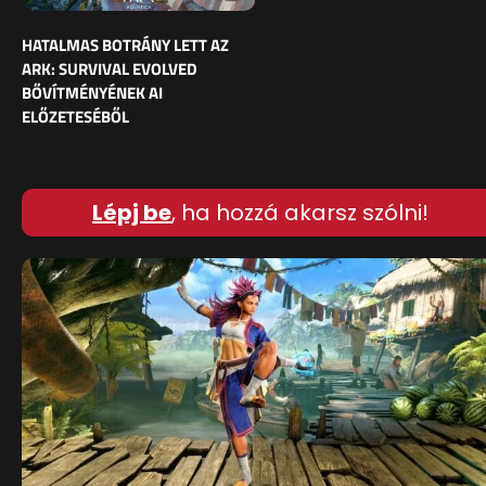
HATALMAS BOTRÁNY LETT AZ
ARK: SURVIVAL EVOLVED
BŐVÍTMÉNYÉNEK AI
ELŐZETESÉBŐL
Lépj be
, ha hozzá akarsz szólni!