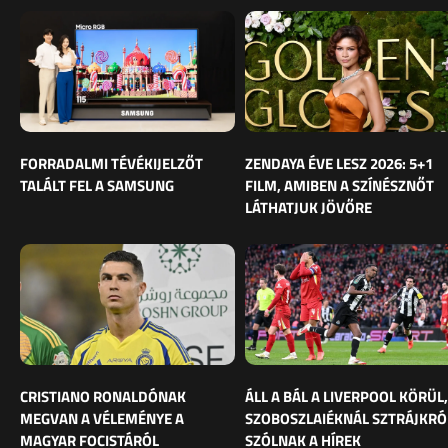
FORRADALMI TÉVÉKIJELZŐT
ZENDAYA ÉVE LESZ 2026: 5+1
TALÁLT FEL A SAMSUNG
FILM, AMIBEN A SZÍNÉSZNŐT
LÁTHATJUK JÖVŐRE
CRISTIANO RONALDÓNAK
ÁLL A BÁL A LIVERPOOL KÖRÜL,
MEGVAN A VÉLEMÉNYE A
SZOBOSZLAIÉKNÁL SZTRÁJKRÓ
MAGYAR FOCISTÁRÓL
SZÓLNAK A HÍREK