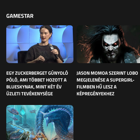
GAMESTAR
EGY ZUCKERBERGET GÚNYOLÓ
JASON MOMOA SZERINT LOBO
PÓLÓ, AMI TÖBBET HOZOTT A
MEGJELENÉSE A SUPERGIRL-
BLUESKYNAK, MINT KÉT ÉV
FILMBEN HŰ LESZ A
ÜZLETI TEVÉKENYSÉGE
KÉPREGÉNYEKHEZ