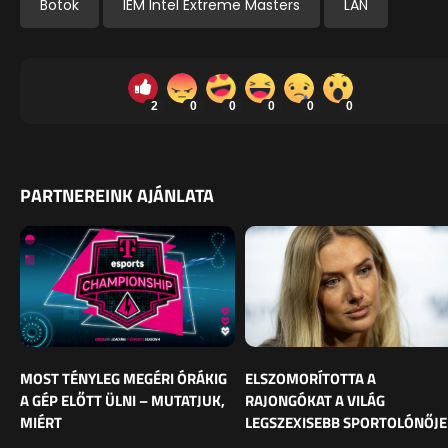
Botok
IEM Intel Extreme Masters
LAN
2
0
0
0
0
0
PARTNEREINK AJÁNLATA
MOST TÉNYLEG MEGÉRI ÓRÁKIG
ELSZOMORÍTOTTA A
A GÉP ELŐTT ÜLNI – MUTATJUK,
RAJONGÓKAT A VILÁG
MIÉRT
LEGSZEXISEBB SPORTOLÓNŐJE