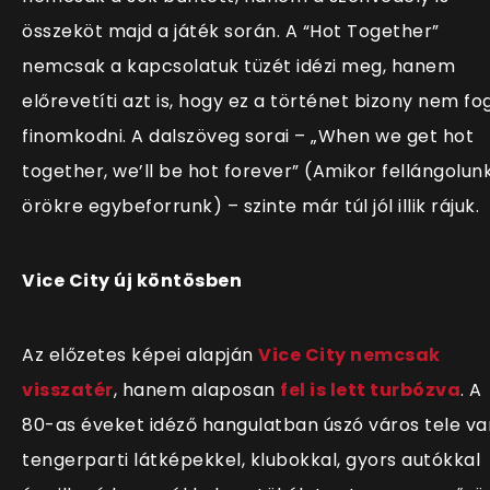
összeköt majd a játék során. A “Hot Together”
nemcsak a kapcsolatuk tüzét idézi meg, hanem
előrevetíti azt is, hogy ez a történet bizony nem fo
finomkodni. A dalszöveg sorai – „When we get hot
together, we’ll be hot forever” (Amikor fellángolunk
örökre egybeforrunk) – szinte már túl jól illik rájuk.
Vice City új köntösben
Az előzetes képei alapján
Vice City nemcsak
visszatér
, hanem alaposan
fel is lett turbózva
. A
80-as éveket idéző hangulatban úszó város tele va
tengerparti látképekkel, klubokkal, gyors autókkal