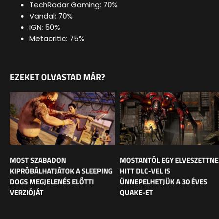
TechRadar Gaming: 70%
Vandal: 70%
IGN: 50%
Metacritic: 75%
EZEKET OLVASTAD MÁR?
MOST SZABADON
MOSTANTÓL EGY ELVESZETTNE
KIPRÓBÁLHATJÁTOK A SLEEPING
HITT DLC-VEL IS
DOGS MEGJELENÉS ELŐTTI
ÜNNEPELHETJÜK A 30 ÉVES
VERZIÓJÁT
QUAKE-ET