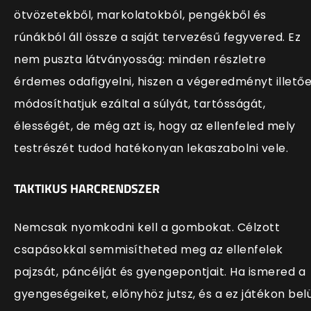
ötvözetekből, markolatokból, pengékből és
rúnákból áll össze a saját tervezésű fegyvered. Ez
nem puszta látványosság: minden részletre
érdemes odafigyelni, hiszen a végeredményt illető
módosíthatjuk ezáltal a súlyát, tartósságát,
élességét, de még azt is, hogy az ellenfeled mely
testrészét tudod hatékonyan lekaszabolni vele.
TAKTIKUS HARCRENDSZER
Nemcsak nyomkodni kell a gombokat. Célzott
csapásokkal semmisítheted meg az ellenfelek
pajzsát, páncélját és gyengepontjait. Ha ismered a
gyengeségeiket, előnyhöz jutsz, és a ez játékon belü