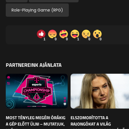
Role-Playing Game (RPG)
1
0
0
1
0
0
PARTNEREINK AJÁNLATA
MOST TÉNYLEG MEGÉRI ÓRÁKIG
ELSZOMORÍTOTTA A
A GÉP ELŐTT ÜLNI – MUTATJUK,
RAJONGÓKAT A VILÁG