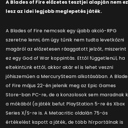
A Blades of Fire előzetes tesztjei alapján nem e
lesz az idei legjobb meglepetés játék.
A Blades of Fire nemcsak egy újabb akció-RPG
szeretne lenni, ám úgy tűnik nem tudta levetkőzni
magáról az előzetesen ráaggatott jelzőt, miszerint
ez egy God of War koppintás. Ettől függetlenül, ha
eltekintünk ettől, akkor akár el is lehet veszni
jóhiszeműen a MercurySteam alkotásában. A Blade
of Fire május 22-én jelenik meg az Epic Games
Store-ban PC-re, de a konzolosok sem maradnak k
a mókából (a játék befut PlayStation 5-re és Xbox
Series X/S-re is. A Metacritic oldalán 75-ös
értékelést kapott a játék, de több hírportálnak is