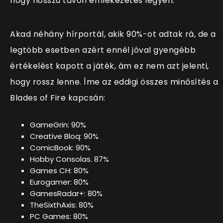
hogy hosszú távon emlékezetes legyen.
Akad néhány hírportál, akik 90%-ot adtak rá, de a
legtöbb esetben azért ennél jóval gyengébb
értékelést kapott a játék, ám ez nem azt jelenti,
hogy rossz lenne. Íme az eddigi összes minősítés a
Blades of Fire kapcsán:
GameGrin: 90%
Creative Bloq: 90%
ComicBook: 90%
Hobby Consolas. 87%
Games CH: 80%
Eurogamer: 80%
GamesRadar+: 80%
TheSixthAxis: 80%
PC Games: 80%