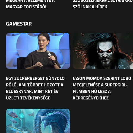
MEGVAN A VÉLEMÉNYE A
SZOBOSZLAIÉKNÁL SZTRÁJKRÓ
MAGYAR FOCISTÁRÓL
SZÓLNAK A HÍREK
GAMESTAR
EGY ZUCKERBERGET GÚNYOLÓ
JASON MOMOA SZERINT LOBO
PÓLÓ, AMI TÖBBET HOZOTT A
MEGJELENÉSE A SUPERGIRL-
BLUESKYNAK, MINT KÉT ÉV
FILMBEN HŰ LESZ A
ÜZLETI TEVÉKENYSÉGE
KÉPREGÉNYEKHEZ