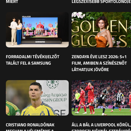
MIÉRT
LEGSZEXISEBB SPORTOLÓNŐJE
FORRADALMI TÉVÉKIJELZŐT
ZENDAYA ÉVE LESZ 2026: 5+1
TALÁLT FEL A SAMSUNG
FILM, AMIBEN A SZÍNÉSZNŐT
LÁTHATJUK JÖVŐRE
CRISTIANO RONALDÓNAK
ÁLL A BÁL A LIVERPOOL KÖRÜL,