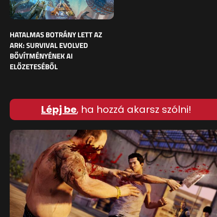
HATALMAS BOTRÁNY LETT AZ
ARK: SURVIVAL EVOLVED
BŐVÍTMÉNYÉNEK AI
ELŐZETESÉBŐL
Lépj be
, ha hozzá akarsz szólni!