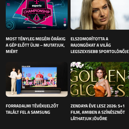
MOST TÉNYLEG MEGÉRI ÓRÁKIG
ELSZOMORÍTOTTA A
A GÉP ELŐTT ÜLNI – MUTATJUK,
RAJONGÓKAT A VILÁG
MIÉRT
LEGSZEXISEBB SPORTOLÓNŐJE
FORRADALMI TÉVÉKIJELZŐT
ZENDAYA ÉVE LESZ 2026: 5+1
TALÁLT FEL A SAMSUNG
FILM, AMIBEN A SZÍNÉSZNŐT
LÁTHATJUK JÖVŐRE