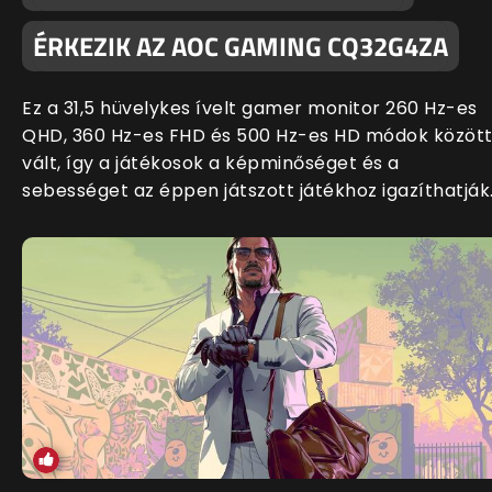
ÉRKEZIK AZ AOC GAMING CQ32G4ZA
Ez a 31,5 hüvelykes ívelt gamer monitor 260 Hz-es
QHD, 360 Hz-es FHD és 500 Hz-es HD módok közöt
vált, így a játékosok a képminőséget és a
sebességet az éppen játszott játékhoz igazíthatják