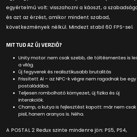
egyértelmű volt: visszahozni a káoszt, a szabadság
és azt az érzést, amikor mindent szabad,
következmények nélkül. Mindezt stabil 60 FPS-sel.
MIT TUD AZ ÚJ VERZIÓ?
Unity motor: nem csak szebb, de töltésmentes is le
a világ.
Új fegyverek és realisztikusabb brutalitás
Frissített AI – az NPC-k végre nem ragadnak be egy
postaládába.
Teljesen rombolható környezet, új fizika és új
interakciók.
Champ, a kutya is fejlesztést kapott: már nem csak
pisil, hanem aranyos is. Néha.
A POSTAL 2 Redux szinte mindenre jön: PS5, PS4,