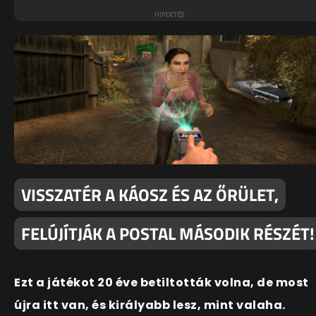
VISSZATÉR A KÁOSZ ÉS AZ ŐRÜLET,
FELÚJÍTJÁK A POSTAL MÁSODIK RÉSZÉT!
Ezt a játékot 20 éve betiltották volna, de most
újra itt van, és királyabb lesz, mint valaha.