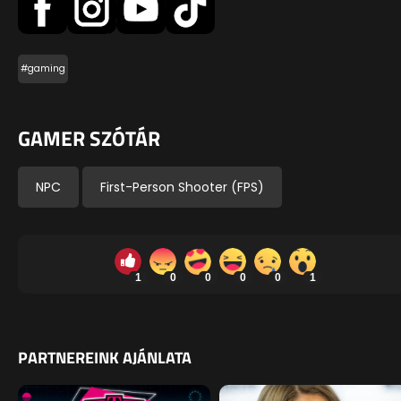
#gaming
GAMER SZÓTÁR
NPC
First-Person Shooter (FPS)
1
0
0
0
0
1
PARTNEREINK AJÁNLATA