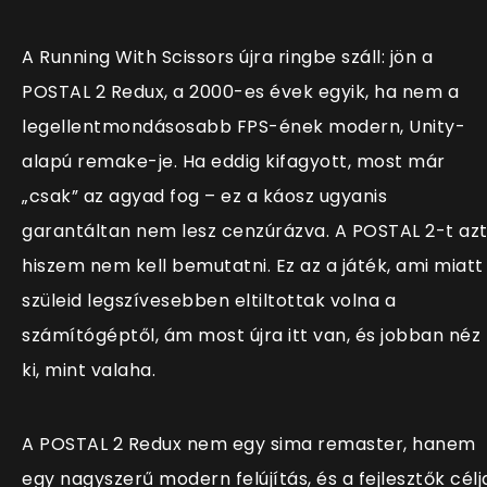
A Running With Scissors újra ringbe száll: jön a
POSTAL 2 Redux, a 2000-es évek egyik, ha nem a
legellentmondásosabb FPS-ének modern, Unity-
alapú remake-je. Ha eddig kifagyott, most már
„csak” az agyad fog – ez a káosz ugyanis
garantáltan nem lesz cenzúrázva. A POSTAL 2-t az
hiszem nem kell bemutatni. Ez az a játék, ami miatt
szüleid legszívesebben eltiltottak volna a
számítógéptől, ám most újra itt van, és jobban néz
ki, mint valaha.
A POSTAL 2 Redux nem egy sima remaster, hanem
egy nagyszerű modern felújítás, és a fejlesztők célj