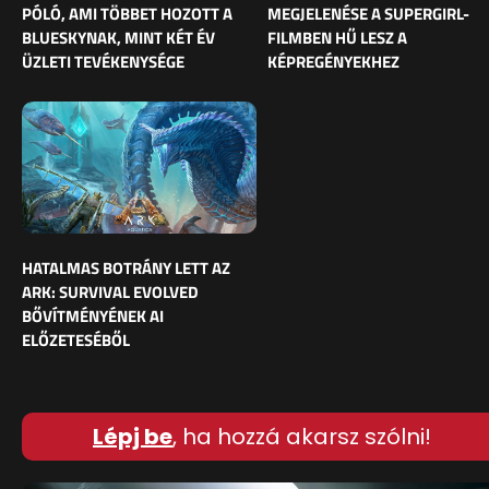
PÓLÓ, AMI TÖBBET HOZOTT A
MEGJELENÉSE A SUPERGIRL-
BLUESKYNAK, MINT KÉT ÉV
FILMBEN HŰ LESZ A
ÜZLETI TEVÉKENYSÉGE
KÉPREGÉNYEKHEZ
HATALMAS BOTRÁNY LETT AZ
ARK: SURVIVAL EVOLVED
BŐVÍTMÉNYÉNEK AI
ELŐZETESÉBŐL
Lépj be
, ha hozzá akarsz szólni!