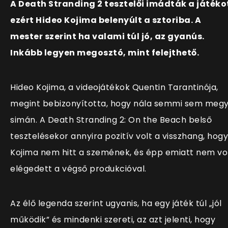
A Death Stranding 2 tesztelői imádták a játéko
ezért Hideo Kojima belenyúlt a sztoriba. A
mester szerint ha valami túl jó, az gyanús.
Inkább legyen megosztó, mint felejthető.
Hideo Kojima, a videojátékok Quentin Tarantinója,
megint bebizonyította, hogy nála semmi sem meg
simán. A Death Stranding 2: On the Beach belső
tesztelésekor annyira pozitív volt a visszhang, hogy
Kojima nem hitt a szemének, és épp emiatt nem vo
elégedett a végső produkcióval.
Az élő legenda szerint ugyanis, ha egy játék túl „jól
működik” és mindenki szereti, az azt jelenti, hogy