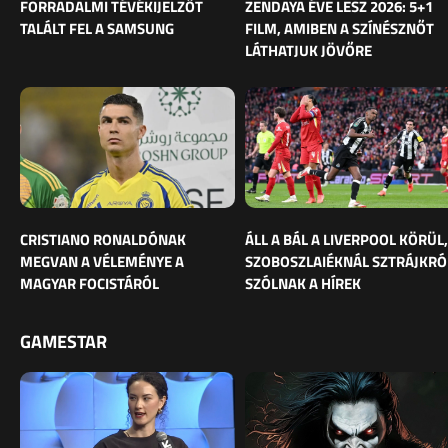
FORRADALMI TÉVÉKIJELZŐT
ZENDAYA ÉVE LESZ 2026: 5+1
TALÁLT FEL A SAMSUNG
FILM, AMIBEN A SZÍNÉSZNŐT
LÁTHATJUK JÖVŐRE
CRISTIANO RONALDÓNAK
ÁLL A BÁL A LIVERPOOL KÖRÜL,
MEGVAN A VÉLEMÉNYE A
SZOBOSZLAIÉKNÁL SZTRÁJKRÓ
MAGYAR FOCISTÁRÓL
SZÓLNAK A HÍREK
GAMESTAR