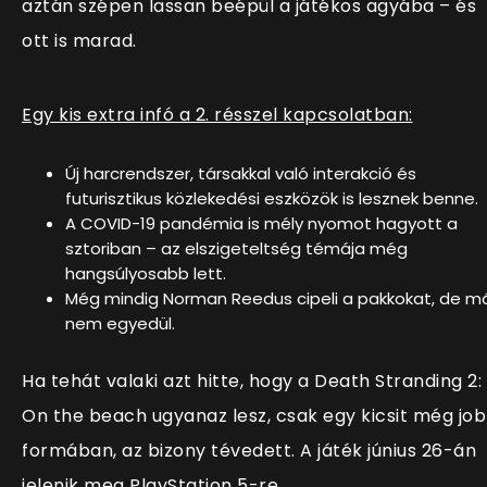
aztán szépen lassan beépül a játékos agyába – és
ott is marad.
Egy kis extra infó a 2. résszel kapcsolatban:
Új harcrendszer, társakkal való interakció és
futurisztikus közlekedési eszközök is lesznek benne.
A COVID-19 pandémia is mély nyomot hagyott a
sztoriban – az elszigeteltség témája még
hangsúlyosabb lett.
Még mindig Norman Reedus cipeli a pakkokat, de m
nem egyedül.
Ha tehát valaki azt hitte, hogy a Death Stranding 2:
On the beach ugyanaz lesz, csak egy kicsit még jo
formában, az bizony tévedett. A játék június 26-án
jelenik meg PlayStation 5-re.