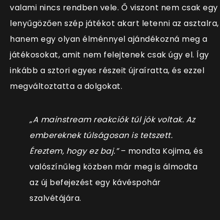
valami nincs rendben vele. Ő viszont nem csak egy
lenyűgözően szép játékot akart letenni az asztalra,
hanem egy olyan élménnyel ajándékozná meg a
játékosokat, amit nem felejtenek csak úgy el. Így
inkább a sztori egyes részeit újraíratta, és ezzel
megváltoztatta a dolgokat.
„A mainstream reakciók túl jók voltak. Az
embereknek túlságosan is tetszett.
Éreztem, hogy ez baj.”
– mondta Kojima, és
valószínűleg közben már meg is álmodta
az új befejezést egy kávéspohár
szalvétájára.