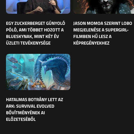
EGY ZUCKERBERGET GÚNYOLÓ
JASON MOMOA SZERINT LOBO
PÓLÓ, AMI TÖBBET HOZOTT A
MEGJELENÉSE A SUPERGIRL-
BLUESKYNAK, MINT KÉT ÉV
FILMBEN HŰ LESZ A
ÜZLETI TEVÉKENYSÉGE
KÉPREGÉNYEKHEZ
HATALMAS BOTRÁNY LETT AZ
ARK: SURVIVAL EVOLVED
BŐVÍTMÉNYÉNEK AI
ELŐZETESÉBŐL