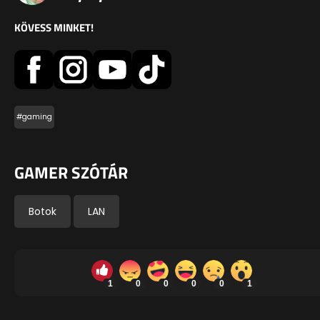
KÖVESS MINKET!
#gaming
GAMER SZÓTÁR
Botok
LAN
1
0
0
0
0
1