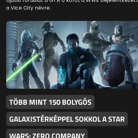
Újabb fordulat a GTA 6 körül, a WWE bejelentkezet
a Vice City névre.
TÖBB MINT 150 BOLYGÓS
GALAXISTÉRKÉPPEL SOKKOL A STAR
WARS: ZERO COMPANY