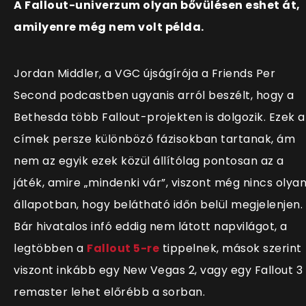
A Fallout-univerzum olyan bővülésen eshet át,
amilyenre még nem volt példa.
Jordan Middler, a VGC újságírója a Friends Per
Second podcastben ugyanis arról beszélt, hogy a
Bethesda több Fallout-projekten is dolgozik. Ezek a
címek persze különböző fázisokban tartanak, ám
nem az egyik ezek közül állítólag pontosan az a
játék, amire „mindenki vár”, viszont még nincs olya
állapotban, hogy belátható időn belül megjelenjen.
Bár hivatalos infó eddig nem látott napvilágot, a
legtöbben a
Fallout 5-re
tippelnek, mások szerint
viszont inkább egy New Vegas 2, vagy egy Fallout 3
remaster lehet előrébb a sorban.