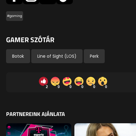
#gaming
GAMER SZÓTÁR
Botok
Line of Sight (LOS)
Perk
2
0
0
0
0
0
PARTNEREINK AJÁNLATA