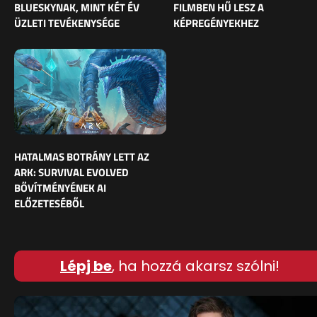
BLUESKYNAK, MINT KÉT ÉV
FILMBEN HŰ LESZ A
ÜZLETI TEVÉKENYSÉGE
KÉPREGÉNYEKHEZ
HATALMAS BOTRÁNY LETT AZ
ARK: SURVIVAL EVOLVED
BŐVÍTMÉNYÉNEK AI
ELŐZETESÉBŐL
Lépj be
, ha hozzá akarsz szólni!