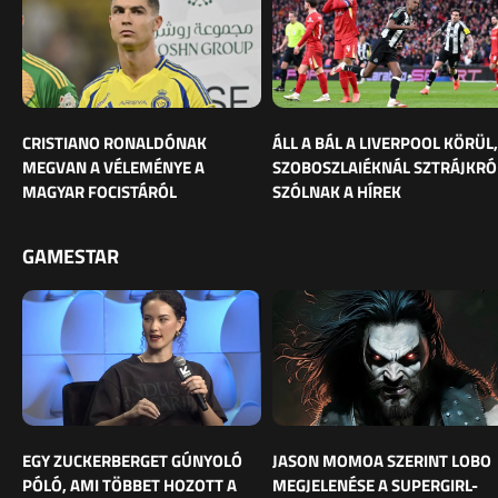
CRISTIANO RONALDÓNAK
ÁLL A BÁL A LIVERPOOL KÖRÜL,
MEGVAN A VÉLEMÉNYE A
SZOBOSZLAIÉKNÁL SZTRÁJKRÓ
MAGYAR FOCISTÁRÓL
SZÓLNAK A HÍREK
GAMESTAR
EGY ZUCKERBERGET GÚNYOLÓ
JASON MOMOA SZERINT LOBO
PÓLÓ, AMI TÖBBET HOZOTT A
MEGJELENÉSE A SUPERGIRL-