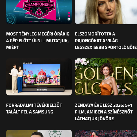
MOST TÉNYLEG MEGÉRI ÓRÁKIG
ELSZOMORÍTOTTA A
A GÉP ELŐTT ÜLNI – MUTATJUK,
RAJONGÓKAT A VILÁG
MIÉRT
LEGSZEXISEBB SPORTOLÓNŐJE
FORRADALMI TÉVÉKIJELZŐT
ZENDAYA ÉVE LESZ 2026: 5+1
TALÁLT FEL A SAMSUNG
FILM, AMIBEN A SZÍNÉSZNŐT
LÁTHATJUK JÖVŐRE