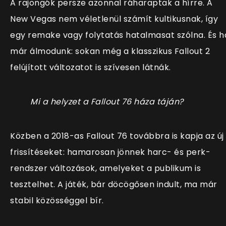
A rajongók persze azonnal ráharaptak a hírre. A
New Vegas nem véletlenül számít kultikusnak, így
egy remake vagy folytatás hatalmasat szólna. És h
már álmodunk: sokan még a klasszikus Fallout 2
felújított változatot is szívesen látnák.
Mi a helyzet a Fallout 76 háza táján?
Közben a 2018-as Fallout 76 továbbra is kapja az új
frissítéseket: hamarosan jönnek harc- és perk-
rendszer változások, amelyeket a publikum is
tesztelhet. A játék, bár döcögősen indult, ma már
stabil közösséggel bír.