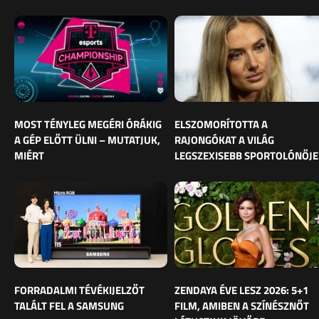
MOST TÉNYLEG MEGÉRI ÓRÁKIG
ELSZOMORÍTOTTA A
A GÉP ELŐTT ÜLNI – MUTATJUK,
RAJONGÓKAT A VILÁG
MIÉRT
LEGSZEXISEBB SPORTOLÓNŐJE
FORRADALMI TÉVÉKIJELZŐT
ZENDAYA ÉVE LESZ 2026: 5+1
TALÁLT FEL A SAMSUNG
FILM, AMIBEN A SZÍNÉSZNŐT