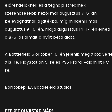
előrendelőknek és a tegnapi streamek
szerencsésebb nézői már augusztus 7-8-án
belevághatnak a játékba, míg mindenki más
augusztus 9-10-én, majjd augusztus 14-17-én élheti 
a BF6-os álmait a nyílt béta alatt.
A Battlefield 6 október 10-én jelenik meg Xbox Seri
X|S-re, PlayStation 5-re és PS5 Próra, valamint PC-
re.
Borítókép: EA Battlefield Studios
EZEKET OLVASTAD MÁR?