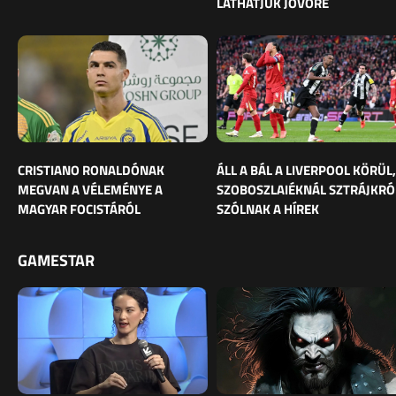
LÁTHATJUK JÖVŐRE
CRISTIANO RONALDÓNAK
ÁLL A BÁL A LIVERPOOL KÖRÜL,
MEGVAN A VÉLEMÉNYE A
SZOBOSZLAIÉKNÁL SZTRÁJKRÓ
MAGYAR FOCISTÁRÓL
SZÓLNAK A HÍREK
GAMESTAR