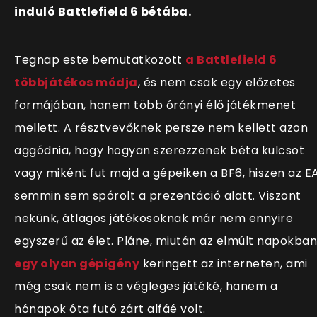
induló Battlefield 6 bétába.
Tegnap este bemutatkozott
a Battlefield 6
többjátékos módja
, és nem csak egy előzetes
formájában, hanem több órányi élő játékmenet
mellett. A résztvevőknek persze nem kellett azon
aggódnia, hogy hogyan szerezzenek béta kulcsot
vagy miként fut majd a gépeiken a BF6, hiszen az E
semmin sem spórolt a prezentáció alatt. Viszont
nekünk, átlagos játékosoknak már nem ennyire
egyszerű az élet. Pláne, miután az elmúlt napokban
egy olyan gépigény
keringett az interneten, ami
még csak nem is a végleges játéké, hanem a
hónapok óta futó zárt alfáé volt.