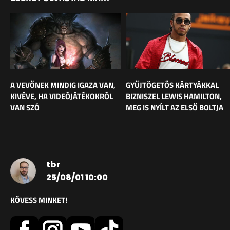
A VEVŐNEK MINDIG IGAZA VAN,
GYŰJTÖGETŐS KÁRTYÁKKAL
KIVÉVE, HA VIDEÓJÁTÉKOKRÓL
BIZNISZEL LEWIS HAMILTON,
VAN SZÓ
MEG IS NYÍLT AZ ELSŐ BOLTJA
tbr
25/08/01 10:00
KÖVESS MINKET!