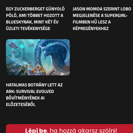
EGY ZUCKERBERGET GÚNYOLÓ
JASON MOMOA SZERINT LOBO
PÓLÓ, AMI TÖBBET HOZOTT A
MEGJELENÉSE A SUPERGIRL-
BLUESKYNAK, MINT KÉT ÉV
FILMBEN HŰ LESZ A
ÜZLETI TEVÉKENYSÉGE
KÉPREGÉNYEKHEZ
HATALMAS BOTRÁNY LETT AZ
ARK: SURVIVAL EVOLVED
BŐVÍTMÉNYÉNEK AI
ELŐZETESÉBŐL
Lépj be
, ha hozzá akarsz szólni!