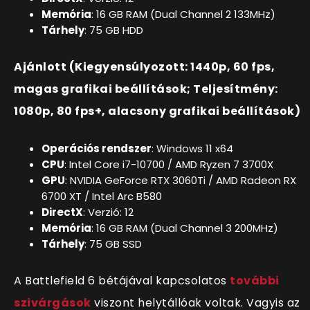
Memória
: 16 GB RAM (Dual Channel 2 133MHz)
Tárhely
: 75 GB HDD
Ajánlott (Kiegyensúlyozott: 1440p, 60 fps,
magas grafikai beállítások; Teljesítmény:
1080p, 80 fps+, alacsony grafikai beállítások)
Operációs rendszer
: Windows 11 x64
CPU
: Intel Core i7-10700 / AMD Ryzen 7 3700X
GPU
: NVIDIA GeForce RTX 3060Ti / AMD Radeon RX
6700 XT / Intel Arc B580
DirectX
: Verzió: 12
Memória
: 16 GB RAM (Dual Channel 3 200MHz)
Tárhely
: 75 GB SSD
A Battlefield 6 bétájával kapcsolatos
további
szivárgások
viszont helytállóak voltak. Vagyis az