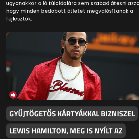
ugyanakkor a ló túloldalára sem szabad átesni azza
hogy minden bedobott ötletet megvalósítanak a
fejlesztők.
GYŰJTÖGETŐS KÁRTYÁKKAL BIZNISZEL
LEWIS HAMILTON, MEG IS NYÍLT AZ