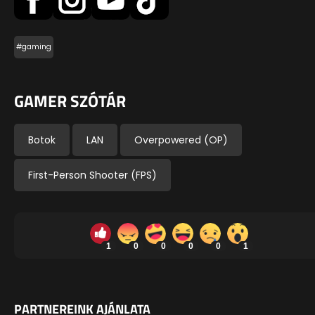
#gaming
GAMER SZÓTÁR
Botok
LAN
Overpowered (OP)
First-Person Shooter (FPS)
1
0
0
0
0
1
PARTNEREINK AJÁNLATA