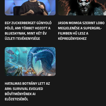
EGY ZUCKERBERGET GÚNYOLÓ
JASON MOMOA SZERINT LOBO
PÓLÓ, AMI TÖBBET HOZOTT A
MEGJELENÉSE A SUPERGIRL-
BLUESKYNAK, MINT KÉT ÉV
FILMBEN HŰ LESZ A
ÜZLETI TEVÉKENYSÉGE
KÉPREGÉNYEKHEZ
HATALMAS BOTRÁNY LETT AZ
ARK: SURVIVAL EVOLVED
BŐVÍTMÉNYÉNEK AI
ELŐZETESÉBŐL