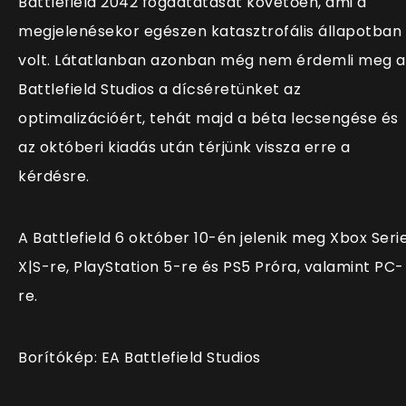
Battlefield 2042 fogadtatását követően, ami a
megjelenésekor egészen katasztrofális állapotban
volt. Látatlanban azonban még nem érdemli meg a
Battlefield Studios a dícséretünket az
optimalizációért, tehát majd a béta lecsengése és
az októberi kiadás után térjünk vissza erre a
kérdésre.
A Battlefield 6 október 10-én jelenik meg Xbox Seri
X|S-re, PlayStation 5-re és PS5 Próra, valamint PC-
re.
Borítókép: EA Battlefield Studios