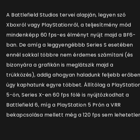
A Battlefield Studios tervei alapján, legyen szó
Xboxról vagy PlayStationről, a teljesítmény mód
mindenképp 60 fps-es élményt nyújt majd a BF6-
ban. De amíg a leggyengébbb Series S esetében
ennél sokkal többre nem érdemes számítani (és
bizonyára a grafikán is meglátszik majd a
trükközés), addig ahogyan haladunk feljebb erőben
úgy kaphatunk egyre többet. Állítólag a PlayStatio
5-ön, Series X-en 60 fps fölé is nyújtózkodhat a
Battlefield 6, míg a PlayStation 5 Prón a VRR
bekapcsolása mellett még a 120 fps sem lehetetlen