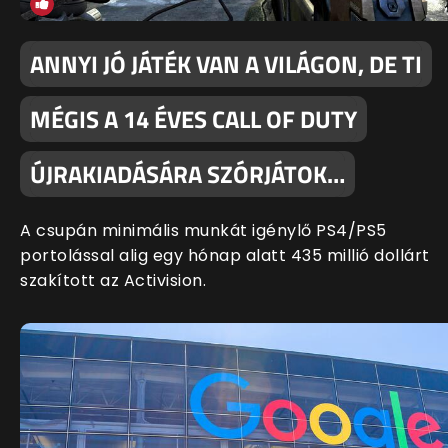
ANNYI JÓ JÁTÉK VAN A VILÁGON, DE TI
MÉGIS A 14 ÉVES CALL OF DUTY
ÚJRAKIADÁSÁRA SZÓRJÁTOK…
A csupán minimális munkát igénylő PS4/PS5
portolással alig egy hónap alatt 435 millió dollárt
szakított az Activision.