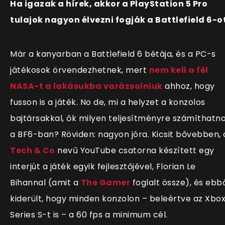
Ha igazak a hírek, akkor a PlayStation 5 Pro
tulajok nagyon élvezni fogják a Battlefield 6-ot
Már a kanyarban a Battlefield 6 bétája, és a PC-s
játékosok örvendezhetnek, mert
nem kell a fél
NASA-t a lakásukba varázsolniuk
ahhoz, hogy
fusson is a játék. No de, mi a helyzet a konzolos
bajtársakkal, ők milyen teljesítményre számíthatn
a BF6-ban? Röviden: nagyon jóra. Kicsit bővebben, 
Tech & Co
nevű YouTube csatorna készített egy
interjút a játék egyik fejlesztőjével, Florian Le
Bihannal (amit a
The Gamer
foglalt össze), és ebb
kiderült, hogy minden konzolon – beleértve az Xbo
Series S-t is – a 60 fps a minimum cél.