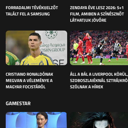
FORRADALMI TÉVÉKIJELZŐT
ZENDAYA ÉVE LESZ 2026: 5+1
TALÁLT FEL A SAMSUNG
FILM, AMIBEN A SZÍNÉSZNŐT
LÁTHATJUK JÖVŐRE
CRISTIANO RONALDÓNAK
ÁLL A BÁL A LIVERPOOL KÖRÜL,
MEGVAN A VÉLEMÉNYE A
SZOBOSZLAIÉKNÁL SZTRÁJKRÓ
MAGYAR FOCISTÁRÓL
SZÓLNAK A HÍREK
GAMESTAR