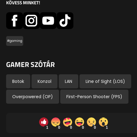
KÖVESS MINKET!
#gaming
GAMER SZÓTÁR
Botok
Konzol
LAN
Line of Sight (LOS)
Overpowered (OP)
First-Person Shooter (FPS)
1
0
0
0
0
1