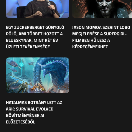
EGY ZUCKERBERGET GÚNYOLÓ
JASON MOMOA SZERINT LOBO
PÓLÓ, AMI TÖBBET HOZOTT A
MEGJELENÉSE A SUPERGIRL-
BLUESKYNAK, MINT KÉT ÉV
FILMBEN HŰ LESZ A
ÜZLETI TEVÉKENYSÉGE
KÉPREGÉNYEKHEZ
HATALMAS BOTRÁNY LETT AZ
ARK: SURVIVAL EVOLVED
BŐVÍTMÉNYÉNEK AI
ELŐZETESÉBŐL