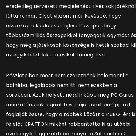
eredetileg tervezett megjelenést. Ilyet sok játéknál
láttunk már. Olyat viszont már kevésbé, hogy
összekap a kiadó és a fejlesztőcsapat, hogy
többszázmilliós összegekkel fenyegetik egymást és
hogy még a játékosok közössége is ketté szakad, ki
az egyik felet, kik a másikat támogatva.
Részleteiben most nem szeretnénk belemenni a
balhéba, legalábbis nem itt, nem ezekben a
sorokban. Azok helyett nézd inkább meg PC Gurus
munkatársaink legújabb videóját, amiben épp azt
foglalják össze, hogy a többek között a PUBG-ért is
felelős KRAFTON miként robbantotta ki az utóbbi
évek egyik leggázabb botrányát a Subnautica 2