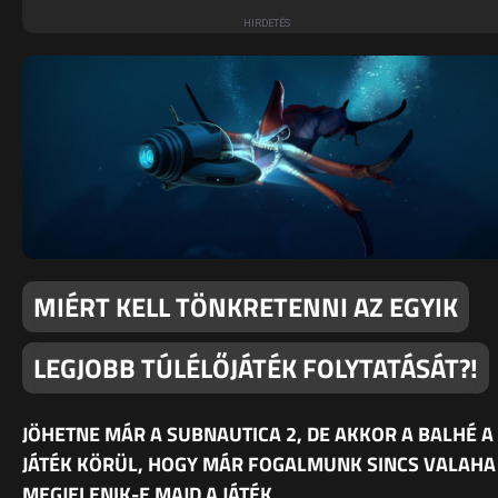
MIÉRT KELL TÖNKRETENNI AZ EGYIK
LEGJOBB TÚLÉLŐJÁTÉK FOLYTATÁSÁT?!
JÖHETNE MÁR A SUBNAUTICA 2, DE AKKOR A BALHÉ A
JÁTÉK KÖRÜL, HOGY MÁR FOGALMUNK SINCS VALAHA
MEGJELENIK-E MAJD A JÁTÉK.