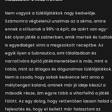
Nem vagyok a túlélőjátékok nagy kedvelője.
Számomra végtelenül unalmas az a séma, amire
ennek a stílusnak a 99%-a épít, de azért van egy-
két olyan játék a zsánerben, amik mertek és tudta
is egyediséget vinni a megszokott receptbe. Az
egyik ilyen a Subnautica, ami tálalásában és
narratívára építő játékmenetében is más, mint a
többi, mint az átlagos és dögunalmas túlélőjátékok.
Nem is csoda, hogy sokak kedvence lett anno a
mélytengeri kaland, aminek már jó ideje készül a
második része, ám egyre több a viharfelhő a játék
fölött. Az egy dolog, hogy rettentően lassan halad 
fejlesztés és, hogy el kellett már halasztani az