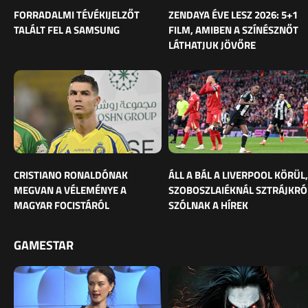
FORRADALMI TÉVÉKIJELZŐT
ZENDAYA ÉVE LESZ 2026: 5+1
TALÁLT FEL A SAMSUNG
FILM, AMIBEN A SZÍNÉSZNŐT
LÁTHATJUK JÖVŐRE
CRISTIANO RONALDÓNAK
ÁLL A BÁL A LIVERPOOL KÖRÜL,
MEGVAN A VÉLEMÉNYE A
SZOBOSZLAIÉKNÁL SZTRÁJKRÓ
MAGYAR FOCISTÁRÓL
SZÓLNAK A HÍREK
GAMESTAR