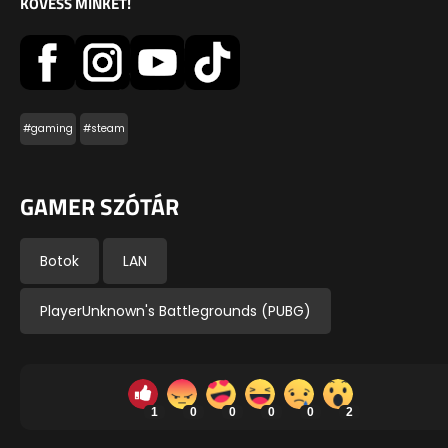
KÖVESS MINKET!
#gaming
#steam
GAMER SZÓTÁR
Botok
LAN
PlayerUnknown's Battlegrounds (PUBG)
1
0
0
0
0
2