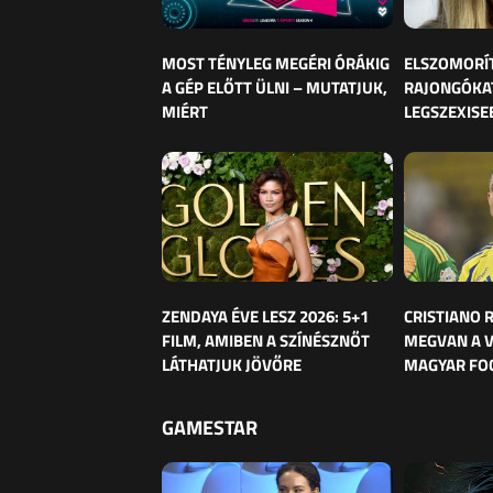
MOST TÉNYLEG MEGÉRI ÓRÁKIG
ELSZOMORÍ
A GÉP ELŐTT ÜLNI – MUTATJUK,
RAJONGÓKAT
MIÉRT
LEGSZEXISE
ZENDAYA ÉVE LESZ 2026: 5+1
CRISTIANO
FILM, AMIBEN A SZÍNÉSZNŐT
MEGVAN A 
LÁTHATJUK JÖVŐRE
MAGYAR FO
GAMESTAR