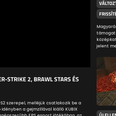
VÁLTOZ
FRISSÍT
Magyaráz
támogatá
középkat
jelent m
R-STRIKE 2, BRAWL STARS ÉS
CS2 szerepel, melléjük csatlakozik be a
 idényben a gejmzillával kiálló KUBIX
ÚJ ELLE
gnépszerűbb FPS esport játékában, az