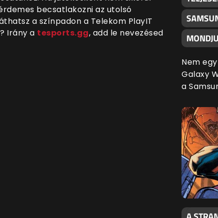
 érdemes becsatlakozni az utolsó
SAMSUN
 láthatsz a színpadon a Telekom PlayIT
z? Irány a
tesports.gg
, add le nevezésed
MONDJU
Nem egy 
Galaxy Wa
a Samsu
A STRAN