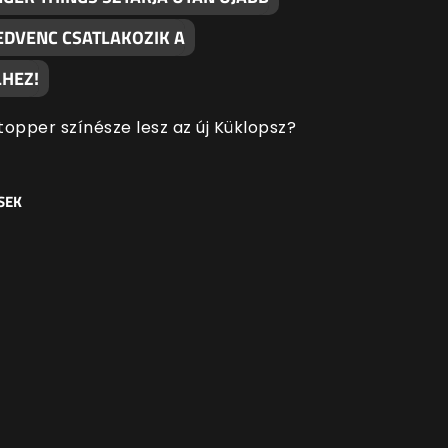
EDVENC CSATLAKOZIK A
HEZ!
topper színésze lesz az új Küklopsz?
SEK