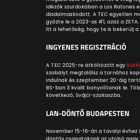
Idézők szurdokában a Los Ratones e
diadalmaskodott. A TEC egyetlen mo
győzte le a 2023-as #1, azaz a ZETA
itt a lehetőség, hogy te is bekerül
INGYENES REGISZTRÁCIÓ
A TEC 2025-re átköltözött egy
külö
szabályt megtalálsz a tornához kap
indulnak és szeptember 20-áig tart
BS-ban 3 kvalit bonyolítanak le. Töb
következő, Svájci-szakaszba.
LAN-DÖNTŐ BUDAPESTEN
November 15-16-án a tavalyi évhez 
döntős csapatoknak az utolsó nagy 