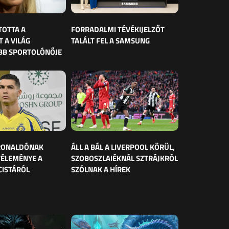
TOTTA A
FORRADALMI TÉVÉKIJELZŐT
 A VILÁG
TALÁLT FEL A SAMSUNG
BB SPORTOLÓNŐJE
 RONALDÓNAK
ÁLL A BÁL A LIVERPOOL KÖRÜL,
VÉLEMÉNYE A
SZOBOSZLAIÉKNÁL SZTRÁJKRÓL
CISTÁRÓL
SZÓLNAK A HÍREK