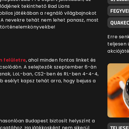
lődjének tekinthető Bad Lions
FEGYVE
bilos játékában a regnáló világbajnokot
. A nevekre tehát nem lehet panasz, most
QUAKEC
j a történelemkönyvekbe!
Erre sen
teljesen 
akciójáté
n felületre
, ahol minden fontos linket és
csolódón. A selejtezők szeptember 6-án
anak, LoL-ban, CS2-ben és RL-ben 4-4-4,
b esélyt kapsz tehát arra, hogy bejuss a
hasonlóan Budapest biztosít helyszínt a
TELJES
csatához. Ha játékosként nem sikerül