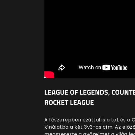
LEAGUE OF LEGENDS, COUNTE
ROCKET LEAGUE
A főszerepben ezúttal is a LoL és a 
kínálatba a két 3v3-as cím. Az előző
megszerezte a győzelmet a világ le