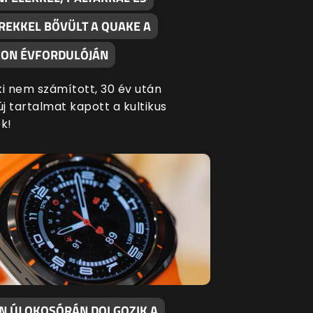
REKKEL BŐVÜLT A QUAKE A
ON ÉVFORDULÓJÁN
ki nem számított, 30 év után
új tartalmat kapott a kultikus
k!
EN ÚJ OKOSÓRÁN DOLGOZIK A