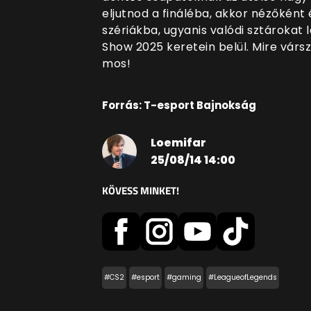
eljutnod a fináléba, akkor nézőként
szériákba, ugyanis valódi sztárokat
Show 2025 keretein belül. Mire várs
mos!
Forrás: T-esport Bajnokság
Loemifar
25/08/14 14:00
KÖVESS MINKET!
#CS2
#esport
#gaming
#LeagueofLegends