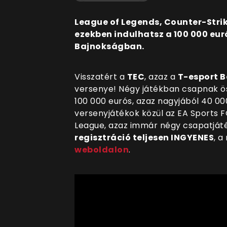
League of Legends, Counter-Strik
ezekben indulhatsz a 100 000 eur
Bajnokságban.
Visszatért a
TEC
, azaz a
T-esport 
versenye! Négy játékban csapnak ö
100 000 eurós, azaz nagyjából 40 000
versenyjátékok közül az EA Sports FC
League, azaz immár négy csapatjáté
regisztráció teljesen INGYENES
, a
weboldalon
.