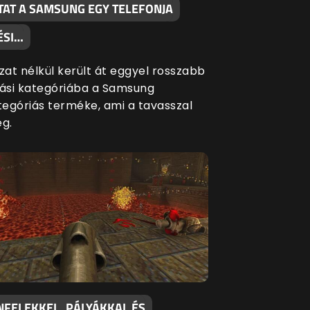
TAT A SAMSUNG EGY TELEFONJA
ÉSI…
at nélkül került át eggyel rosszabb
si kategóriába a Samsung
egóriás terméke, ami a tavasszal
eg.
NFELEKKEL, PÁLYÁKKAL ÉS