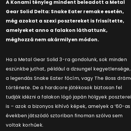
A Konami tényleg mindent beleadott a Metal
Gear Solid Delta: Snake Eater remake esetén,
még azokat a szexi posztereket is frissítette,
amelyeket anno a falakon láthattunk,
méghozzá nem akármilyen módon.
Ha a Metal Gear Solid 3-ra gondolunk, sok minden
eszünkbe juthat, például a dzsungel kegyetlensége,
a legendás Snake Eater főcím, vagy The Boss drám
története. De a hardcore játékosok biztosan fel
tudják idézni a falakon lógó japán hölgyek posztere
is – azok a bizonyos kihívó képek, amelyek a ’60-as
években játszódó sztoriban finoman szólva sem
voltak korhűek.