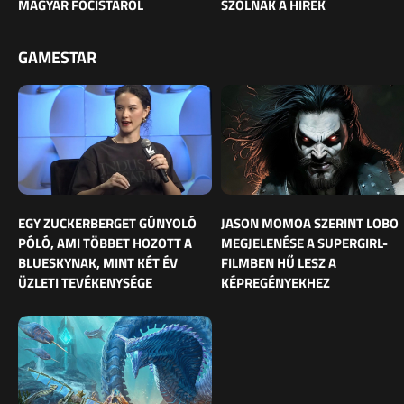
MAGYAR FOCISTÁRÓL
SZÓLNAK A HÍREK
GAMESTAR
EGY ZUCKERBERGET GÚNYOLÓ
JASON MOMOA SZERINT LOBO
PÓLÓ, AMI TÖBBET HOZOTT A
MEGJELENÉSE A SUPERGIRL-
BLUESKYNAK, MINT KÉT ÉV
FILMBEN HŰ LESZ A
ÜZLETI TEVÉKENYSÉGE
KÉPREGÉNYEKHEZ