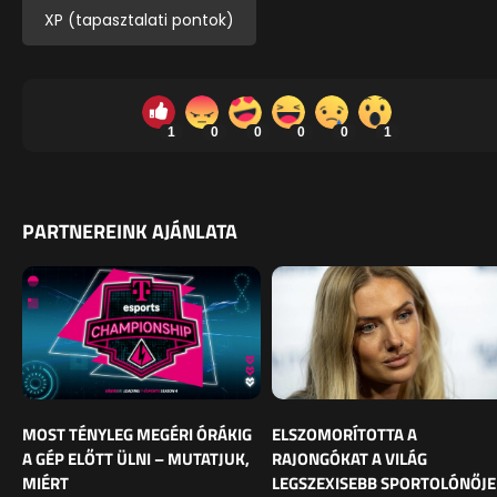
XP (tapasztalati pontok)
1
0
0
0
0
1
PARTNEREINK AJÁNLATA
MOST TÉNYLEG MEGÉRI ÓRÁKIG
ELSZOMORÍTOTTA A
A GÉP ELŐTT ÜLNI – MUTATJUK,
RAJONGÓKAT A VILÁG
MIÉRT
LEGSZEXISEBB SPORTOLÓNŐJE