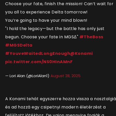
Choose your fate, finish the mission! Can’t wait for
you all to experience Delta tomorrow!
You’re going to have your mind blown!
"I hold the legacy—but the battle has only just
begun. Choose your fate in MGSΔ"
#TheBoss
#MGSDelta
#YouveWaitedLongEnough
@Konami
pic.twitter.com/NS0HInAMnF
— Lori Alan (@LoriAlan1)
August 28, 2025
A Konami tehát egyszerre hozza vissza a nosztalgiá
és ad hozzá egy csipetnyi modern életérzést a
felújított játékhoz. De vajon mennyire fogják a