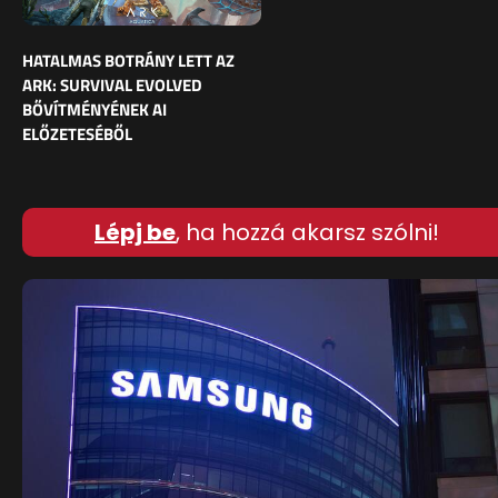
HATALMAS BOTRÁNY LETT AZ
ARK: SURVIVAL EVOLVED
BŐVÍTMÉNYÉNEK AI
ELŐZETESÉBŐL
Lépj be
, ha hozzá akarsz szólni!