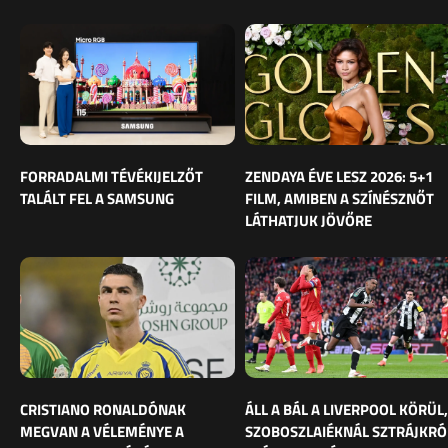
FORRADALMI TÉVÉKIJELZŐT
ZENDAYA ÉVE LESZ 2026: 5+1
TALÁLT FEL A SAMSUNG
FILM, AMIBEN A SZÍNÉSZNŐT
LÁTHATJUK JÖVŐRE
CRISTIANO RONALDÓNAK
ÁLL A BÁL A LIVERPOOL KÖRÜL,
MEGVAN A VÉLEMÉNYE A
SZOBOSZLAIÉKNÁL SZTRÁJKRÓ