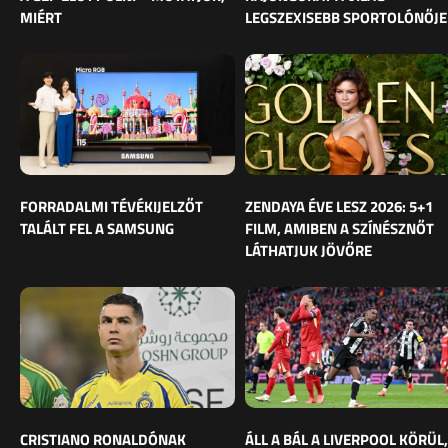
MIÉRT
LEGSZEXISEBB SPORTOLÓNŐJE
FORRADALMI TÉVÉKIJELZŐT
ZENDAYA ÉVE LESZ 2026: 5+1
TALÁLT FEL A SAMSUNG
FILM, AMIBEN A SZÍNÉSZNŐT
LÁTHATJUK JÖVŐRE
CRISTIANO RONALDÓNAK
ÁLL A BÁL A LIVERPOOL KÖRÜL,