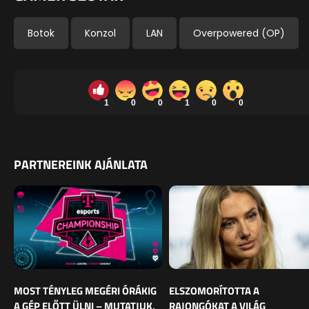
Botok
Konzol
LAN
Overpowered (OP)
1
0
0
1
0
0
PARTNEREINK AJÁNLATA
MOST TÉNYLEG MEGÉRI ÓRÁKIG
ELSZOMORÍTOTTA A
A GÉP ELŐTT ÜLNI – MUTATJUK,
RAJONGÓKAT A VILÁG