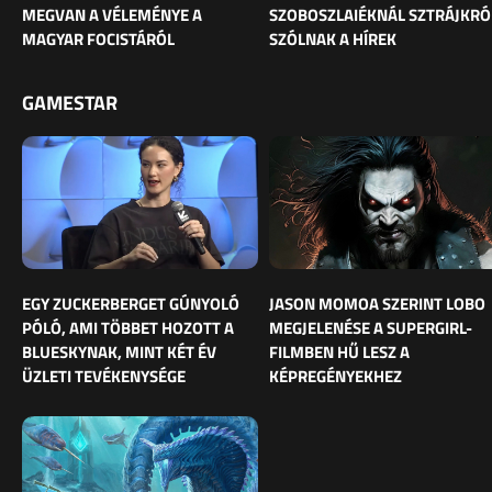
MEGVAN A VÉLEMÉNYE A
SZOBOSZLAIÉKNÁL SZTRÁJKRÓ
MAGYAR FOCISTÁRÓL
SZÓLNAK A HÍREK
GAMESTAR
EGY ZUCKERBERGET GÚNYOLÓ
JASON MOMOA SZERINT LOBO
PÓLÓ, AMI TÖBBET HOZOTT A
MEGJELENÉSE A SUPERGIRL-
BLUESKYNAK, MINT KÉT ÉV
FILMBEN HŰ LESZ A
ÜZLETI TEVÉKENYSÉGE
KÉPREGÉNYEKHEZ