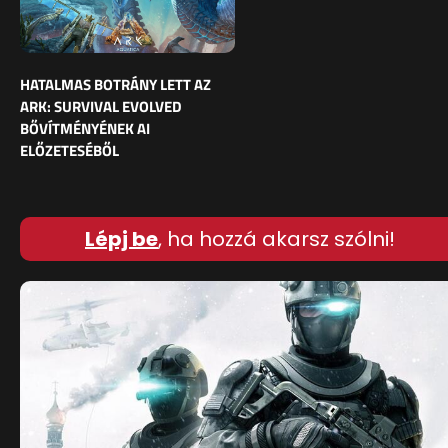
HATALMAS BOTRÁNY LETT AZ
ARK: SURVIVAL EVOLVED
BŐVÍTMÉNYÉNEK AI
ELŐZETESÉBŐL
Lépj be
, ha hozzá akarsz szólni!