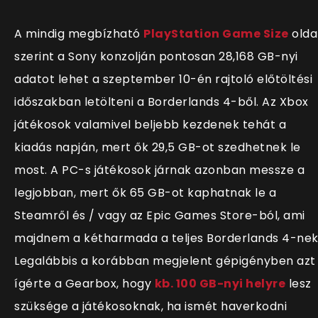
A mindig megbízható
PlayStation Game Size
olda
szerint a Sony konzolján pontosan 28,168 GB-nyi
adatot lehet a szeptember 10-én rajtoló előtöltési
időszakban letölteni a Borderlands 4-ből. Az Xbox
játékosok valamivel beljebb kezdenek tehát a
kiadás napján, mert ők 29,5 GB-ot szedhetnek le
most. A PC-s játékosok járnak azonban messze a
legjobban, mert ők 65 GB-ot kaphatnak le a
Steamről és / vagy az Epic Games Store-ból, ami
majdnem a kétharmada a teljes Borderlands 4-nek
Legalábbis a korábban megjelent gépigényben azt
ígérte a Gearbox, hogy
kb. 100 GB-nyi helyre
lesz
szüksége a játékosoknak, ha ismét haverkodni