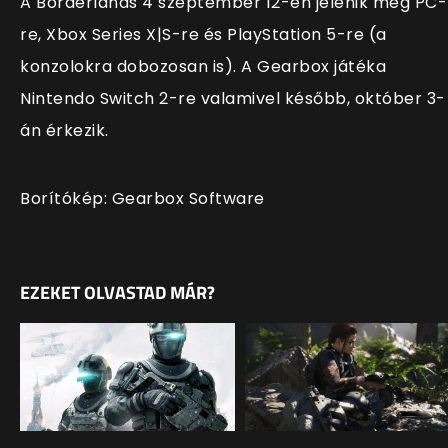
A Borderlands 4 szeptember 12-én jelenik meg PC-
re, Xbox Series X|S-re és PlayStation 5-re (a
konzolokra dobozosan is). A Gearbox játéka
Nintendo Switch 2-re valamivel később, október 3-
án érkezik.
Borítókép: Gearbox Software
EZEKET OLVASTAD MÁR?