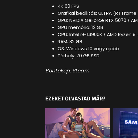
4K 60 FPS
Grafikai beállítás: ULTRA (RT Fram
GPU: NVIDIA GeForce RTX 5070 / AM
GPU memória: 12 GB
CPU: Intel i9-14900K / AMD Ryzen 9
RAM: 32 GB
OS: Windows 10 vagy újabb
Tárhely: 70 GB SSD
Borítókép: Steam
EZEKET OLVASTAD MÁR?