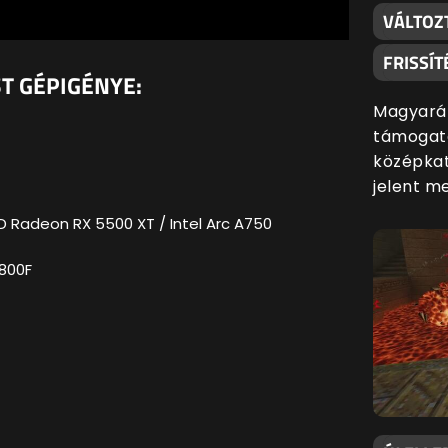
VÁLTOZ
FRISSÍT
ST GÉPIGÉNYE:
Magyaráz
támogatá
középkat
jelent m
D Radeon RX 5500 XT / Intel Arc A750
5800F