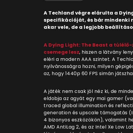
A Techland végre elárulta a Dying
specifikációját, és bár mindenki
akar vele, de a legjobb beállítás
A Dying Light: The Beast a túlélő
csemege lesz
, hiszen a látvány le
eléri a modern AAA szintet. A Techl
nyilvánosságra hozni, milyen gépigé
az, hogy 1440p 60 FPS simán játszha
A játék nem csak jól néz ki, de min
eldobja az agyát egy mai gamer (va
traced global illumination és reflec
generation és upscale támogatás (In
4 bizonyos eszközökön), valamint he
AMD AntiLag 2, és az Intel Xe Low La