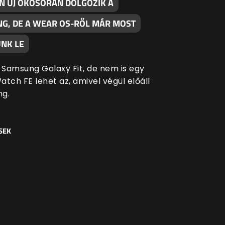
EN ÚJ OKOSÓRÁN DOLGOZIK A
G, DE A WEAR OS-RŐL MÁR MOST
NK LE
Samsung Galaxy Fit, de nem is egy
tch FE lehet az, amivel végül előáll
ng.
SEK