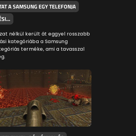
TAT A SAMSUNG EGY TELEFONJA
ÉSI…
at nélkül került át eggyel rosszabb
si kategóriába a Samsung
egóriás terméke, ami a tavasszal
eg.