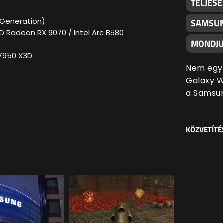
TELJES
e Generation)
SAMSUN
D Radeon RX 9070 / Intel Arc B580
MONDJU
 7950 X3D
Nem egy 
Galaxy Wa
a Samsu
KÖZVETÍTÉ