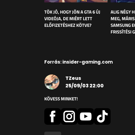
TÖK JÓ, HOGY JÖN A GTA 6 ÚJ
ALIG NÉGY 
VIDEÓJA, DE MIÉRT LETT
MEG, MÁRIS
ELŐFIZETÉSHEZ KÖTVE?
SAMSUNG E
FRISSÍTÉSI
Forrás: insider-gaming.com
TZeus
25/09/03 22:00
KÖVESS MINKET!