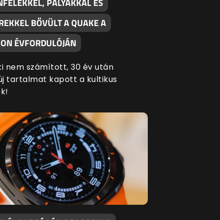
NFELEKKEL, PÁLYÁKKAL ÉS
REKKEL BŐVÜLT A QUAKE A
ON ÉVFORDULÓJÁN
ki nem számított, 30 év után
új tartalmat kapott a kultikus
k!