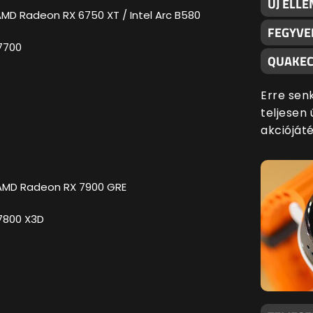
ÚJ ELLE
AMD Radeon RX 6750 XT / Intel Arc B580
FEGYVE
 7700
QUAKEC
Erre sen
teljesen 
akciójáté
 AMD Radeon RX 7900 GRE
 7800 X3D