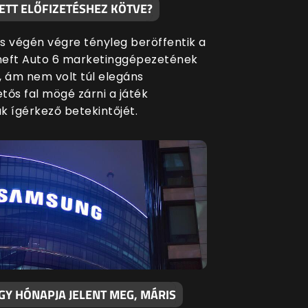
ETT ELŐFIZETÉSHEZ KÖTVE?
s végén végre tényleg beröffentik a
eft Auto 6 marketinggépezetének
, ám nem volt túl elegáns
etős fal mögé zárni a játék
k ígérkező betekintőjét.
GY HÓNAPJA JELENT MEG, MÁRIS