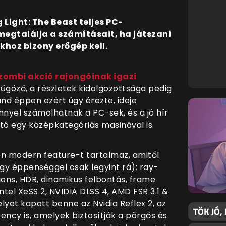
 Light: The Beast teljes PC-
 megtalálja a számításait, ha játszani
okhoz bizony erőgép kell.
-zombi akció rajongóinak igazi
nyűgöző, a részletek kidolgozottsága pedig
and éppen ezért úgy érezte, ideje
nnyel számolhatnak a PC-sek, és a jó hír
tó egy középkategóriás masinával is.
den modern feature-t tartalmaz, amitől
gy éppenséggel csak legyint rá): ray-
tions, HDR, dinamikus felbontás, frame
tel XeSS 2, NVIDIA DLSS 4, AMD FSR 3.1 &
lyet kapott benne az Nvidia Reflex 2, az
TÖK JÓ,
tency is, amelyek biztosítják a pörgős és