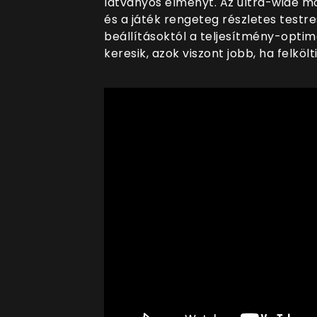
látványos élményt. Az ultra-wide m
és a játék rengeteg részletes testre
beállításoktól a teljesítmény-optima
keresik, azok viszont jobb, ha felkölt