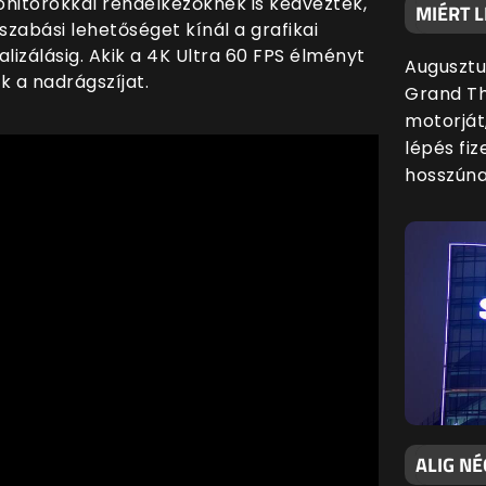
onitorokkal rendelkezőknek is kedveztek,
MIÉRT L
szabási lehetőséget kínál a grafikai
lizálásig. Akik a 4K Ultra 60 FPS élményt
Augusztu
ik a nadrágszíjat.
Grand Th
motorját
lépés fiz
hosszúna
ALIG NÉ