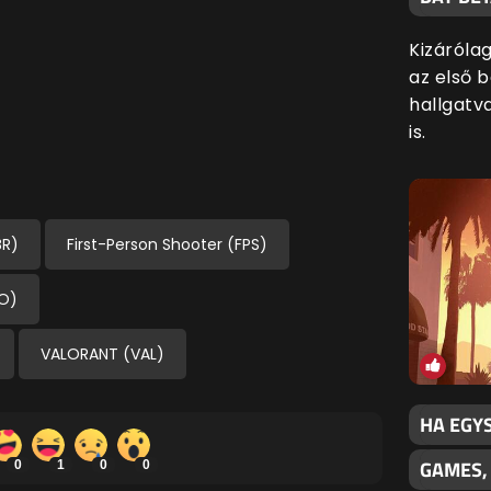
Kizáróla
az első 
hallgatv
is.
BR)
First-Person Shooter (FPS)
MO)
VALORANT (VAL)
HA EGY
GAMES,
0
1
0
0