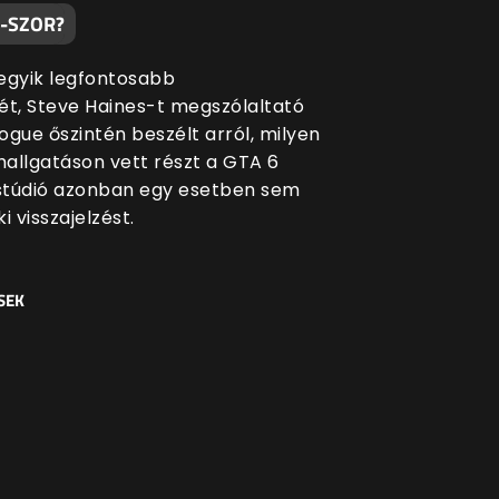
0-SZOR?
egyik legfontosabb
ét, Steve Haines-t megszólaltató
ogue őszintén beszélt arról, milyen
allgatáson vett részt a GTA 6
 stúdió azonban egy esetben sem
i visszajelzést.
SEK