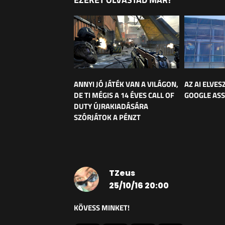
ANNYI JÓ JÁTÉK VAN A VILÁGON,
AZ AI ELVES
DE TI MÉGIS A 14 ÉVES CALL OF
GOOGLE ASS
DUTY ÚJRAKIADÁSÁRA
SZÓRJÁTOK A PÉNZT
TZeus
25/10/16 20:00
KÖVESS MINKET!