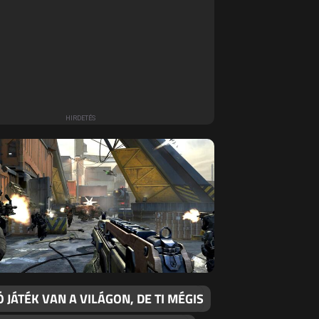
Ó JÁTÉK VAN A VILÁGON, DE TI MÉGIS