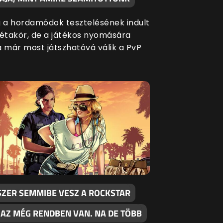
g a hordamódok tesztelésének indult
bétakör, de a játékos nyomására
a már most játszhatóvá válik a PvP
SZER SEMMIBE VESZ A ROCKSTAR
 AZ MÉG RENDBEN VAN. NA DE TÖBB