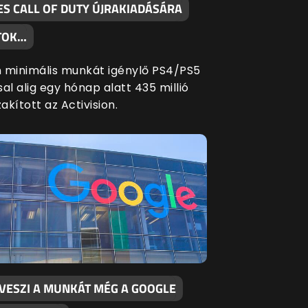
ES CALL OF DUTY ÚJRAKIADÁSÁRA
TOK…
 minimális munkát igénylő PS4/PS5
al alig egy hónap alatt 435 millió
zakított az Activision.
LVESZI A MUNKÁT MÉG A GOOGLE