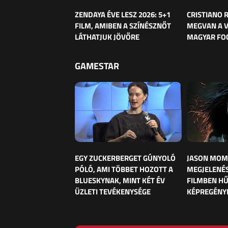
ZENDAYA ÉVE LESZ 2026: 5+1
CRISTIANO
FILM, AMIBEN A SZÍNÉSZNŐT
MEGVAN A 
LÁTHATJUK JÖVŐRE
MAGYAR FO
GAMESTAR
EGY ZUCKERBERGET GÚNYOLÓ
JASON MOM
PÓLÓ, AMI TÖBBET HOZOTT A
MEGJELENÉS
BLUESKYNAK, MINT KÉT ÉV
FILMBEN HŰ
ÜZLETI TEVÉKENYSÉGE
KÉPREGÉNY