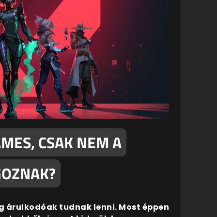
AMES, CSAK NEM A
GOZNAK?
ég árulkodóak tudnak lenni. Most éppen