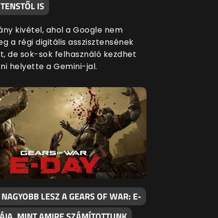
TENSTŐL IS
ány kivétel, ahol a Google nem
g a régi digitális asszisztensének
át, de sok-sok felhasználó kezdhet
i helyette a Gemini-jal.
 NAGYOBB LESZ A GEARS OF WAR: E-
TÁJA, MINT AMIRE SZÁMÍTOTTUNK