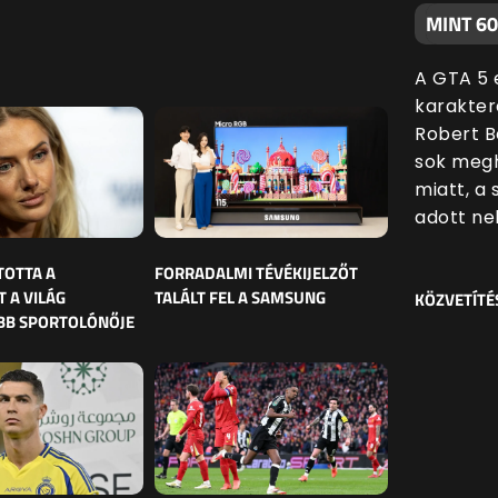
MINT 6
A GTA 5 
karakter
Robert B
sok megh
miatt, a
adott nek
TOTTA A
FORRADALMI TÉVÉKIJELZŐT
 A VILÁG
TALÁLT FEL A SAMSUNG
KÖZVETÍTÉ
BB SPORTOLÓNŐJE