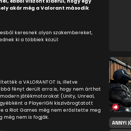
nel, ebből viszont kiderül, hogy egy
amely akár még a Valorant második
elesből keresnek olyan szakembereket,
dnek ki a többiek közül:
tették a VALORANTOT is, illetve
ábbá fényt derült arra is, hogy nem árthat
 modern játékmotorokat (Unity, Unreal,
 egyébként a PlayerIGN kiszivárogtatott
l, de a Riot Games még nem erősítette meg
ig még nem is fogják.
ANNYI J