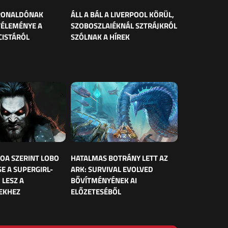
 RONALDÓNAK
ÁLL A BÁL A LIVERPOOL KÖRÜL,
VÉLEMÉNYE A
SZOBOSZLAIÉKNÁL SZTRÁJKRÓL
CISTÁRÓL
SZÓLNAK A HÍREK
OA SZERINT LOBO
HATALMAS BOTRÁNY LETT AZ
E A SUPERGIRL-
ARK: SURVIVAL EVOLVED
 LESZ A
BŐVÍTMÉNYÉNEK AI
EKHEZ
ELŐZETESÉBŐL