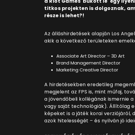
a Riot Games 'bukott le' egy ilyen
titkos projekten is dolgoznak, 
része is lehet?!
Az álláshirdetések alapján Los Ang
akik a következő területeken emelke
Associate Art Director – 3D Art
Brand Management Director
Marketing Creative Director
A hirdetésekben eredetileg megemlí
megjelent az FPS is, mint műfaj, tov
a jövendőbeli kollégának ismernie a
vagy saját technológiák). Állítólag
képeket is a játék korai verziójáró
azok hitelességét – és nyilván jó ide