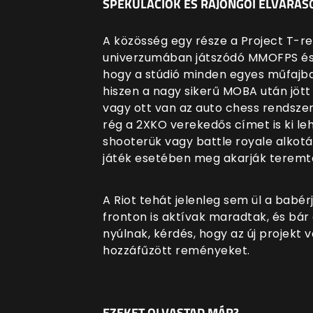
SPEKULÁCIÓK ÉS RAJONGÓI ELVÁRÁS
A közösség egy része a Project T-r
univerzumában játszódó MMOFPS és ex
hogy a stúdió minden egyes műfajban
hiszen a nagy sikerű MOBA után jött
vagy ott van az auto chess rendszer
rég a 2XKO verekedős címet is ki le
shooterük vagy battle royale alkot
játék esetében meg akarják teremte
A Riot tehát jelenleg sem ül a babér
fronton is aktívak maradtak, és bár
nyúlnak, kérdés, hogy az új projekt 
hozzáfűzött reményeket.
EZEKET OLVASTAD MÁR?