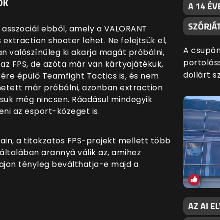
OK
A 14 ÉV
SZÓRJÁ
e asszociál ebből, amely a VALORANT
traction shooter lehet. Ne felejtsük el,
A csupán
 valószínűleg ki akarja magát próbálni,
portoláss
 az FPS, de azóta már van kártyajátékuk,
dollárt s
ére épülő Teamfight Tactics is, és nem
hetett már próbálni, azonban extraction
ásuk még nincsen. Ráadásul mindegyik
ni az esport-közeget is.
jain, a titokzatos FPS-projekt mellett több
 általában arannyá válik az, amihez
vajon tényleg beválthatja-e majd a
AZ AI E