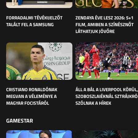
FORRADALMI TÉVÉKIJELZŐT
ZENDAYA ÉVE LESZ 2026: 5+1
TALÁLT FEL A SAMSUNG
FILM, AMIBEN A SZÍNÉSZNŐT
LÁTHATJUK JÖVŐRE
CRISTIANO RONALDÓNAK
ÁLL A BÁL A LIVERPOOL KÖRÜL,
MEGVAN A VÉLEMÉNYE A
SZOBOSZLAIÉKNÁL SZTRÁJKRÓ
MAGYAR FOCISTÁRÓL
SZÓLNAK A HÍREK
GAMESTAR