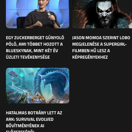
EGY ZUCKERBERGET GÚNYOLÓ
JASON MOMOA SZERINT LOBO
PÓLÓ, AMI TÖBBET HOZOTT A
MEGJELENÉSE A SUPERGIRL-
BLUESKYNAK, MINT KÉT ÉV
FILMBEN HŰ LESZ A
ÜZLETI TEVÉKENYSÉGE
KÉPREGÉNYEKHEZ
HATALMAS BOTRÁNY LETT AZ
ARK: SURVIVAL EVOLVED
BŐVÍTMÉNYÉNEK AI