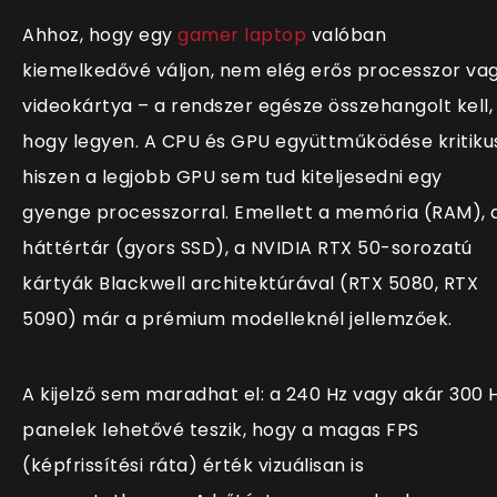
Ahhoz, hogy egy
gamer laptop
valóban
kiemelkedővé váljon, nem elég erős processzor va
videokártya – a rendszer egésze összehangolt kell,
hogy legyen. A CPU és GPU együttműködése kritiku
hiszen a legjobb GPU sem tud kiteljesedni egy
gyenge processzorral. Emellett a memória (RAM), 
háttértár (gyors SSD), a NVIDIA RTX 50-sorozatú
kártyák Blackwell architektúrával (RTX 5080, RTX
5090) már a prémium modelleknél jellemzőek.
A kijelző sem maradhat el: a 240 Hz vagy akár 300 
panelek lehetővé teszik, hogy a magas FPS
(képfrissítési ráta) érték vizuálisan is