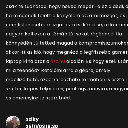
csak te tudhatod, hogy neked megéri-e ez a deal, 
ha mindenek felett a kényelem az, ami mozgat, és
nem különösebben izgat az aksi kérdése, akkor ne
nagyon kell ezen a témán túl sokat rágódnod. Ha
könnyedén túltetted magad a kompromisszumokon
akkor itt az idő, hogy megnézd a legfrissebb gamer
laptop kínálatot a
fizz.hu
oldalán. És hogy ezek utá
mi a teendőd? Rátalálni arra a gépre, amely
mobilizálható, azaz hordozható formában is asztali
szinten képes teljesíteni, pont úgy, annyira, ahogya
és amennyire te szeretnéd.
Sziky
25/11/03 16:30