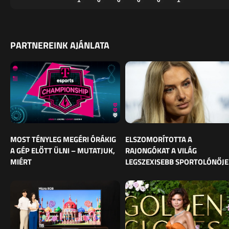
PARTNEREINK AJÁNLATA
MOST TÉNYLEG MEGÉRI ÓRÁKIG
ELSZOMORÍTOTTA A
A GÉP ELŐTT ÜLNI – MUTATJUK,
RAJONGÓKAT A VILÁG
MIÉRT
LEGSZEXISEBB SPORTOLÓNŐJE