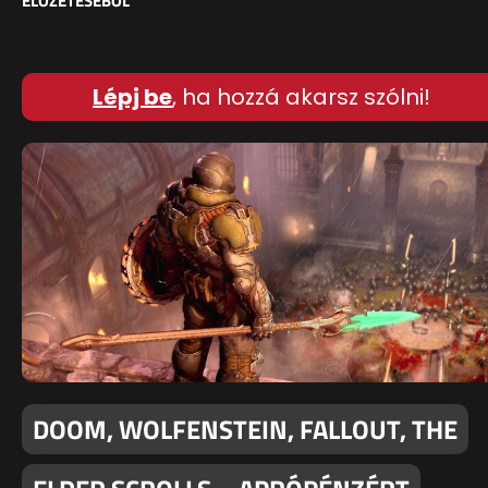
ELŐZETESÉBŐL
Lépj be
, ha hozzá akarsz szólni!
DOOM, WOLFENSTEIN, FALLOUT, THE