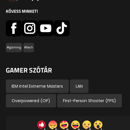
KÖVESS MINKET!
#gaming
#tech
GAMER SZÓTÁR
IEM Intel Extreme Masters
LAN
Overpowered (OP)
First-Person Shooter (FPS)
1
0
0
0
0
1