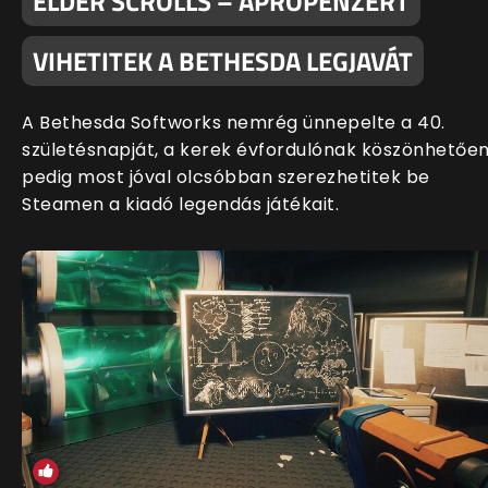
ELDER SCROLLS – APRÓPÉNZÉRT
VIHETITEK A BETHESDA LEGJAVÁT
A Bethesda Softworks nemrég ünnepelte a 40.
születésnapját, a kerek évfordulónak köszönhetőe
pedig most jóval olcsóbban szerezhetitek be
Steamen a kiadó legendás játékait.