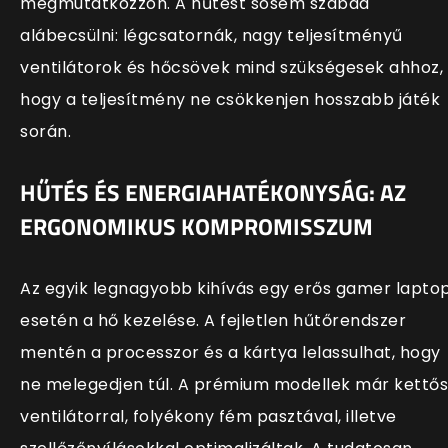
megmutatkozzon. A hűtést sosem szabad
alábecsülni: légcsatornák, nagy teljesítményű
ventilátorok és hőcsövek mind szükségesek ahhoz,
hogy a teljesítmény ne csökkenjen hosszabb játék
során.
HŰTÉS ÉS ENERGIAHATÉKONYSÁG: AZ
ERGONOMIKUS KOMPROMISSZUM
Az egyik legnagyobb kihívás egy erős gamer lapto
esetén a hő kezelése. A fejletlen hűtőrendszer
mentén a processzor és a kártya lelassulhat, hogy
ne melegedjen túl. A prémium modellek már kettős
ventilátorral, folyékony fém pasztával, illetve