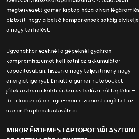
szellőzőnyílásokkal optimalizáltak. A tudatosan
megtervezett gamer laptop háza olyan légáramlá
biztosít, hogy a belső komponensek sokáig elviselj
a nagy terhelést.
Ugyanakkor ezeknél a gépeknél gyakran
kompromisszumot kell kötni az akkumulátor
kapacitásában, hiszen a nagy teljesítmény nagy
energiát igényel. Emiatt a gamer notebookot
játékközben inkább érdemes hálózatról táplálni –
de a korszerű energia-menedzsment segíthet az
üzemidő optimalizálásában.
MIKOR ÉRDEMES LAPTOPOT VÁLASZTANI