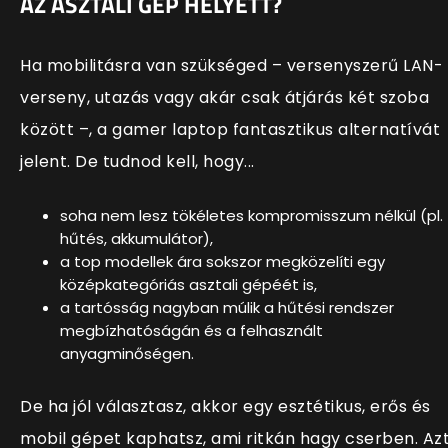
AZ ASZTALI GÉP HELYETT?
Ha mobilitásra van szükséged – versenyszerű LAN-
verseny, utazás vagy akár csak átjárás két szoba
között –, a gamer laptop fantasztikus alternatívát
jelent. De tudnod kell, hogy...
soha nem lesz tökéletes kompromisszum nélkül (pl.
hűtés, akkumulátor),
a top modellek ára sokszor megközelíti egy
középkategóriás asztali gépéét is,
a tartósság nagyban múlik a hűtési rendszer
megbízhatóságán és a felhasznált
anyagminőségen.
De ha jól választasz, akkor egy esztétikus, erős és
mobil gépet kaphatsz, ami ritkán hagy cserben. Az