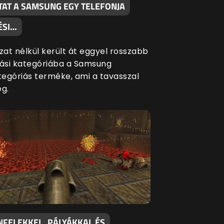
TAT A SAMSUNG EGY TELEFONJA
ÉSI…
at nélkül került át eggyel rosszabb
si kategóriába a Samsung
egóriás terméke, ami a tavasszal
eg.
NFELEKKEL, PÁLYÁKKAL ÉS