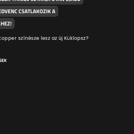
EDVENC CSATLAKOZIK A
HEZ!
topper színésze lesz az új Küklopsz?
SEK