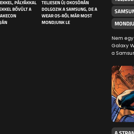
LEKKEL, PÁLYÁKKAL
TELJESEN ÚJ OKOSÓRÁN
EKKEL BŐVÜLT A
DOLGOZIK A SAMSUNG, DE A
SAMSUN
UAKECON
WEAR OS-RŐL MÁR MOST
JÁN
MONDJUNK LE
MONDJU
Nem egy 
Galaxy Wa
a Samsu
A STRAN