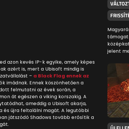
VÁLTOZ
FRISSÍT
Magyaráz
támogatá
középkat
jelent m
eed azon kevés IP-k egyike, amely képes
ak azért is, mert a Ubisoft mindig is
zatvállalást –
a Black Flag ennek az
lliók imádnak. Ennek köszönhetően a
ott felmutatni az évek során, a
omon át egészen a viking korszakig. A
lytatódhat, ameddig a Ubisoft akarja,
 és újra feltalálni magát. A legutóbbi
ban játszódó Shadows tovább erősítik a
gát.
ÚJ ELLE