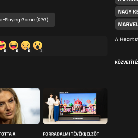
NAGY K
le-Playing Game (RPG)
MARVEL
A Hearts
0
0
0
1
KÖZVETÍTÉ
TOTTA A
FORRADALMI TÉVÉKIJELZŐT