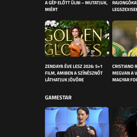
A GÉP ELŐTT ÜLNI – MUTATJUK,
RAJONGÓKAT
MIÉRT
LEGSZEXISE
ZENDAYA ÉVE LESZ 2026: 5+1
CRISTIANO
FILM, AMIBEN A SZÍNÉSZNŐT
MEGVAN A 
LÁTHATJUK JÖVŐRE
MAGYAR FO
GAMESTAR