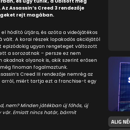
ban, és úgy tűnik, a Ubisoft még
 Az Assassin’s Creed 3 rendezője
ségeket rejt magában.
el hódító útjára, és azóta a videójátékos
 vált. A korai részek lopakodós akciójától
 epizódokig ugyan rengeteget változott
 tett a sorozatnak – persze ez nem
 akadnak olyanok is, akik szerint erősen
r még finoman fogalmaztunk.
sassin’s Creed III rendezője nemrég az
arról, miért tartja ezt a franchise-t egy
nd, nem? Minden játékban új főhős, új
y vár. Emiatt nincs határ, bármit
ALIG NÉ