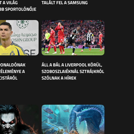
 A VILÁG
TALÁLT FEL A SAMSUNG
BB SPORTOLÓNŐJE
 RONALDÓNAK
ÁLL A BÁL A LIVERPOOL KÖRÜL,
VÉLEMÉNYE A
SZOBOSZLAIÉKNÁL SZTRÁJKRÓL
CISTÁRÓL
SZÓLNAK A HÍREK