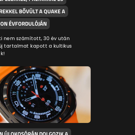
REKKEL BŐVÜLT A QUAKE A
ON ÉVFORDULÓJÁN
ki nem számított, 30 év után
új tartalmat kapott a kultikus
k!
EN ÚJ OKOSÓRÁN DOLGOZIK A