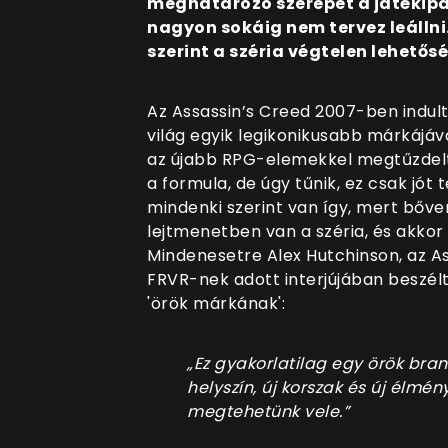
meghatározó szerepet a játékipar
nagyon sokáig nem tervez leállni.
szerint a széria végtelen lehető
Az Assassin’s Creed 2007-ben indult 
világ egyik legikonikusabb márkájává
az újabb RPG-elemekkel megtűzdelt
a formula, de úgy tűnik, ez csak jót
mindenki szerint van így, mert bőven
lejtmenetben van a széria, és akko
Mindenesetre Alex Hutchinson, az As
FRVR-nek adott interjújában beszélt 
'örök márkának':
„Ez gyakorlatilag egy örök bra
helyszín, új korszak és új élmén
megtehetünk vele.”