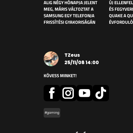
ALIG NÉGY HÓNAPJA JELENT
ÚJ ELLENFE
MEG, MÁRIS VÁLTOZTAT A
ÉS FEGYVER
SAMSUNG EGY TELEFONJA
QUAKE A Q
FRISSÍTÉSI GYAKORISÁGÁN
ÉVFORDULÓ
TZeus
25/11/08 14:00
KÖVESS MINKET!
#gaming