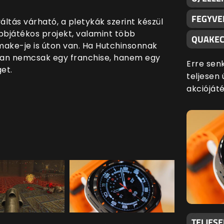
FEGYVE
ltás várható, a pletykák szerint készül
bbjátékos projekt, valamint több
QUAKEC
emake-je is úton van. Ha Hutchinsonnak
óban nemcsak egy franchise, hanem egy
Erre sen
et.
teljesen 
akciójáté
TELJES