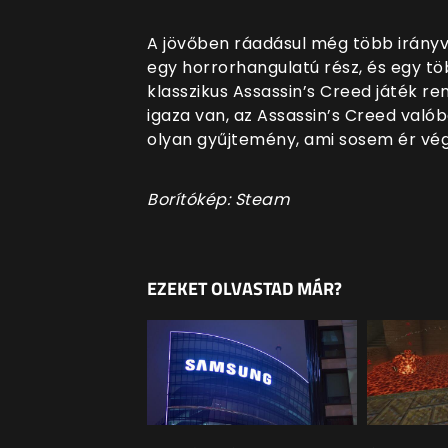
A jövőben ráadásul még több irányvá
egy horrorhangulatú rész, és egy tö
klasszikus Assassin’s Creed játék r
igaza van, az Assassin’s Creed val
olyan gyűjtemény, ami sosem ér vég
Borítókép: Steam
EZEKET OLVASTAD MÁR?