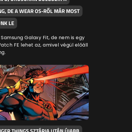
G, DE A WEAR OS-RŐL MÁR MOST
NK LE
Samsung Galaxy Fit, de nem is egy
tch FE lehet az, amivel végül előáll
ng.
GER THINGS SZTÁRJA UTÁN ÚJABB