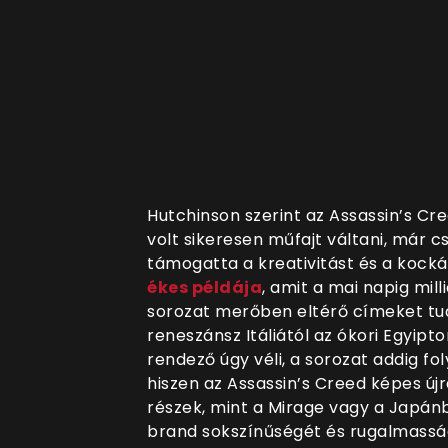
Hutchinson szerint az Assassin’s Cr
volt sikeresen műfajt váltani, már cs
támogatta a kreativitást és a kocká
ékes példája
, amit a mai napig mi
sorozat merőben eltérő címeket tud
reneszánsz Itáliától az ókori Egyipt
rendező úgy véli, a sorozat addig fo
hiszen az Assassin’s Creed képes újra
részek, mint a Mirage vagy a Japán
brand sokszínűségét és rugalmassá