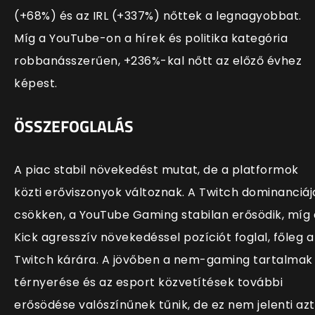
(+68%) és az IRL (+337%) nőttek a legnagyobbat.
Míg a YouTube-on a hírek és politika kategória
robbanásszerűen, +236%-kal nőtt az előző évhez
képest.
ÖSSZEFOGLALÁS
A piac stabil növekedést mutat, de a platformok
közti erőviszonyok változnak. A Twitch dominanciáj
csökken, a YouTube Gaming stabilan erősödik, míg 
Kick agresszív növekedéssel pozíciót foglal, főleg a
Twitch kárára. A jövőben a nem-gaming tartalmak
térnyerése és az esport közvetítések további
erősödése valószínűnek tűnik, de ez nem jelenti azt