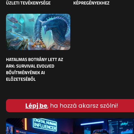
ÜZLETI TEVÉKENYSÉGE
KÉPREGÉNYEKHEZ
HATALMAS BOTRÁNY LETT AZ
ARK: SURVIVAL EVOLVED
BŐVÍTMÉNYÉNEK AI
ELŐZETESÉBŐL
Lépj be
, ha hozzá akarsz szólni!