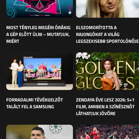
MOST TÉNYLEG MEGÉRI ÓRÁKIG
ELSZOMORÍTOTTA A
A GÉP ELŐTT ÜLNI – MUTATJUK,
RAJONGÓKAT A VILÁG
MIÉRT
LEGSZEXISEBB SPORTOLÓNŐJE
FORRADALMI TÉVÉKIJELZŐT
ZENDAYA ÉVE LESZ 2026: 5+1
TALÁLT FEL A SAMSUNG
FILM, AMIBEN A SZÍNÉSZNŐT
LÁTHATJUK JÖVŐRE