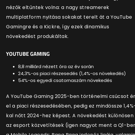
nézők eltűntek volna: a nagy streamerek
multiplatform nyitása sokakat terelt át a YouTube
Gamingre és a Kickre, így ezek dinamikus
növekedést produkáltak.
YOUTUBE GAMING
8,8 milliárd
nézett óra az év során
24,3%-os piaci részesedés (1,4%-os növekedés)
54%-os egyedi csatornaszám növekedés
A YouTube Gaming 2025-ben történelmi csúcsot ér
el a piaci részesedésében, pedig ez mindössze 1,4%
kal nőtt 2024-hez képest. A növekedést különösen
az esport közvetítések (igen nagyot ment a Q1-be
a Mobile Legends: Bang Bang indonéz ligája, valami