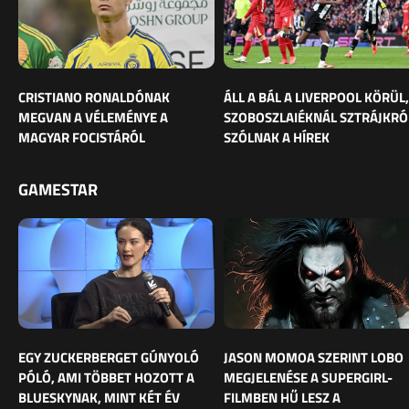
CRISTIANO RONALDÓNAK
ÁLL A BÁL A LIVERPOOL KÖRÜL,
MEGVAN A VÉLEMÉNYE A
SZOBOSZLAIÉKNÁL SZTRÁJKRÓ
MAGYAR FOCISTÁRÓL
SZÓLNAK A HÍREK
GAMESTAR
EGY ZUCKERBERGET GÚNYOLÓ
JASON MOMOA SZERINT LOBO
PÓLÓ, AMI TÖBBET HOZOTT A
MEGJELENÉSE A SUPERGIRL-
BLUESKYNAK, MINT KÉT ÉV
FILMBEN HŰ LESZ A