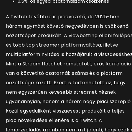
0,5%-os egyedi csatornaszám csökkenés
A Twitch továbbra is piacvezető, de 2025-ben
három egymást követő negyedévben is csökkenő
nézettséget produkált. A viewbotting elleni fellépé
és több top streamer platformváltása, illetve
multiplatform nyitása is hozzájárult a visszaeséshez
Mint a Stream Hatchet rámutatott, erős korreláció
van a közvetítő csatornák száma és a platform
nézettsége között. Ezért is történhetett az, hogy
nem egyszerűen kevesebb streamet néznek
ugyanannyian, hanem a három nagy piaci szereplő
közül egyedüliként visszaesést produkált a teljes
piac növekedése ellenére is a Twitch. A
lemorzsolódás azonban nem azt jelenti, hogy ezek 