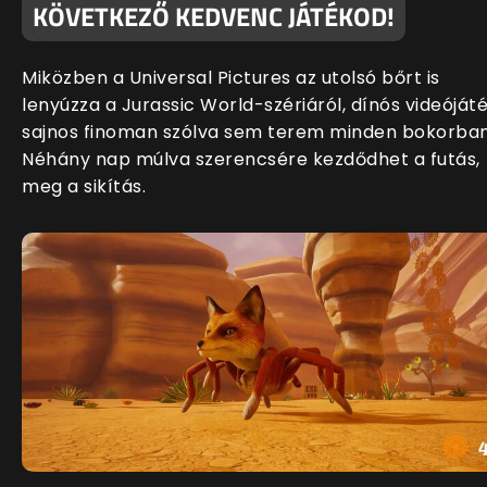
KÖVETKEZŐ KEDVENC JÁTÉKOD!
Miközben a Universal Pictures az utolsó bőrt is
lenyúzza a Jurassic World-szériáról, dínós videóját
sajnos finoman szólva sem terem minden bokorban
Néhány nap múlva szerencsére kezdődhet a futás,
meg a sikítás.