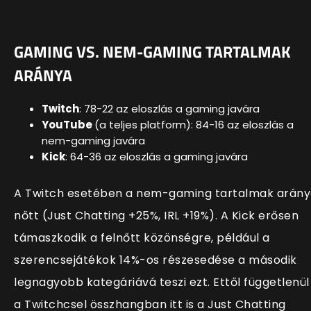
GAMING VS. NEM-GAMING TARTALMAK
ARÁNYA
Twitch
: 78-22 az eloszlás a gaming javára
YouTube
(a teljes platform): 84-16
az eloszlás
a
nem-gaming javára
Kick
: 64-36
az eloszlás
a gaming javára
A Twitch esetében a nem-gaming tartalmak arán
nőtt (Just Chatting +25%, IRL +19%). A Kick erősen
támaszkodik a felnőtt közönségre, például a
szerencsejátékok 14%-os részesedése a második
legnagyobb kategáriává teszi ezt. Ettől függetlenül
a Twitchcsel összhangban itt is a Just Chatting