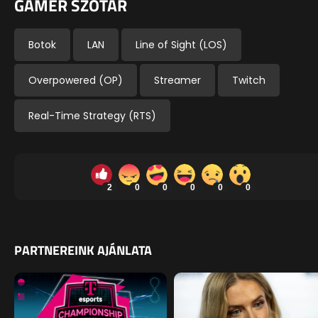
GAMER SZÓTÁR
Botok
LAN
Line of Sight (LOS)
Overpowered (OP)
Streamer
Twitch
Real-Time Strategy (RTS)
2
0
0
0
0
0
PARTNEREINK AJÁNLATA