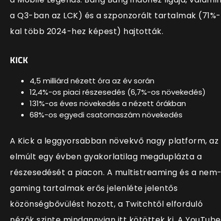
a Q3-ban az LCK) és a szponzorált tartalmak (71%-
kal több 2024-hez képest) hajtották.
KICK
4,5 milliárd nézett óra az év során
12,4%-os piaci részesedés (6,7%-os növekedés)
131%-os éves növekedés a nézett órákban
68%-os egyedi csatornaszám növekedés
A Kick a leggyorsabban növekvő nagy platform, az
elmúlt egy évben gyakorlatilag megduplázta a
részesedését a piacon. A multistreaming és a nem
gaming tartalmak erős jelenléte jelentős
közönségbővülést hozott, a Twitchtől elforduló
nézők szinte mindannyian itt kötöttek ki. A YouTub