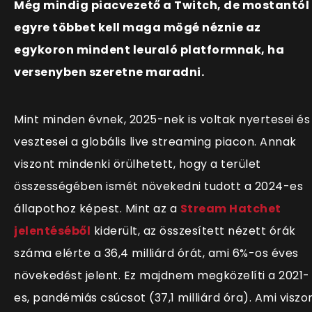
Még mindig piacvezető a Twitch, de mostantól
egyre többet kell maga mögé néznie az
egykoron mindent leuraló platformnak, ha
versenyben szeretne maradni.
Mint minden évnek, 2025-nek is voltak nyertesei és
vesztesei a globális live streaming piacon. Annak
viszont mindenki örülhetett, hogy a terület
összességében ismét növekedni tudott a 2024-es
állapothoz képest. Mint az a
Stream Hatchet
jelentéséből
kiderült, az összesített nézett órák
száma elérte a 36,4 milliárd órát, ami 6%-os éves
növekedést jelent. Ez majdnem megközelíti a 2021-
es, pandémiás csúcsot (37,1 milliárd óra). Ami viszo