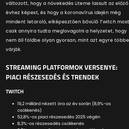
változott, hogy a növekedés üteme lassult az előző
évhez képest, és hogy a koronavírus idején még
mindent letaroló, elképesztően bővülő Twitch mos
csak annyira tudta meglovagolni a helyzetet, hogy
nem áll földbe olyan gyorsan, mint azt egyre több
várják.
STREAMING PLATFORMOK VERSENYE:
PIACI RÉSZESEDÉS ÉS TRENDEK
TWITCH
19,2 milliárd nézett óra az év során (8,9%-os
csökkenés)
52,8%-os piaci részesedés 2025 végén
8,3%-os részesedés csökkenés