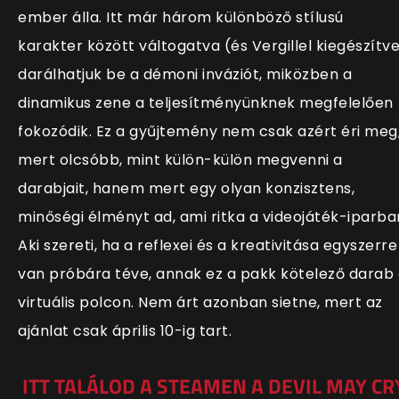
ember álla. Itt már három különböző stílusú
karakter között váltogatva (és Vergillel kiegészítv
darálhatjuk be a démoni inváziót, miközben a
dinamikus zene a teljesítményünknek megfelelően
fokozódik. Ez a gyűjtemény nem csak azért éri meg
mert olcsóbb, mint külön-külön megvenni a
darabjait, hanem mert egy olyan konzisztens,
minőségi élményt ad, ami ritka a videojáték-iparba
Aki szereti, ha a reflexei és a kreativitása egyszerre
van próbára téve, annak ez a pakk kötelező darab
virtuális polcon. Nem árt azonban sietne, mert az
ajánlat csak április 10-ig tart.
ITT TALÁLOD A STEAMEN A DEVIL MAY CR