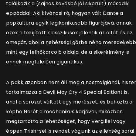
találkozik a (sajnos kevésbé jól sikerült) második
epizóddal. Aki kíváncsi rá, hogyan vált Dante a
popkultúra egyik legikonikusabb figurájává, annak
ezek a felújított klasszikusok jelentik az alfát és az
omegát, ahol a nehézségi görbe néha meredekebb
mint egy felhőkarcoló oldala, de a sikerélmény is
ennek megfelelően gigantikus.
A pakk azonban nem áll meg a nosztalgiánál, hisze
tartalmazza a Devil May Cry 4 Special Editiont is,
ahol a sorozat váltott egy merészet, és behozta a
képbe Nerót a mechanikus karjával, miközben
megtartotta a lehetőséget, hogy Vergillel vagy
éppen Trish-sel is rendet vágjunk az ellenség sorai