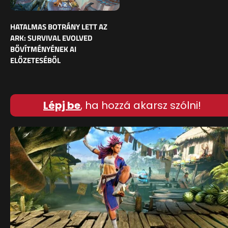
HATALMAS BOTRÁNY LETT AZ
ARK: SURVIVAL EVOLVED
BŐVÍTMÉNYÉNEK AI
ELŐZETESÉBŐL
Lépj be
, ha hozzá akarsz szólni!