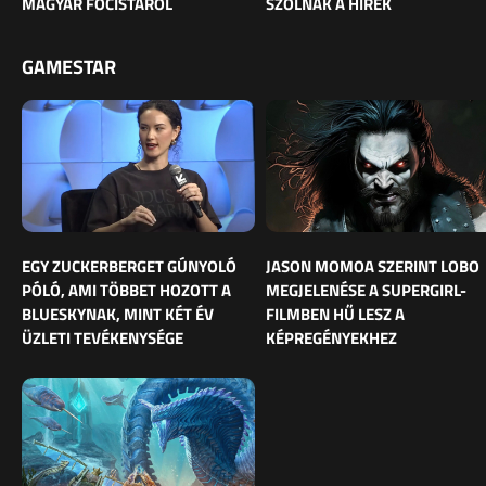
MAGYAR FOCISTÁRÓL
SZÓLNAK A HÍREK
GAMESTAR
EGY ZUCKERBERGET GÚNYOLÓ
JASON MOMOA SZERINT LOBO
PÓLÓ, AMI TÖBBET HOZOTT A
MEGJELENÉSE A SUPERGIRL-
BLUESKYNAK, MINT KÉT ÉV
FILMBEN HŰ LESZ A
ÜZLETI TEVÉKENYSÉGE
KÉPREGÉNYEKHEZ