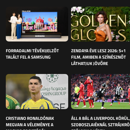
FORRADALMI TÉVÉKIJELZŐT
ZENDAYA ÉVE LESZ 2026: 5+1
TALÁLT FEL A SAMSUNG
FILM, AMIBEN A SZÍNÉSZNŐT
LÁTHATJUK JÖVŐRE
CRISTIANO RONALDÓNAK
ÁLL A BÁL A LIVERPOOL KÖRÜL,
MEGVAN A VÉLEMÉNYE A
SZOBOSZLAIÉKNÁL SZTRÁJKRÓ