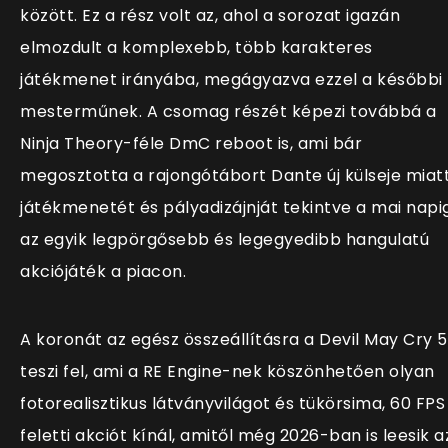
között. Ez a rész volt az, ahol a sorozat igazán
elmozdult a komplexebb, több karakteres
játékmenet irányába, megágyazva ezzel a későbbi
mesterműnek. A csomag részét képezi továbbá a
Ninja Theory-féle DmC reboot is, ami bár
megosztotta a rajongótábort Dante új külseje miatt
játékmenetét és pályadizájnját tekintve a mai napi
az egyik legpörgősebb és legegyedibb hangulatú
akciójáték a piacon.
A koronát az egész összeállításra a Devil May Cry 5
teszi fel, ami a RE Engine-nek köszönhetően olyan
fotorealisztikus látványvilágot és tükörsima, 60 FPS
feletti akciót kínál, amitől még 2026-ban is leesik a