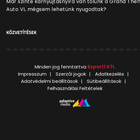
Már szinte karnyújtásnyira van tőlünk a Grand Thef
Auto VI, mégsem lehetünk nyugodtak?
KÖZVETÍTÉSEK
Minden jog fenntartva
Esport1 Kft.
Impresszum
Szerzői jogok
Adatkezelés
Adatvédelmi beállítások
Sütibeállítások
Felhasználási Feltételek