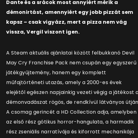
Dante és a srácok most annyiért mérik a
démonirtást, amennyiért egy jobb pizzát sem
kapsz – csak vigyázz, mert a pizza nem vág
vissza, Vergil viszont igen.
A Steam aktuális ajánlatai között felbukkanó Devil
May Cry Franchise Pack nem csupán egy egyszerű
játékgyűjtemény, hanem egy komplett
műfajtörténeti utazás, amely a 2000-es évek
elejétől egészen napjainkig vezeti végig a játékost 
démonvadászat rögös, de rendkívül látványos útján
A csomag gerincét a HD Collection adja, amelyben
az első rész gótikus horror-hangulata, a harmadik
rész zseniális narratívája és kiforrott mechanikája