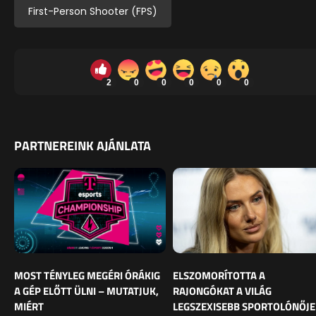
First-Person Shooter (FPS)
2
0
0
0
0
0
PARTNEREINK AJÁNLATA
MOST TÉNYLEG MEGÉRI ÓRÁKIG
ELSZOMORÍTOTTA A
A GÉP ELŐTT ÜLNI – MUTATJUK,
RAJONGÓKAT A VILÁG
MIÉRT
LEGSZEXISEBB SPORTOLÓNŐJE