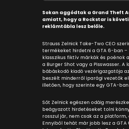
Sokan aggódtak a Grand Theft Aut
amiatt, hogy a Rockstar is követ
reklámtábla lesz belőle.
Strauss Zelnick Take-Two CEO szerin
termékeket hirdetni a GTA 6-ban – 
klasszikus fiktív márkák és poénok a
a Burger Shot vagy a Pisswasser. A l
bábáskodó kiadó vezérigazgatója az
beszélt minderről iparági vezetők e
illetően, hogy szerinte egy GTA-ba
Sőt Zelnick egészen odáig merészked
beágyazott hirdetéseket tolni könny
rosszul jár, nem csak az a platform,
Ennyiből tehát már jobb lesz a GTA 