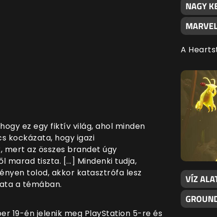
NAGY K
MARVEL
A Hearts
hogy ez egy fiktív világ, ahol minden
cs kockázata, hogy igazi
, mert az összes brandet úgy
l marad tiszta. [...] Mindenki tudja,
ényen tolod, akkor katasztrófa lesz
VÍZ ALA
ozata a témában.
GROUND
er 19-é
n
jelenik meg PlayStation 5-re és