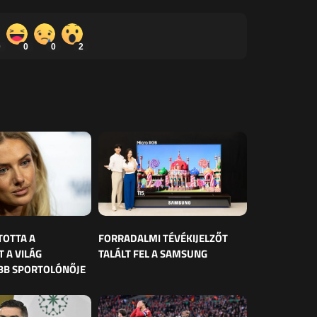
0
0
0
2
TOTTA A
FORRADALMI TÉVÉKIJELZŐT
 A VILÁG
TALÁLT FEL A SAMSUNG
BB SPORTOLÓNŐJE