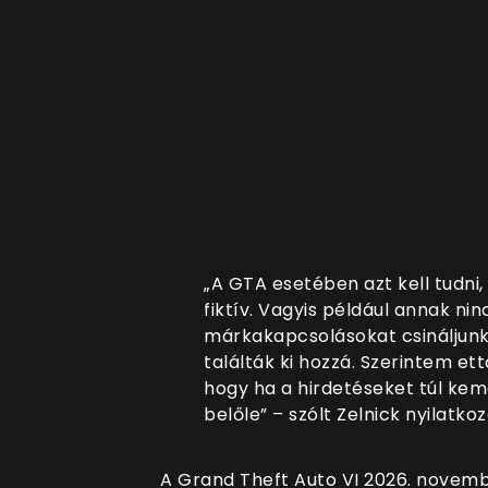
„A GTA esetében azt kell tudni, 
fiktív. Vagyis például annak nin
márkakapcsolásokat csináljunk
találták ki hozzá. Szerintem ettő
hogy ha a hirdetéseket túl kem
belőle” – szólt Zelnick nyilatk
A Grand Theft Auto VI 2026.
novemb