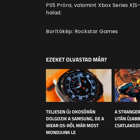
PS5 Próra, valamint Xbox Series X|S-
halad.
Borítókép: Rockstar Games
EZEKET OLVASTAD MÁR?
TELJESEN ÚJ OKOSÓRÁN
A STRANGER
DOLGOZIK A SAMSUNG, DE A
UTÁN ÚJABB
WEAR OS-RŐL MÁR MOST
CSATLAKOZI
MONDJUNK LE