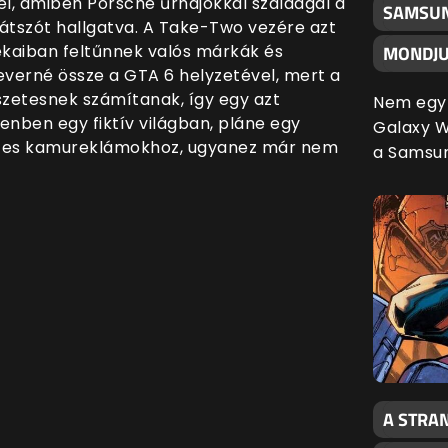
él, amiben Porsche űrhajókkal szaladgál a
SAMSUN
játszót hallgatva. A Take-Two vezére azt
tékaiban feltűnnek valós márkák és
MONDJU
verné össze a GTA 6 helyzetével, mert a
zetesnek számítanak, így egy azt
Nem egy 
enben egy fiktív világban, pláne egy
Galaxy Wa
icces kamureklámokhoz, ugyanez már nem
a Samsu
A STRAN