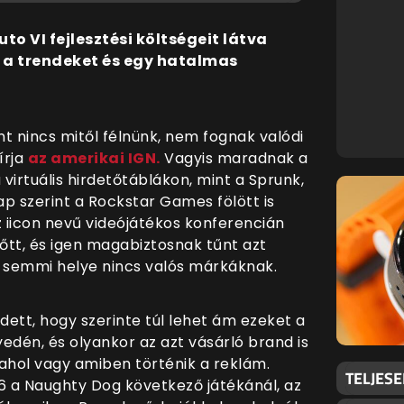
o VI fejlesztési költségeit látva
i a trendeket és egy hatalmas
t nincs mitől félnünk, nem fognak valódi
írja
az amerikai IGN.
Vagyis maradnak a
 virtuális hirdetőtáblákon, mint a Sprunk,
ap szerint a Rockstar Games fölött is
 iicon nevű videójátékos konferencián
lőtt, és igen magabiztosnak tűnt azt
n semmi helye nincs valós márkáknak.
ett, hogy szerinte túl lehet ám ezeket a
edén, és olyankor az azt vásárló brand is
 ahol vagy amiben történik a reklám.
TELJES
6 a Naughty Dog következő játékánál, az