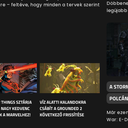
Döbbenet
re – feltéve, hogy minden a tervek szerint
legújabb 
A STOR
POLCÁN
 THINGS SZTÁRJA
VÍZ ALATTI KALANDOKRA
 NAGY KEDVENC
CSÁBÍT A GROUNDED 2
Már ezen
K A MARVELHEZ!
KÖVETKEZŐ FRISSÍTÉSE
War: E-D