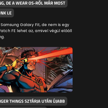
G, DE A WEAR OS-RŐL MÁR MOST
NK LE
Samsung Galaxy Fit, de nem is egy
tch FE lehet az, amivel végül előáll
ng.
GER THINGS SZTÁRJA UTÁN ÚJABB