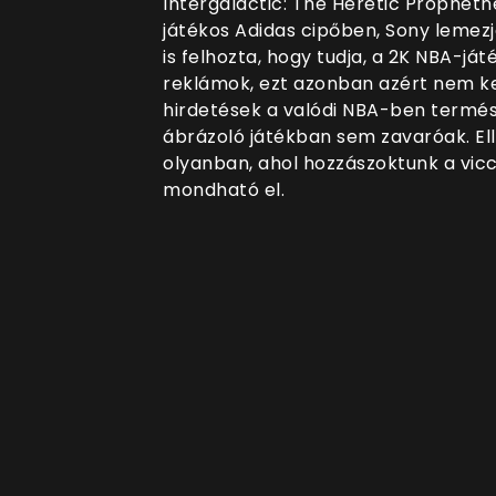
Intergalactic: The Heretic Prophetn
játékos Adidas cipőben, Sony lemez
is felhozta, hogy tudja, a 2K NBA-já
reklámok, ezt azonban azért nem ke
hirdetések a valódi NBA-ben termés
ábrázoló játékban sem zavaróak. Ell
olyanban, ahol hozzászoktunk a v
mondható el.