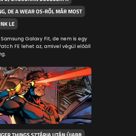
G, DE A WEAR OS-RŐL MÁR MOST
NK LE
Samsung Galaxy Fit, de nem is egy
tch FE lehet az, amivel végül előáll
ng.
GER THINGS SZTÁRJA UTÁN ÚJABB