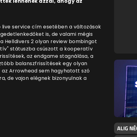
ttek lennének azzal, ahogy az
ó live service cím esetében a változások
égedetlenkedőket is, de valami mégis
a Helldivers 2 olyan review bombingot
tív" státuszba csúszott a kooperatív
frissítések, az endgame stagnálása, a
ztóbb balanszfrissítések egy olyan
ár az Arrowhead sem hagyhatott szó
ra, de vajon elégnek bizonyulnak a
ALIG NÉ