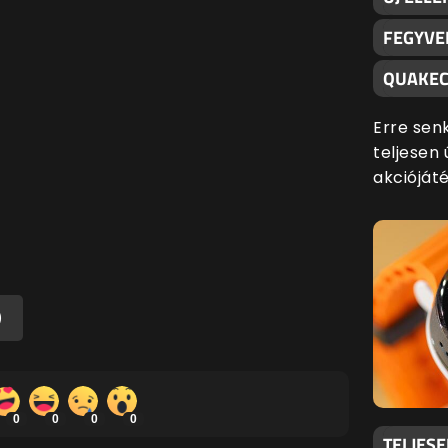
FEGYVE
QUAKEC
Erre sen
teljesen 
akciójáté
)
0
0
0
0
TELJES