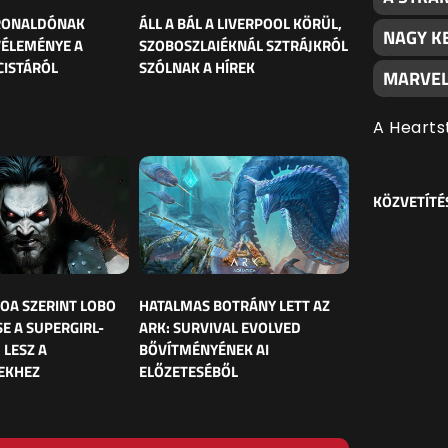
 RONALDÓNAK
ÁLL A BÁL A LIVERPOOL KÖRÜL,
NAGY K
VÉLEMÉNYE A
SZOBOSZLAIÉKNÁL SZTRÁJKRÓL
CISTÁRÓL
SZÓLNAK A HÍREK
MARVEL
A Hearts
KÖZVETÍTÉ
OA SZERINT LOBO
HATALMAS BOTRÁNY LETT AZ
E A SUPERGIRL-
ARK: SURVIVAL EVOLVED
 LESZ A
BŐVÍTMÉNYÉNEK AI
EKHEZ
ELŐZETESÉBŐL