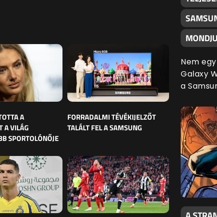
SAMSUN
MONDJU
Nem egy 
Galaxy Wa
a Samsu
TOTTA A
FORRADALMI TÉVÉKIJELZŐT
 A VILÁG
TALÁLT FEL A SAMSUNG
BB SPORTOLÓNŐJE
A STRAN