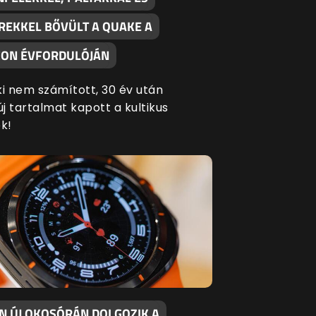
REKKEL BŐVÜLT A QUAKE A
ON ÉVFORDULÓJÁN
ki nem számított, 30 év után
új tartalmat kapott a kultikus
k!
EN ÚJ OKOSÓRÁN DOLGOZIK A