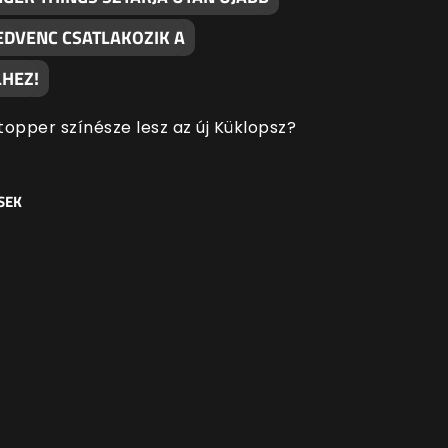
EDVENC CSATLAKOZIK A
HEZ!
topper színésze lesz az új Küklopsz?
SEK