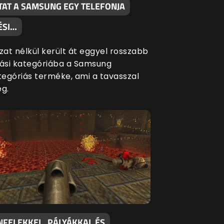
TAT A SAMSUNG EGY TELEFONJA
ÉSI…
at nélkül került át eggyel rosszabb
si kategóriába a Samsung
egóriás terméke, ami a tavasszal
eg.
NFELEKKEL, PÁLYÁKKAL ÉS