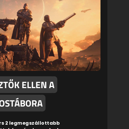
ZTŐK ELLEN A
KOSTÁBORA
ers 2 legmegszállottabb