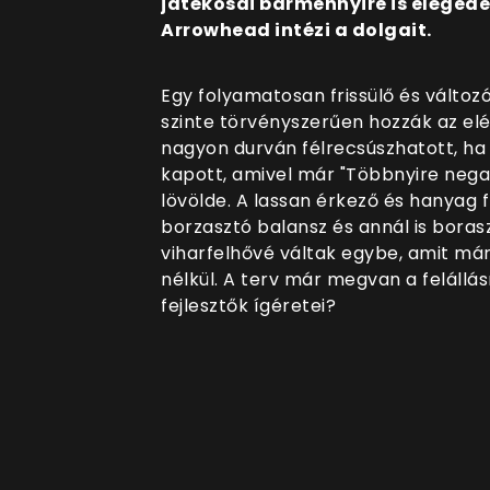
játékosai bármennyire is elégede
Arrowhead intézi a dolgait.
Egy folyamatosan frissülő és változ
szinte törvényszerűen hozzák az el
nagyon durván félrecsúszhatott, ha 
kapott, amivel már "Többnyire nega
lövölde. A lassan érkező és hanyag 
borzasztó balansz és annál is boras
viharfelhővé váltak egybe, amit m
nélkül. A terv már megvan a felállás
fejlesztők ígéretei?