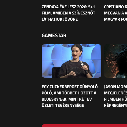
ZENDAYA ÉVE LESZ 2026: 5+1
CRISTIANO
FILM, AMIBEN A SZÍNÉSZNŐT
MEGVAN A 
LÁTHATJUK JÖVŐRE
MAGYAR FO
GAMESTAR
EGY ZUCKERBERGET GÚNYOLÓ
JASON MOM
PÓLÓ, AMI TÖBBET HOZOTT A
MEGJELENÉS
BLUESKYNAK, MINT KÉT ÉV
FILMBEN HŰ
ÜZLETI TEVÉKENYSÉGE
KÉPREGÉNY