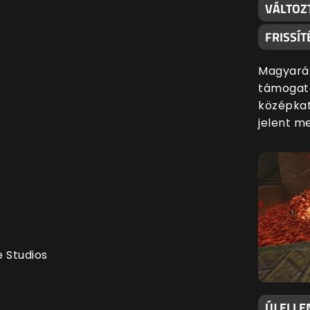
VÁLTOZ
FRISSÍT
Magyaráz
támogatá
középkat
jelent m
 Studios
ÚJ ELLE