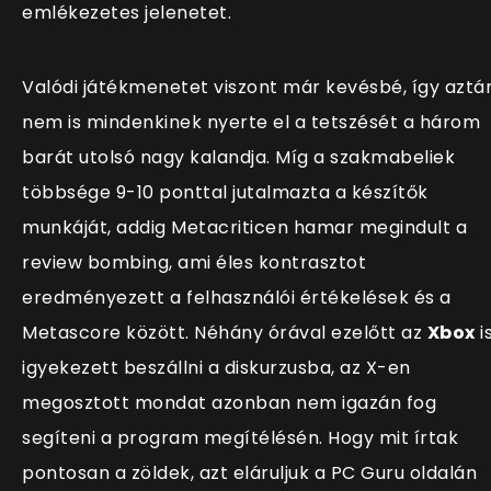
emlékezetes jelenetet.
Valódi játékmenetet viszont már kevésbé, így aztá
nem is mindenkinek nyerte el a tetszését a három
barát utolsó nagy kalandja. Míg a szakmabeliek
többsége 9-10 ponttal jutalmazta a készítők
munkáját, addig Metacriticen hamar megindult a
review bombing, ami éles kontrasztot
eredményezett a felhasználói értékelések és a
Metascore között. Néhány órával ezelőtt az
Xbox
i
igyekezett beszállni a diskurzusba, az X-en
megosztott mondat azonban nem igazán fog
segíteni a program megítélésén. Hogy mit írtak
pontosan a zöldek, azt eláruljuk a PC Guru oldalán