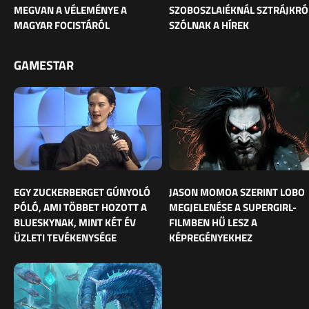
MEGVAN A VÉLEMÉNYE A
SZOBOSZLAIÉKNÁL SZTRÁJKRÓ
MAGYAR FOCISTÁRÓL
SZÓLNAK A HÍREK
GAMESTAR
EGY ZUCKERBERGET GÚNYOLÓ
JASON MOMOA SZERINT LOBO
PÓLÓ, AMI TÖBBET HOZOTT A
MEGJELENÉSE A SUPERGIRL-
BLUESKYNAK, MINT KÉT ÉV
FILMBEN HŰ LESZ A
ÜZLETI TEVÉKENYSÉGE
KÉPREGÉNYEKHEZ