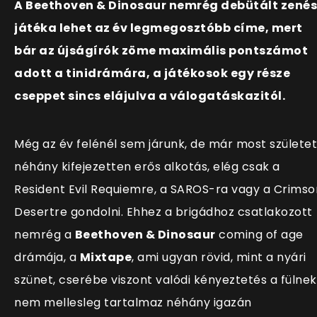
A Beethoven & Dinosaur nemrég debütált zenés
játéka lehet az év legmegosztóbb címe, mert
bár az újságírók zöme maximális pontszámot
adott a tinidrámára, a játékosok egy része
cseppet sincs elájulva a válogatáskazitól.
Még az év felénél sem járunk, de már most születet
néhány kifejezetten erős alkotás, elég csak a
Resident Evil Requiemre, a SAROS-ra vagy a Crimso
Desertre gondolni. Ehhez a brigádhoz csatlakozott
nemrég a
Beethoven & Dinosaur
coming of age
drámája, a
Mixtape
, ami ugyan rövid, mint a nyári
szünet, cserébe viszont valódi kényeztetés a fülnek
nem mellesleg tartalmaz néhány igazán