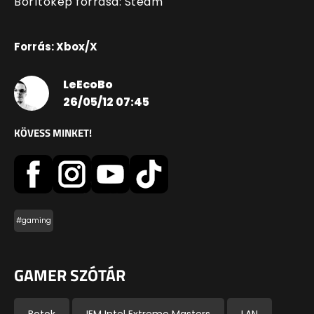
Borítókép forrása: Steam
Forrás: Xbox/X
LeEcoBo
26/05/12 07:45
KÖVESS MINKET!
#gaming
GAMER SZÓTÁR
Botok
IEM Intel Extreme Masters
LAN