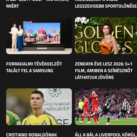
MIÉRT
LEGSZEXISEBB SPORTOLÓNŐJE
FORRADALMI TÉVÉKIJELZŐT
ZENDAYA ÉVE LESZ 2026: 5+1
TALÁLT FEL A SAMSUNG
FILM, AMIBEN A SZÍNÉSZNŐT
LÁTHATJUK JÖVŐRE
CRISTIANO RONALDÓNAK
ÁLL A BÁL A LIVERPOOL KÖRÜL,