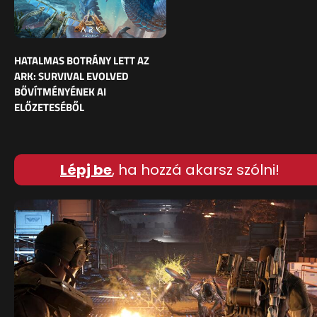
HATALMAS BOTRÁNY LETT AZ
ARK: SURVIVAL EVOLVED
BŐVÍTMÉNYÉNEK AI
ELŐZETESÉBŐL
Lépj be
, ha hozzá akarsz szólni!