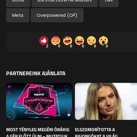
Meta
Overpowered (OP)
2
0
0
0
0
0
PARTNEREINK AJÁNLATA
MOST TÉNYLEG MEGÉRI ÓRÁKIG
ELSZOMORÍTOTTA A
A GÉP ELŐTT ÜLNI – MUTATJUK,
RAJONGÓKAT A VILÁG