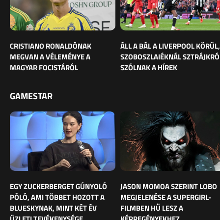
CRISTIANO RONALDÓNAK
ÁLL A BÁL A LIVERPOOL KÖRÜL,
MEGVAN A VÉLEMÉNYE A
SZOBOSZLAIÉKNÁL SZTRÁJKRÓ
MAGYAR FOCISTÁRÓL
SZÓLNAK A HÍREK
GAMESTAR
EGY ZUCKERBERGET GÚNYOLÓ
JASON MOMOA SZERINT LOBO
PÓLÓ, AMI TÖBBET HOZOTT A
MEGJELENÉSE A SUPERGIRL-
BLUESKYNAK, MINT KÉT ÉV
FILMBEN HŰ LESZ A
ÜZLETI TEVÉKENYSÉGE
KÉPREGÉNYEKHEZ