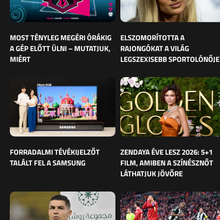
MOST TÉNYLEG MEGÉRI ÓRÁKIG
ELSZOMORÍTOTTA A
A GÉP ELŐTT ÜLNI – MUTATJUK,
RAJONGÓKAT A VILÁG
MIÉRT
LEGSZEXISEBB SPORTOLÓNŐJE
FORRADALMI TÉVÉKIJELZŐT
ZENDAYA ÉVE LESZ 2026: 5+1
TALÁLT FEL A SAMSUNG
FILM, AMIBEN A SZÍNÉSZNŐT
LÁTHATJUK JÖVŐRE