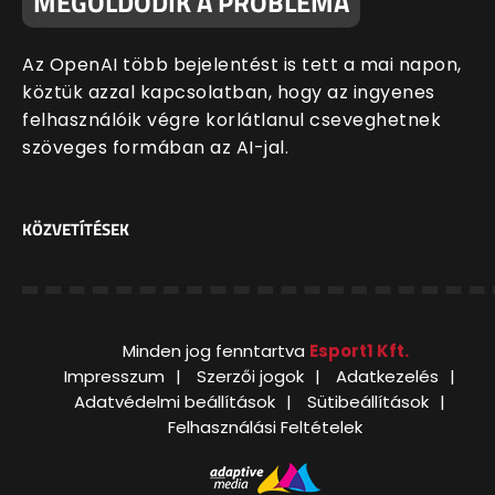
MEGOLDÓDIK A PROBLÉMA
Az OpenAI több bejelentést is tett a mai napon,
köztük azzal kapcsolatban, hogy az ingyenes
felhasználóik végre korlátlanul cseveghetnek
szöveges formában az AI-jal.
KÖZVETÍTÉSEK
Minden jog fenntartva
Esport1 Kft.
Impresszum
Szerzői jogok
Adatkezelés
Adatvédelmi beállítások
Sütibeállítások
Felhasználási Feltételek