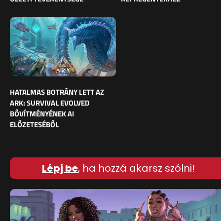
HATALMAS BOTRÁNY LETT AZ
ARK: SURVIVAL EVOLVED
BŐVÍTMÉNYÉNEK AI
ELŐZETESÉBŐL
Lépj be
, ha hozzá akarsz szólni!