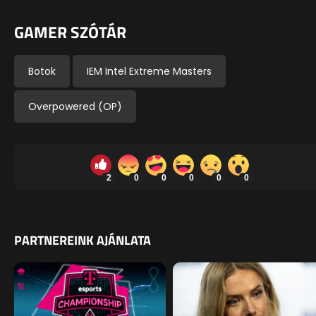
GAMER SZÓTÁR
Botok
IEM Intel Extreme Masters
Overpowered (OP)
2
0
0
0
0
0
PARTNEREINK AJÁNLATA