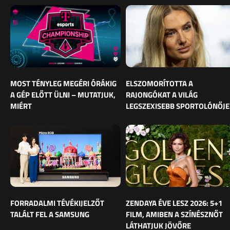
MOST TÉNYLEG MEGÉRI ÓRÁKIG
ELSZOMORÍTOTTA A
A GÉP ELŐTT ÜLNI – MUTATJUK,
RAJONGÓKAT A VILÁG
MIÉRT
LEGSZEXISEBB SPORTOLÓNŐJE
FORRADALMI TÉVÉKIJELZŐT
ZENDAYA ÉVE LESZ 2026: 5+1
TALÁLT FEL A SAMSUNG
FILM, AMIBEN A SZÍNÉSZNŐT
LÁTHATJUK JÖVŐRE