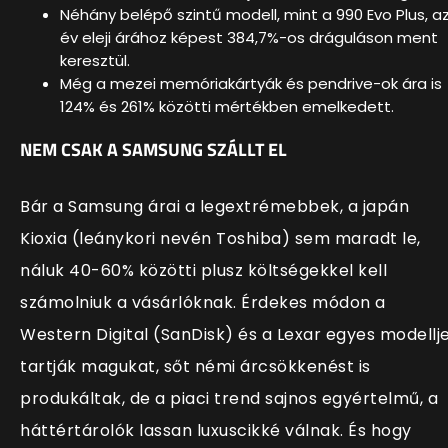
Néhány belépő szintű modell, mint a 990 Evo Plus, a
év eleji árához képest 384,7%-os dráguláson ment
keresztül.
Még a mezei memóriakártyák és pendrive-ok ára is
124% és 261% közötti mértékben emelkedett.
NEM CSAK A SAMSUNG SZÁLLT EL
Bár a Samsung árai a legextrémebbek, a japán
Kioxia (leánykori nevén Toshiba) sem maradt le,
náluk 40-60% közötti plusz költségekkel kell
számolniuk a vásárlóknak. Érdekes módon a
Western Digital (SanDisk) és a Lexar egyes modellje
tartják magukat, sőt némi árcsökkenést is
produkáltak, de a piaci trend sajnos egyértelmű, a
háttértárolók lassan luxuscikké válnak. És hogy