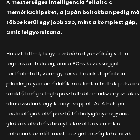
A mesterséges intelligencia felfalta a
memóriachipeket, a japán boltokban pedig má
többe kerül egy jobb SSD, mint a komplett gép,
amit felgyorsítana.
Ha azt hitted, hogy a videókártya-válság volt a
legrosszabb dolog, ami a PC-s közösséggel
történhetett, van egy rossz hírünk. Japánban
jelenleg olyan árcédulák kerülnek a boltok polcaira
amiktől még a legtapasztaltabb rendszergazdák is
elmorzsolnak egy könnycseppet. Az AI-alapú
technológiák elképesztő tárhelyigénye ugyanis
globális alkatrészhiányt okozott, és ennek a
pofonnak az élét most a szigetország lakói érzik