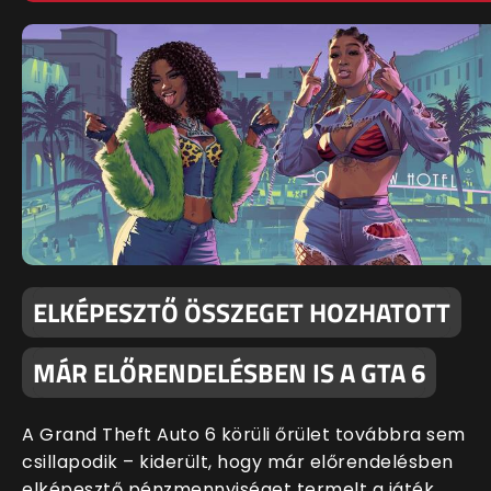
ELKÉPESZTŐ ÖSSZEGET HOZHATOTT
MÁR ELŐRENDELÉSBEN IS A GTA 6
A Grand Theft Auto 6 körüli őrület továbbra sem
csillapodik – kiderült, hogy már előrendelésben
elképesztő pénzmennyiséget termelt a játék.