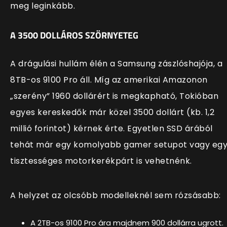
meg leginkább.
A 3500 DOLLÁROS SZÖRNYETEG
A drágulási hullám élén a Samsung zászlóshajója, a
8TB-os 9100 Pro áll. Míg az amerikai Amazonon
„szerény” 1960 dollárért is megkapható, Tokióban
egyes kereskedők már közel 3500 dollárt (kb. 1,2
millió forintot) kérnek érte. Egyetlen SSD árából
tehát már egy komolyabb gamer setupot vagy eg
tisztességes motorkerékpárt is vehetnénk.
A helyzet az olcsóbb modelleknél sem rózsásabb:
A 2TB-os 9100 Pro ára majdnem 900 dollárra ugrott.