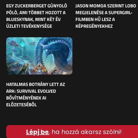
EGY ZUCKERBERGET GÚNYOLÓ
JASON MOMOA SZERINT LOBO
PÓLÓ, AMI TÖBBET HOZOTT A
MEGJELENÉSE A SUPERGIRL-
BLUESKYNAK, MINT KÉT ÉV
FILMBEN HŰ LESZ A
ÜZLETI TEVÉKENYSÉGE
KÉPREGÉNYEKHEZ
HATALMAS BOTRÁNY LETT AZ
ARK: SURVIVAL EVOLVED
BŐVÍTMÉNYÉNEK AI
ELŐZETESÉBŐL
Lépj be
, ha hozzá akarsz szólni!