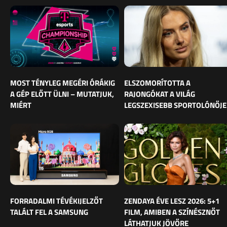
MOST TÉNYLEG MEGÉRI ÓRÁKIG
ELSZOMORÍTOTTA A
A GÉP ELŐTT ÜLNI – MUTATJUK,
RAJONGÓKAT A VILÁG
MIÉRT
LEGSZEXISEBB SPORTOLÓNŐJE
FORRADALMI TÉVÉKIJELZŐT
ZENDAYA ÉVE LESZ 2026: 5+1
TALÁLT FEL A SAMSUNG
FILM, AMIBEN A SZÍNÉSZNŐT
LÁTHATJUK JÖVŐRE