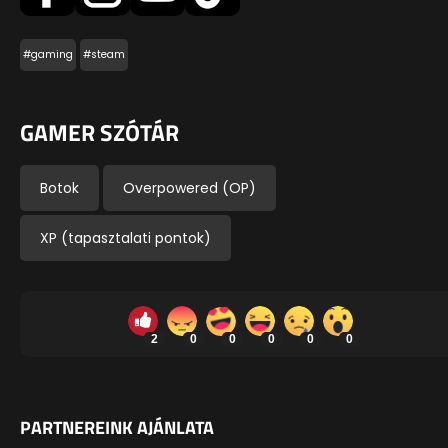
#gaming
#steam
GAMER SZÓTÁR
Botok
Overpowered (OP)
XP (tapasztalati pontok)
2
0
0
0
0
0
PARTNEREINK AJÁNLATA