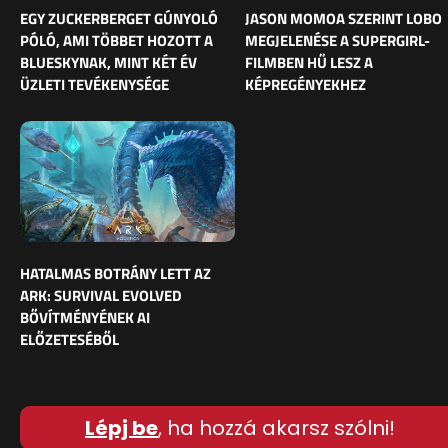
EGY ZUCKERBERGET GÚNYOLÓ
JASON MOMOA SZERINT LOBO
PÓLÓ, AMI TÖBBET HOZOTT A
MEGJELENÉSE A SUPERGIRL-
BLUESKYNAK, MINT KÉT ÉV
FILMBEN HŰ LESZ A
ÜZLETI TEVÉKENYSÉGE
KÉPREGÉNYEKHEZ
HATALMAS BOTRÁNY LETT AZ
ARK: SURVIVAL EVOLVED
BŐVÍTMÉNYÉNEK AI
ELŐZETESÉBŐL
Lépj be
, ha hozzá akarsz szólni!