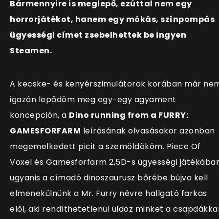
Bármennyire is meglepő, ezúttal nem egy
horrorjátékot, hanem egy mókás, színpompás
ügyességi címet zsebelhettek be ingyen
Steamen.
A kecske- és kenyérszimulátorok korában már ne
igazán lepődöm meg egy-egy agyament
koncepción, a
Dino running from a FURRY:
GAMESFORFARM
leírásának olvasásakor azonban
megemelkedett picit a szemöldököm.
Piece Of
Voxel és Gamesforfarm 2,5D-s ügyességi játékába
ugyanis a címadó dinoszaurusz bőrébe bújva kell
elmenekülnünk a Mr. Furry névre hallgató farkas
elől, aki rendíthetetlenül üldöz minket a csapdákka