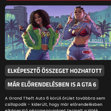
ELKÉPESZTŐ ÖSSZEGET HOZHATOTT
MÁR ELŐRENDELÉSBEN IS A GTA 6
A Grand Theft Auto 6 körüli őrület továbbra sem
csillapodik – kiderült, hogy már előrendelésben
elképesztő pénzmennyiséget termelt a játék.