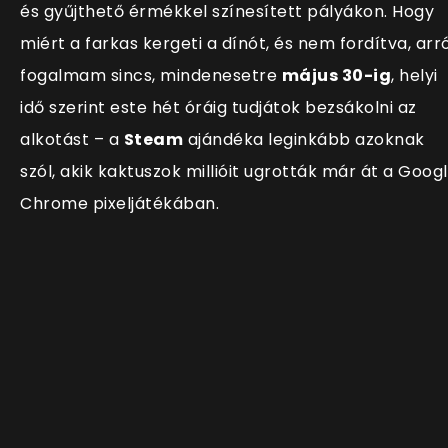
és gyűjthető érmékkel színesített pályákon. Hogy
miért a farkas kergeti a dínót, és nem fordítva, arró
fogalmam sincs, mindenesetre
május 30-ig
, helyi
idő szerint este hét óráig tudjátok bezsákolni az
alkotást – a
Steam
ajándéka leginkább azoknak
szól, akik kaktuszok millióit ugrották már át a Goog
Chrome pixeljátékában.