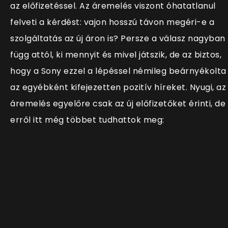
az előfizetéssel. Az áremelés viszont óhatatlanul
felveti a kérdést: vajon hosszú távon megéri-e a
szolgáltatás az új áron is? Persze a válasz nagyban
függ attól, ki mennyit és mivel játszik, de az biztos,
hogy a Sony ezzel a lépéssel némileg beárnyékolta
az egyébként kifejezetten pozitív híreket. Nyugi, az
áremelés egyelőre csak az új előfizetőket érinti, de
erről itt még többet tudhattok meg: