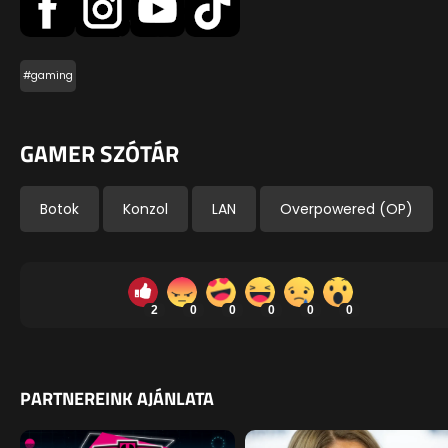
#gaming
GAMER SZÓTÁR
Botok
Konzol
LAN
Overpowered (OP)
2
0
0
0
0
0
PARTNEREINK AJÁNLATA