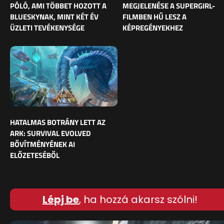
PÓLÓ, AMI TÖBBET HOZOTT A
MEGJELENÉSE A SUPERGIRL-
BLUESKYNAK, MINT KÉT ÉV
FILMBEN HŰ LESZ A
ÜZLETI TEVÉKENYSÉGE
KÉPREGÉNYEKHEZ
HATALMAS BOTRÁNY LETT AZ
ARK: SURVIVAL EVOLVED
BŐVÍTMÉNYÉNEK AI
ELŐZETESÉBŐL
Lépj be
, ha hozzá akarsz szólni!