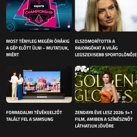
MOST TÉNYLEG MEGÉRI ÓRÁKIG
ELSZOMORÍTOTTA A
A GÉP ELŐTT ÜLNI – MUTATJUK,
RAJONGÓKAT A VILÁG
MIÉRT
LEGSZEXISEBB SPORTOLÓNŐJE
FORRADALMI TÉVÉKIJELZŐT
ZENDAYA ÉVE LESZ 2026: 5+1
TALÁLT FEL A SAMSUNG
FILM, AMIBEN A SZÍNÉSZNŐT
LÁTHATJUK JÖVŐRE