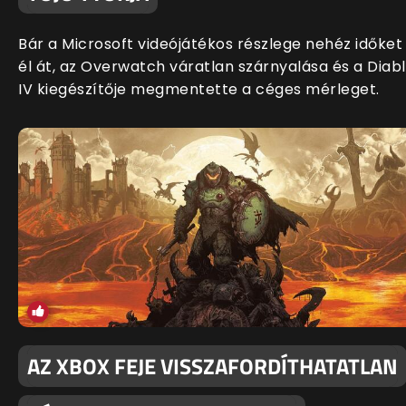
Bár a Microsoft videójátékos részlege nehéz időket
él át, az Overwatch váratlan szárnyalása és a Diab
IV kiegészítője megmentette a céges mérleget.
AZ XBOX FEJE VISSZAFORDÍTHATATLAN