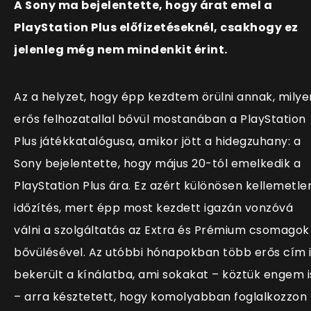
A Sony ma bejelentette, hogy árat emel a
PlayStation Plus előfizetéseknél, csakhogy ez
jelenleg még nem mindenkit érint.
Az a helyzet, hogy épp kezdtem örülni annak, milye
erős felhozatallal bővül mostanában a PlayStation
Plus játékkatalógusa, amikor jött a hidegzuhany: a
Sony bejelentette, hogy május 20-tól emelkedik a
PlayStation Plus ára. Ez azért különösen kellemetle
időzítés, mert épp most kezdett igazán vonzóvá
válni a szolgáltatás az Extra és Prémium csomagok
bővülésével. Az utóbbi hónapokban több erős cím 
bekerült a kínálatba, ami sokakat – köztük engem i
– arra késztetett, hogy komolyabban foglalkozzon