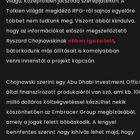
világú, Középföldén játszódó szerepjátékon. A
Tolkien világát megidéző RPG-ről sajnos egyelőre
többet nem tudtunk meg. Viszont abból kiindulva,
hogy az információkat először megszellőztető
Ryszard Chojnowskinak
ebben igaza lett
,
bátorkodunk más állításait is komolyabban
venni innenstől a projekt kapcsán.
Chojnowski szerint egy
Abu Dhabi Investment Offic
által finanszírozott produkcióról van szó, ami kb. 10
millió dolláros költségvetéssel készülhet nekik
köszönhetően az Embracer Group megbízásából,
amely a jogok felett bábáskodik. A lengyel
bennfentes szerint nagy kihívás lehet majd, hogy