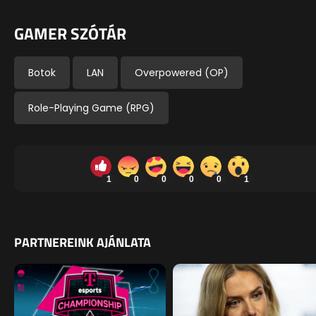
GAMER SZÓTÁR
Botok
LAN
Overpowered (OP)
Role-Playing Game (RPG)
1
0
0
0
0
1
PARTNEREINK AJÁNLATA