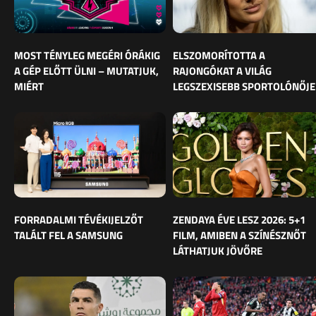
MOST TÉNYLEG MEGÉRI ÓRÁKIG
ELSZOMORÍTOTTA A
A GÉP ELŐTT ÜLNI – MUTATJUK,
RAJONGÓKAT A VILÁG
MIÉRT
LEGSZEXISEBB SPORTOLÓNŐJE
FORRADALMI TÉVÉKIJELZŐT
ZENDAYA ÉVE LESZ 2026: 5+1
TALÁLT FEL A SAMSUNG
FILM, AMIBEN A SZÍNÉSZNŐT
LÁTHATJUK JÖVŐRE