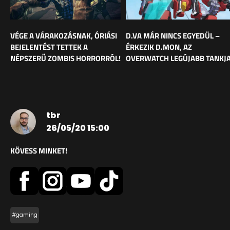
VÉGE A VÁRAKOZÁSNAK, ÓRIÁSI
D.VA MÁR NINCS EGYEDÜL –
BEJELENTÉST TETTEK A
ÉRKEZIK D.MON, AZ
NÉPSZERŰ ZOMBIS HORRORRÓL!
OVERWATCH LEGÚJABB TANKJ
tbr
26/05/20 15:00
KÖVESS MINKET!
#gaming