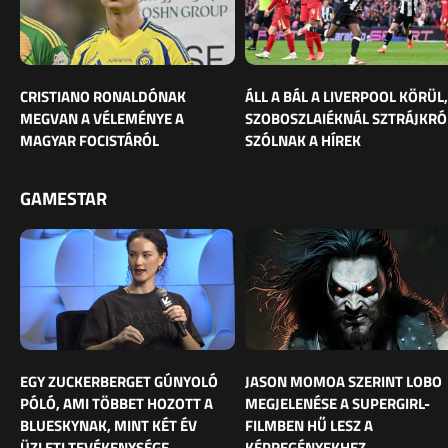
CRISTIANO RONALDÓNAK
ÁLL A BÁL A LIVERPOOL KÖRÜL,
MEGVAN A VÉLEMÉNYE A
SZOBOSZLAIÉKNÁL SZTRÁJKRÓ
MAGYAR FOCISTÁRÓL
SZÓLNAK A HÍREK
GAMESTAR
EGY ZUCKERBERGET GÚNYOLÓ
JASON MOMOA SZERINT LOBO
PÓLÓ, AMI TÖBBET HOZOTT A
MEGJELENÉSE A SUPERGIRL-
BLUESKYNAK, MINT KÉT ÉV
FILMBEN HŰ LESZ A
ÜZLETI TEVÉKENYSÉGE
KÉPREGÉNYEKHEZ