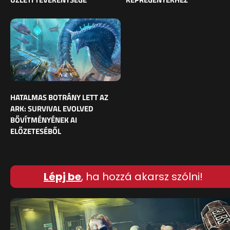
HATALMAS BOTRÁNY LETT AZ
ARK: SURVIVAL EVOLVED
BŐVÍTMÉNYÉNEK AI
ELŐZETESÉBŐL
Lépj be
, ha hozzá akarsz szólni!