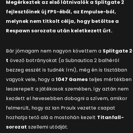
Megérkeztek az első látnivalók a Splitgate 2
fejlesztőinek új FPS-éből, az Empulse-ból,
melynek nem titkolt célja, hogy betöltse a
Respawn sorozata után keletkezett űrt.
Bár jómagam nem nagyon követtem a
Splitgate 2
t
övező botrányokat (a Subnautica 2 balhéról
bezzeg esszét is tudnék írni), még én is tisztában
vagyok vele, hogy a
1047 Games
teljes mértékben
leszerepelt a játékosok szemében, így aztán nem
kezdett el hevesebben dobogni a szívem, amikor
felmerült, hogy az Ian Proulx vezette csapat
hozhatja tető alá a mostohán kezelt
Titanfall-
sorozat
szellemi utódját.