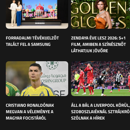
FORRADALMI TÉVÉKIJELZŐT
ZENDAYA ÉVE LESZ 2026: 5+1
TALÁLT FEL A SAMSUNG
FILM, AMIBEN A SZÍNÉSZNŐT
LÁTHATJUK JÖVŐRE
CRISTIANO RONALDÓNAK
ÁLL A BÁL A LIVERPOOL KÖRÜL,
MEGVAN A VÉLEMÉNYE A
SZOBOSZLAIÉKNÁL SZTRÁJKRÓ
MAGYAR FOCISTÁRÓL
SZÓLNAK A HÍREK