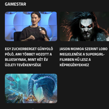
GAMESTAR
EGY ZUCKERBERGET GÚNYOLÓ
JASON MOMOA SZERINT LOBO
PÓLÓ, AMI TÖBBET HOZOTT A
MEGJELENÉSE A SUPERGIRL-
BLUESKYNAK, MINT KÉT ÉV
FILMBEN HŰ LESZ A
ÜZLETI TEVÉKENYSÉGE
KÉPREGÉNYEKHEZ