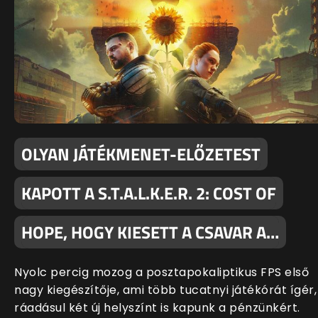
OLYAN JÁTÉKMENET-ELŐZETEST
KAPOTT A S.T.A.L.K.E.R. 2: COST OF
HOPE, HOGY KIESETT A CSAVAR A…
Nyolc percig mozog a posztapokaliptikus FPS első
nagy kiegészítője, ami több tucatnyi játékórát ígér,
ráadásul két új helyszínt is kapunk a pénzünkért.