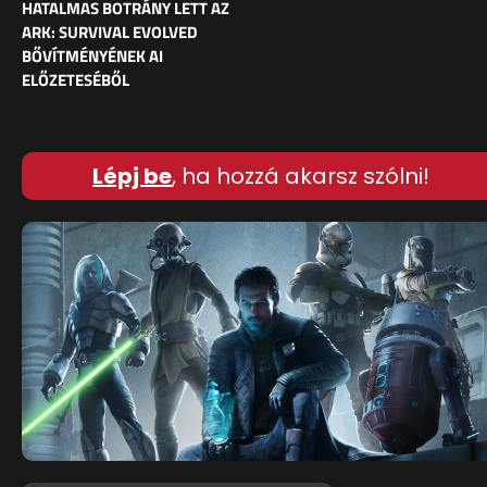
HATALMAS BOTRÁNY LETT AZ
ARK: SURVIVAL EVOLVED
BŐVÍTMÉNYÉNEK AI
ELŐZETESÉBŐL
Lépj be
, ha hozzá akarsz szólni!