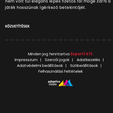
nem volt túl elegáns lépés fizetős fal mögé zárni a
játék hosszúnak ígérkező betekintőjét.
KÖZVETÍTÉSEK
Minden jog fenntartva
Esport1 Kft.
Impresszum
Szerzői jogok
Adatkezelés
Adatvédelmi beállítások
Sütibeállítások
Felhasználási Feltételek