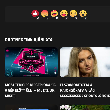
2
0
0
0
0
0
PARTNEREINK AJÁNLATA
MOST TÉNYLEG MEGÉRI ÓRÁKIG
ELSZOMORÍTOTTA A
A GÉP ELŐTT ÜLNI – MUTATJUK,
RAJONGÓKAT A VILÁG
MIÉRT
LEGSZEXISEBB SPORTOLÓNŐJE