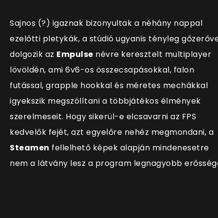
Sajnos (?) igaznak bizonyultak a néhány nappal
ezelőtti pletykák, a stúdió ugyanis tényleg gőzerőve
dolgozik az
Empulse
névre keresztelt multiplayer
lövöldén, ami 6v6-os összecsapásokkal, falon
futással, grapple hookkal és méretes mechákkal
igyekszik megszólítani a többjátékos élmények
szerelmeseit. Hogy sikerül-e elcsavarni az FPS
kedvelők fejét, azt egyelőre nehéz megmondani, a
Steamen
fellelhető képek alapján mindenesetre
nem a látvány lesz a program legnagyobb erősség