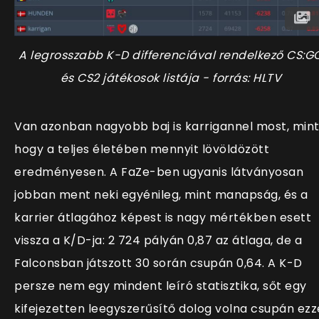
A legrosszabb K-D differenciával rendelkező CS:G
és CS2 játékosok listája - forrás: HLTV
Van azonban nagyobb baj is karrigannel most, min
hogy a teljes életében mennyit lövöldözött
eredményesen. A FaZe-ben ugyanis látványosan
jobban ment neki egyénileg, mint manapság, és a
karrier átlagához képest is nagy mértékben esett
vissza a K/D-ja: 2 724 pályán 0,87 az átlaga, de a
Falconsban játszott 30 során csupán 0,64. A K-D
persze nem egy mindent leíró statisztika, sőt egy
kifejezetten leegyszerűsítő dolog volna csupán ezz