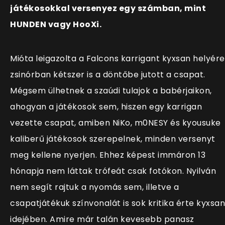
játékosokkal versenyez egy számban, mint
HUNDEN vagy HooXi.
Mióta leigazolta a Falcons karrigant kyxsan helyére
zsinórban kétszer is a döntőbe jutott a csapat.
Mégsem ülhetnek a szaúdi tulajok a babérjaikon,
ahogyan a játékosok sem, hiszen egy karrigan
vezette csapat, amiben NiKo, m0NESY és kyousuke
kaliberű játékosok szerepelnek, minden versenyt
meg kellene nyerjen. Ehhez képest immáron 13
hónapja nem láttak trófeát csak fotókon. Nyilván
nem segít rajtuk a nyomás sem, illetve a
csapatjátékuk színvonalát is sok kritika érte kyxsan
idejében. Amire már talán kevesebb panasz