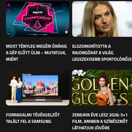
MOST TÉNYLEG MEGÉRI ÓRÁKIG
ELSZOMORÍTOTTA A
A GÉP ELŐTT ÜLNI – MUTATJUK,
RAJONGÓKAT A VILÁG
MIÉRT
LEGSZEXISEBB SPORTOLÓNŐJE
FORRADALMI TÉVÉKIJELZŐT
ZENDAYA ÉVE LESZ 2026: 5+1
TALÁLT FEL A SAMSUNG
FILM, AMIBEN A SZÍNÉSZNŐT
LÁTHATJUK JÖVŐRE