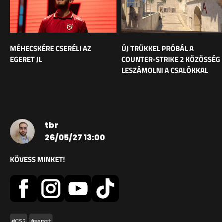
MÉHECSKÉRE CSERÉLI AZ
ÚJ TRÜKKEL PRÓBÁL A
EGERET JL
COUNTER-STRIKE 2 KÖZÖSSÉG
LESZÁMOLNI A CSALÓKKAL
tbr
26/05/27 13:00
KÖVESS MINKET!
#CS2
#esport