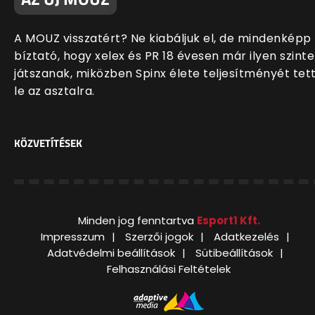
A MOUZ visszatért? Ne kiabáljuk el, de mindenképp
bíztató, hogy xelex és PR 18 évesen már ilyen szint
játszanak, miközben Spinx élete teljesítményét tet
le az asztalra.
KÖZVETÍTÉSEK
Minden jog fenntartva
Esport1 Kft.
Impresszum
Szerzői jogok
Adatkezelés
Adatvédelmi beállítások
Sütibeállítások
Felhasználási Feltételek