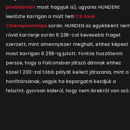
problémáit
most hagyjuk is), ugyanis HUNDENt
leelőzte karrigan a múlt heti
CS Asia
Championships
során. HUNDEN az egyébként ne
rövid karrierje során 6 238-cal kevesebb fraget
szerzett, mint amennyiszer meghalt, ehhez képest
most karrigan 6 258-ig jutott. Fontos hozzátenni
persze, hogy a Falconsban játszó dánnak ehhez
közel 1 200-zal több pályát kellett játszania, mint a
honfitársának, vagyis ha kapargatni kezdjük a
felszínt, gyorsan kiderül, hogy nem ikrekről van szó.