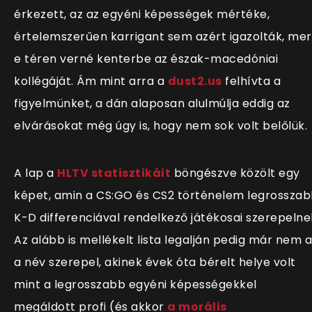
érkezett, az az egyéni képességek mértéke,
értelemszerűen karrigant sem azért igazolták, mer
e téren verné kenterbe az észak-macedóniai
kollégáját. Ám mint arra a
dust2.us
felhívta a
figyelmünket, a dán alaposan alulmúlja eddig az
elvárásokat még úgy is, hogy nem sok volt belőlük.
A lap a
HLTV statisztikáit
böngészve közölt egy
képet, amin a CS:GO és CS2 történelem legrossza
K-D differenciával rendelkező játékosai szerepelne
Az alább is mellékelt lista legalján pedig már nem 
a név szerepel, akinek évek óta bérelt helye volt
mint a legrosszabb egyéni képességekkel
megáldott profi (és akkor
a morális