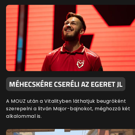
MÉHECSKÉRE CSERÉLI AZ EGERET JL
A MOUZ után a Vitalityben láthatjuk beugróként
szerepelni a litván Major-bajnokot, méghozzá két
alkalommal is.