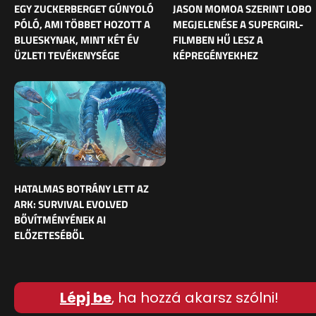
EGY ZUCKERBERGET GÚNYOLÓ
JASON MOMOA SZERINT LOBO
PÓLÓ, AMI TÖBBET HOZOTT A
MEGJELENÉSE A SUPERGIRL-
BLUESKYNAK, MINT KÉT ÉV
FILMBEN HŰ LESZ A
ÜZLETI TEVÉKENYSÉGE
KÉPREGÉNYEKHEZ
HATALMAS BOTRÁNY LETT AZ
ARK: SURVIVAL EVOLVED
BŐVÍTMÉNYÉNEK AI
ELŐZETESÉBŐL
Lépj be
, ha hozzá akarsz szólni!