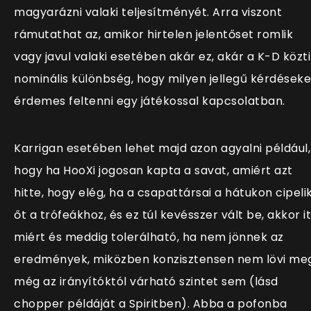
magyarázni valaki teljesítményét. Arra viszont
rámutathat az, amikor hirtelen jelentőset romlik
vagy javul valaki esetében akár ez, akár a K-D közti
nominális különbség, hogy milyen jellegű kérdéseke
érdemes feltenni egy játékossal kapcsolatban.
Karrigan esetében lehet majd azon agyalni például,
hogy ha HooXi jogosan kapta a savat, amiért azt
hitte, hogy elég, ha a csapattársai a hátukon cipeli
őt a trófeákhoz, és ez túl kevésszer vált be, akkor it
miért és meddig tolerálható, ha nem jönnek az
eredmények, miközben konzisztensen nem lövi me
még az irányítóktól várható szintet sem (lásd
chopper példáját a Spiritben). Abba a pofonba