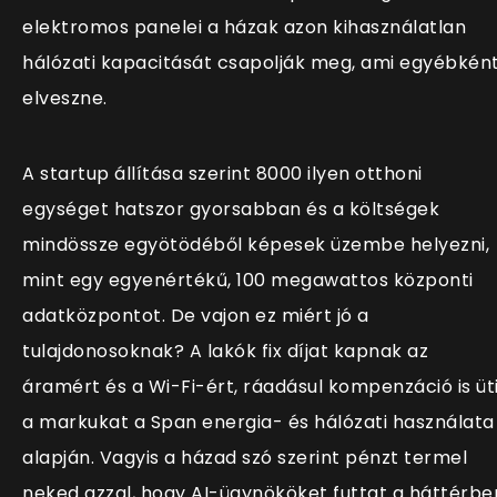
elektromos panelei a házak azon kihasználatlan
hálózati kapacitását csapolják meg, ami egyébkén
elveszne.
A startup állítása szerint 8000 ilyen otthoni
egységet hatszor gyorsabban és a költségek
mindössze egyötödéből képesek üzembe helyezni,
mint egy egyenértékű, 100 megawattos központi
adatközpontot. De vajon ez miért jó a
tulajdonosoknak? A lakók fix díjat kapnak az
áramért és a Wi-Fi-ért, ráadásul kompenzáció is üt
a markukat a Span energia- és hálózati használata
alapján. Vagyis a házad szó szerint pénzt termel
neked azzal, hogy AI-ügynököket futtat a háttérbe