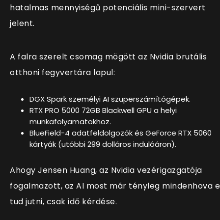
hatalmas mennyiségű potenciális mini-szervert
jelent.
A falra szerelt csomag mögött az Nvidia brutális
otthoni fegyvertára lapul:
DGX Spark személyi AI szuperszámítógépek.
RTX PRO 5000 72GB Blackwell GPU a helyi
munkafolyamatokhoz.
BlueField-4 adatfeldolgozók és GeForce RTX 5060
kártyák (utóbbi 299 dolláros indulóáron).
Ahogy Jensen Huang, az Nvidia vezérigazgatója
fogalmazott, az AI most már tényleg mindenhova e
tud jutni, csak idő kérdése.