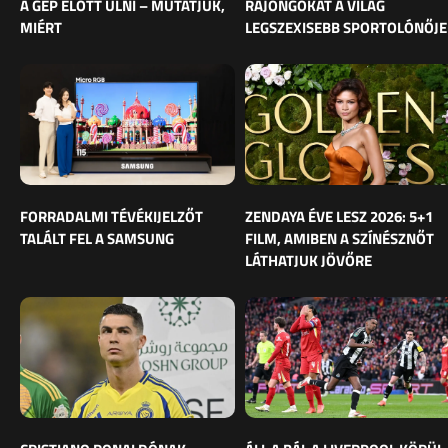
A GÉP ELŐTT ÜLNI – MUTATJUK,
RAJONGÓKAT A VILÁG
MIÉRT
LEGSZEXISEBB SPORTOLÓNŐJE
FORRADALMI TÉVÉKIJELZŐT
ZENDAYA ÉVE LESZ 2026: 5+1
TALÁLT FEL A SAMSUNG
FILM, AMIBEN A SZÍNÉSZNŐT
LÁTHATJUK JÖVŐRE