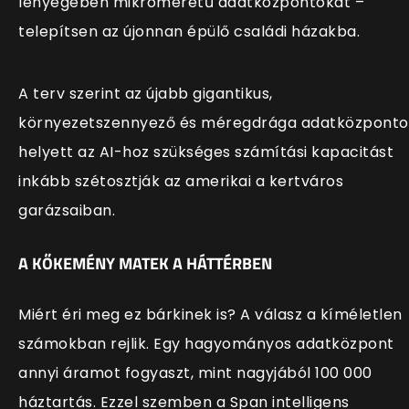
lényegében mikroméretű adatközpontokat –
telepítsen az újonnan épülő családi házakba.
A terv szerint az újabb gigantikus,
környezetszennyező és méregdrága adatközponto
helyett az AI-hoz szükséges számítási kapacitást
inkább szétosztják az amerikai a kertváros
garázsaiban.
A KŐKEMÉNY MATEK A HÁTTÉRBEN
Miért éri meg ez bárkinek is? A válasz a kíméletlen
számokban rejlik. Egy hagyományos adatközpont
annyi áramot fogyaszt, mint nagyjából 100 000
háztartás. Ezzel szemben a Span intelligens