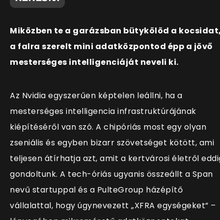
Miközben te a garázsban bütykölöd a kocsidat
a falra szerelt mini adatközpontod épp a jövő
mesterséges intelligenciáját neveli ki.
Az Nvidia egyszerűen képtelen leállni, ha a
mesterséges intelligencia infrastruktúrájának
kiépítéséről van szó. A chipóriás most egy olyan
zseniális és egyben bizarr szövetséget kötött, ami
teljesen átírhatja azt, amit a kertvárosi életről eddi
gondoltunk. A tech-óriás ugyanis összeállt a Span
nevű startuppal és a PulteGroup házépítő
vállalattal, hogy úgynevezett „XFRA egységeket” –