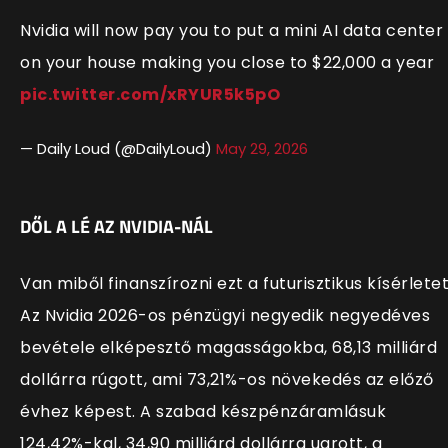
Nvidia will now pay you to put a mini AI data center
on your house making you close to $22,000 a year
pic.twitter.com/xRYUR5k5pO
— Daily Loud (@DailyLoud)
May 29, 2026
DŐL A LÉ AZ NVIDIA-NÁL
Van miből finanszírozni ezt a futurisztikus kísérletet
Az Nvidia 2026-os pénzügyi negyedik negyedéves
bevétele elképesztő magasságokba, 68,13 milliárd
dollárra rúgott, ami 73,21%-os növekedés az előző
évhez képest. A szabad készpénzáramlásuk
124,42%-kal, 34,90 milliárd dollárra ugrott, a