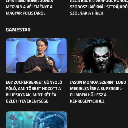
CRISTIANO RONALDÓNAK
ÁLL A BÁL A LIVERPOOL KÖRÜL,
MEGVAN A VÉLEMÉNYE A
SZOBOSZLAIÉKNÁL SZTRÁJKRÓ
MAGYAR FOCISTÁRÓL
SZÓLNAK A HÍREK
GAMESTAR
EGY ZUCKERBERGET GÚNYOLÓ
JASON MOMOA SZERINT LOBO
PÓLÓ, AMI TÖBBET HOZOTT A
MEGJELENÉSE A SUPERGIRL-
BLUESKYNAK, MINT KÉT ÉV
FILMBEN HŰ LESZ A
ÜZLETI TEVÉKENYSÉGE
KÉPREGÉNYEKHEZ