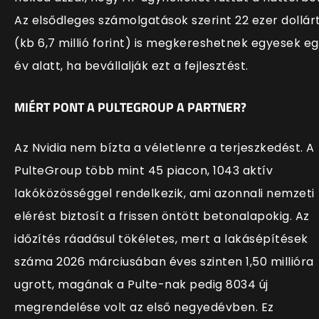
Az elsődleges számolgatások szerint 22 ezer dollár
(kb 6,7 millió forint) is megkereshetnek egyesek e
év alatt, ha bevállalják ezt a fejlesztést.
MIÉRT PONT A PULTEGROUP A PARTNER?
Az Nvidia nem bízta a véletlenre a terjeszkedést. A
PulteGroup több mint 45 piacon, 1043 aktív
lakóközösséggel rendelkezik, ami azonnali nemzeti
elérést biztosít a frissen öntött betonalapokig. Az
időzítés ráadásul tökéletes, mert a lakásépítések
száma 2026 márciusában éves szinten 1,50 millióra
ugrott, magának a Pulte-nak pedig 8034 új
megrendelése volt az első negyedévben. Ez