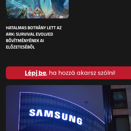
HATALMAS BOTRÁNY LETT AZ
ARK: SURVIVAL EVOLVED
BŐVÍTMÉNYÉNEK AI
ELŐZETESÉBŐL
Lépj be
, ha hozzá akarsz szólni!