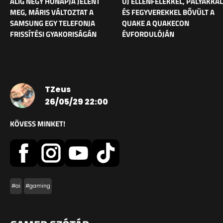
ALIG NÉGY HÓNAPJA JELENT
ÚJ ELLENFELEKKEL, PÁLYÁKKAL
MEG, MÁRIS VÁLTOZTAT A
ÉS FEGYVEREKKEL BŐVÜLT A
SAMSUNG EGY TELEFONJA
QUAKE A QUAKECON
FRISSÍTÉSI GYAKORISÁGÁN
ÉVFORDULÓJÁN
TZeus
26/05/29 22:00
KÖVESS MINKET!
#ai
#gaming