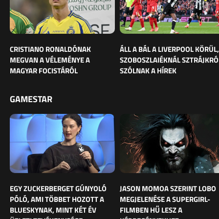
CRISTIANO RONALDÓNAK
ÁLL A BÁL A LIVERPOOL KÖRÜL,
MEGVAN A VÉLEMÉNYE A
SZOBOSZLAIÉKNÁL SZTRÁJKRÓ
MAGYAR FOCISTÁRÓL
SZÓLNAK A HÍREK
GAMESTAR
EGY ZUCKERBERGET GÚNYOLÓ
JASON MOMOA SZERINT LOBO
PÓLÓ, AMI TÖBBET HOZOTT A
MEGJELENÉSE A SUPERGIRL-
BLUESKYNAK, MINT KÉT ÉV
FILMBEN HŰ LESZ A