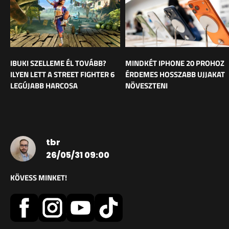
IBUKI SZELLEME ÉL TOVÁBB?
MINDKÉT IPHONE 20 PROHOZ
ILYEN LETT A STREET FIGHTER 6
ÉRDEMES HOSSZABB UJJAKAT
LEGÚJABB HARCOSA
NÖVESZTENI
tbr
26/05/31 09:00
KÖVESS MINKET!