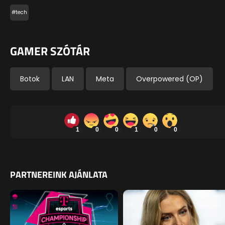
#tech
GAMER SZÓTÁR
Botok
LAN
Meta
Overpowered (OP)
1
0
0
1
0
0
PARTNEREINK AJÁNLATA