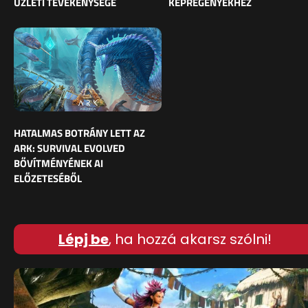
ÜZLETI TEVÉKENYSÉGE
KÉPREGÉNYEKHEZ
HATALMAS BOTRÁNY LETT AZ
ARK: SURVIVAL EVOLVED
BŐVÍTMÉNYÉNEK AI
ELŐZETESÉBŐL
Lépj be
, ha hozzá akarsz szólni!