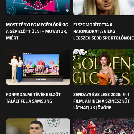
MOST TÉNYLEG MEGÉRI ÓRÁKIG
ELSZOMORÍTOTTA A
A GÉP ELŐTT ÜLNI – MUTATJUK,
RAJONGÓKAT A VILÁG
MIÉRT
LEGSZEXISEBB SPORTOLÓNŐJE
FORRADALMI TÉVÉKIJELZŐT
ZENDAYA ÉVE LESZ 2026: 5+1
TALÁLT FEL A SAMSUNG
FILM, AMIBEN A SZÍNÉSZNŐT
LÁTHATJUK JÖVŐRE