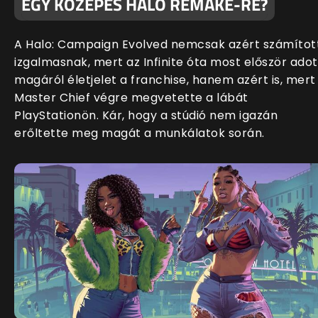
EGY KÖZEPES HALO REMAKE-RE?
A Halo: Campaign Evolved nemcsak azért számítot
izgalmasnak, mert az Infinite óta most először adot
magáról életjelet a franchise, hanem azért is, mert
Master Chief végre megvetette a lábát
PlayStationön. Kár, hogy a stúdió nem igazán
erőltette meg magát a munkálatok során.