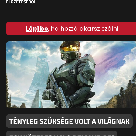
ELŐZETESÉBŐL
Lépj be
, ha hozzá akarsz szólni!
TÉNYLEG SZÜKSÉGE VOLT A VILÁGNAK