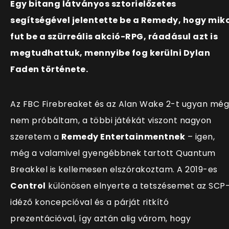
Egy bitang látványos sztorielőzetes
segítségével jelentette be a Remedy, hogy mik
fut be a szürreális akció-RPG, ráadásul azt is
megtudhattuk, mennyibe fog kerülni Dylan
Faden története.
Az FBC Firebreaket és az Alan Wake 2-t ugyan még
nem próbáltam, a többi játékát viszont nagyon
szeretem a
Remedy Entertainmentnek
– igen,
még a valamivel gyengébbnek tartott Quantum
Breakkel is kellemesen elszórakoztam. A 2019-es
Control
különösen elnyerte a tetszésemet az SCP
idéző koncepcióval és a párját ritkító
prezentációval, így aztán alig várom, hogy