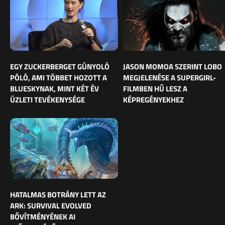
EGY ZUCKERBERGET GÚNYOLÓ
JASON MOMOA SZERINT LOBO
PÓLÓ, AMI TÖBBET HOZOTT A
MEGJELENÉSE A SUPERGIRL-
BLUESKYNAK, MINT KÉT ÉV
FILMBEN HŰ LESZ A
ÜZLETI TEVÉKENYSÉGE
KÉPREGÉNYEKHEZ
HATALMAS BOTRÁNY LETT AZ
ARK: SURVIVAL EVOLVED
BŐVÍTMÉNYÉNEK AI