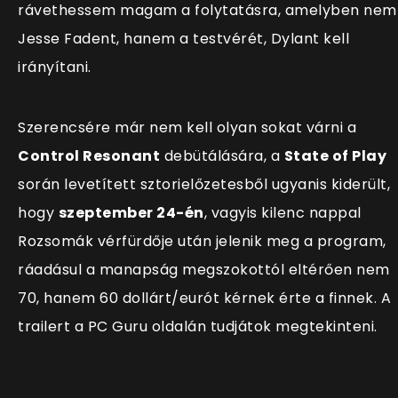
rávethessem magam a folytatásra, amelyben nem
Jesse Fadent, hanem a testvérét, Dylant kell
irányítani.
Szerencsére már nem kell olyan sokat várni a
Control Resonant
debütálására, a
State of Play
során levetített sztorielőzetesből ugyanis kiderült,
hogy
szeptember 24-én
, vagyis kilenc nappal
Rozsomák vérfürdője után jelenik meg a program,
ráadásul a manapság megszokottól eltérően nem
70, hanem 60 dollárt/eurót kérnek érte a finnek. A
trailert a PC Guru oldalán tudjátok megtekinteni.