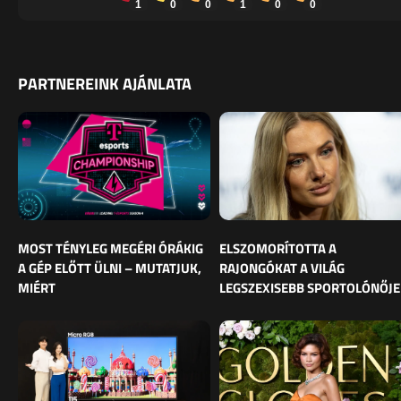
1
0
0
1
0
0
PARTNEREINK AJÁNLATA
MOST TÉNYLEG MEGÉRI ÓRÁKIG
ELSZOMORÍTOTTA A
A GÉP ELŐTT ÜLNI – MUTATJUK,
RAJONGÓKAT A VILÁG
MIÉRT
LEGSZEXISEBB SPORTOLÓNŐJE