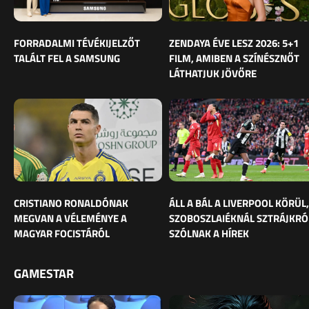
FORRADALMI TÉVÉKIJELZŐT
ZENDAYA ÉVE LESZ 2026: 5+1
TALÁLT FEL A SAMSUNG
FILM, AMIBEN A SZÍNÉSZNŐT
LÁTHATJUK JÖVŐRE
CRISTIANO RONALDÓNAK
ÁLL A BÁL A LIVERPOOL KÖRÜL,
MEGVAN A VÉLEMÉNYE A
SZOBOSZLAIÉKNÁL SZTRÁJKRÓ
MAGYAR FOCISTÁRÓL
SZÓLNAK A HÍREK
GAMESTAR