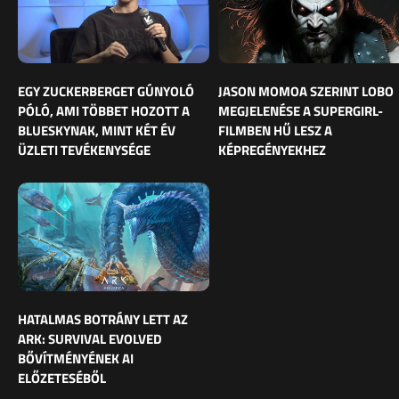
EGY ZUCKERBERGET GÚNYOLÓ
JASON MOMOA SZERINT LOBO
PÓLÓ, AMI TÖBBET HOZOTT A
MEGJELENÉSE A SUPERGIRL-
BLUESKYNAK, MINT KÉT ÉV
FILMBEN HŰ LESZ A
ÜZLETI TEVÉKENYSÉGE
KÉPREGÉNYEKHEZ
HATALMAS BOTRÁNY LETT AZ
ARK: SURVIVAL EVOLVED
BŐVÍTMÉNYÉNEK AI
ELŐZETESÉBŐL