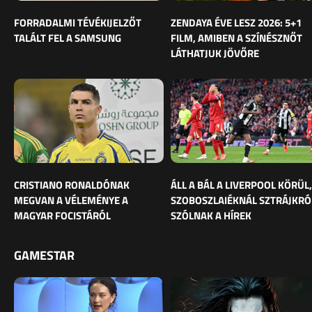
FORRADALMI TÉVÉKIJELZŐT
ZENDAYA ÉVE LESZ 2026: 5+1
TALÁLT FEL A SAMSUNG
FILM, AMIBEN A SZÍNÉSZNŐT
LÁTHATJUK JÖVŐRE
CRISTIANO RONALDÓNAK
ÁLL A BÁL A LIVERPOOL KÖRÜL,
MEGVAN A VÉLEMÉNYE A
SZOBOSZLAIÉKNÁL SZTRÁJKRÓ
MAGYAR FOCISTÁRÓL
SZÓLNAK A HÍREK
GAMESTAR