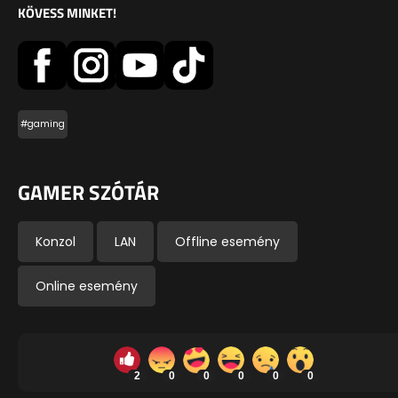
KÖVESS MINKET!
#gaming
GAMER SZÓTÁR
Konzol
LAN
Offline esemény
Online esemény
2
0
0
0
0
0