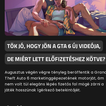
TÖK JÓ, HOGY JÖN A GTA 6 ÚJ VIDEÓJA,
DE MIÉRT LETT ELŐFIZETÉSHEZ KÖTVE?
Augusztus végén végre tényleg beröffentik a Gran
Theft Auto 6 marketinggépezetének motorját, ám
nem volt túl elegáns lépés fizetős fal mögé zárni a
játék hosszúnak ígérkező betekintőjét.