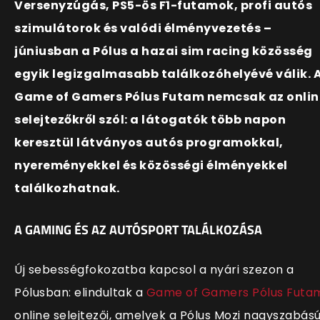
Versenyzúgás, PS5-ös F1-futamok, profi autós
szimulátorok és valódi élményvezetés –
júniusban a Pólus a hazai sim racing közösség
egyik legizgalmasabb találkozóhelyévé válik. 
Game of Gamers Pólus Futam nemcsak az onlin
selejtezőkről szól: a látogatók több napon
keresztül látványos autós programokkal,
nyereményekkel és közösségi élményekkel
találkozhatnak.
A GAMING ÉS AZ AUTÓSPORT TALÁLKOZÁSA
Új sebességfokozatba kapcsol a nyári szezon a
Pólusban: elindultak a
Game of Gamers Pólus Futa
online selejtezői, amelyek a Pólus Mozi nagyszabás