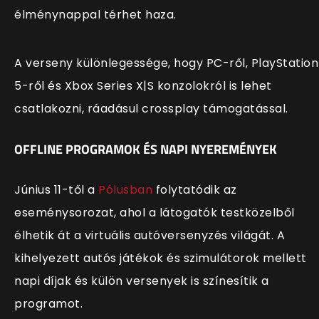
élménynappal térhet haza.
A verseny különlegessége, hogy PC-ről, PlayStation
5-ről és Xbox Series X|S konzolokról is lehet
csatlakozni, ráadásul crossplay támogatással.
OFFLINE PROGRAMOK ÉS NAPI NYEREMÉNYEK
Június 11-től a
Pólusban
folytatódik az
eseménysorozat, ahol a látogatók testközelből
élhetik át a virtuális autóversenyzés világát. A
kihelyezett autós játékok és szimulátorok mellett
napi díjak és külön versenyek is színesítik a
programot.