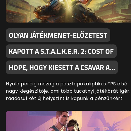
OLYAN JÁTÉKMENET-ELŐZETEST
KAPOTT A S.T.A.L.K.E.R. 2: COST OF
HOPE, HOGY KIESETT A CSAVAR A…
Nyolc percig mozog a posztapokaliptikus FPS első
nagy kiegészítője, ami több tucatnyi játékórát ígér,
ráadásul két új helyszínt is kapunk a pénzünkért.