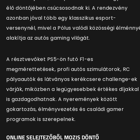
élő döntőjében csúcsosodnak ki. A rendezvény
azonban jóval több egy klasszikus esport-
versenynél, mivel a Pólus valódi közösségi élménny
alakítja az autós gaming világát.
A résztvevőket PS5-ön futó F1-es
megmérettetések, profi autós szimulátorok, RC
pályaautók és látványos kerékcsere challenge-ek
várják, miközben a legügyesebbek értékes díjakkal
is gazdagodhatnak. A nyeremények között
gokartozás, élményvezetés és családi gamer
programok is szerepelnek.
ONLINE SELEJTEZŐBŐL MOZIS DÖNTŐ