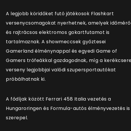
A legjobb köridőket futó játékosok Flashkart
versenycsomagokat nyerhetnek, amelyek időmérő
és rajtrácsos elektromos gokartfutamot is
tartalmaznak. A showmeccsek győztesei
Gamerland élménynappal és egyedi Game of
Gamers trófeákkal gazdagodnak, míg a kerékcser
verseny legjobbjai valódi szupersportautókat
próbálhatnak ki.
A fődíjak között Ferrari 458 Italia vezetés a
Hungaroringen és Formula-autós élményvezetés is
szerepel.