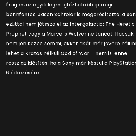
És igen, az egyik legmegbízhatóbb iparági
bennfentes, Jason Schreier is megerősítette: a Son
ezúttal nem játssza el az Intergalactic: The Heretic
Prophet vagy a Marvel's Wolverine táncát. Hacsak
nem jön közbe semmi, akkor akár már jövőre nálun
lehet a Kratos nélküli God of War – nem is lenne
rossz az időzítés, ha a Sony már készül a PlayStatio
6 érkezésére.