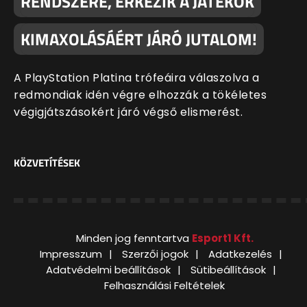
RENDSZERE, ÉRKEZIK A JÁTÉKOK
KIMAXOLÁSÁÉRT JÁRÓ JUTALOM!
A PlayStation Platina trófeáira válaszolva a
redmondiak idén végre elhozzák a tökéletes
végigjátszásokért járó végső elismerést.
KÖZVETÍTÉSEK
Minden jog fenntartva
Esport1 Kft.
Impresszum
Szerzői jogok
Adatkezelés
Adatvédelmi beállítások
Sütibeállítások
Felhasználási Feltételek