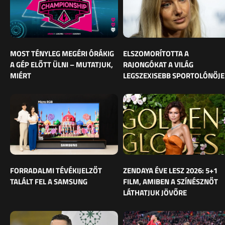
MOST TÉNYLEG MEGÉRI ÓRÁKIG
ELSZOMORÍTOTTA A
A GÉP ELŐTT ÜLNI – MUTATJUK,
RAJONGÓKAT A VILÁG
MIÉRT
LEGSZEXISEBB SPORTOLÓNŐJE
FORRADALMI TÉVÉKIJELZŐT
ZENDAYA ÉVE LESZ 2026: 5+1
TALÁLT FEL A SAMSUNG
FILM, AMIBEN A SZÍNÉSZNŐT
LÁTHATJUK JÖVŐRE