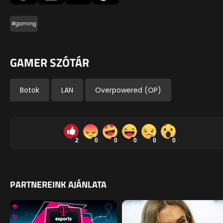
#gaming
GAMER SZÓTÁR
Botok
LAN
Overpowered (OP)
2
0
0
0
0
0
PARTNEREINK AJÁNLATA