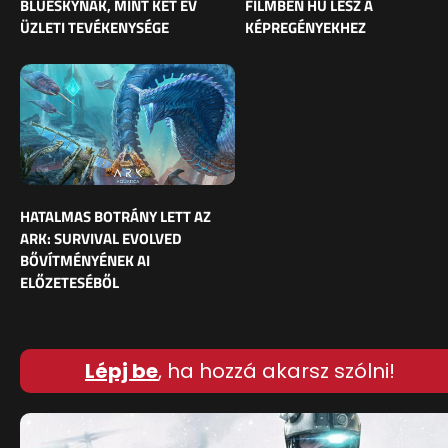
BLUESKYNAK, MINT KÉT ÉV
FILMBEN HŰ LESZ A
ÜZLETI TEVÉKENYSÉGE
KÉPREGÉNYEKHEZ
HATALMAS BOTRÁNY LETT AZ
ARK: SURVIVAL EVOLVED
BŐVÍTMÉNYÉNEK AI
ELŐZETESÉBŐL
Lépj be
, ha hozzá akarsz szólni!