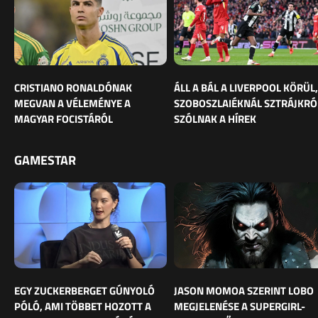
CRISTIANO RONALDÓNAK
ÁLL A BÁL A LIVERPOOL KÖRÜL,
MEGVAN A VÉLEMÉNYE A
SZOBOSZLAIÉKNÁL SZTRÁJKRÓ
MAGYAR FOCISTÁRÓL
SZÓLNAK A HÍREK
GAMESTAR
EGY ZUCKERBERGET GÚNYOLÓ
JASON MOMOA SZERINT LOBO
PÓLÓ, AMI TÖBBET HOZOTT A
MEGJELENÉSE A SUPERGIRL-