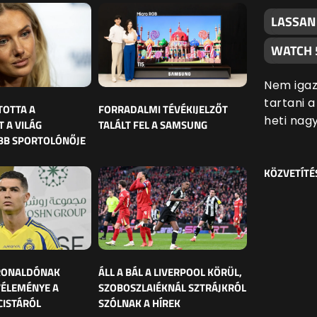
LASSAN
WATCH 
Nem igaz
tartani 
TOTTA A
FORRADALMI TÉVÉKIJELZŐT
heti nag
 A VILÁG
TALÁLT FEL A SAMSUNG
BB SPORTOLÓNŐJE
KÖZVETÍTÉ
 RONALDÓNAK
ÁLL A BÁL A LIVERPOOL KÖRÜL,
VÉLEMÉNYE A
SZOBOSZLAIÉKNÁL SZTRÁJKRÓL
CISTÁRÓL
SZÓLNAK A HÍREK