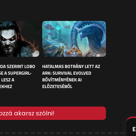
OA SZERINT LOBO
HATALMAS BOTRÁNY LETT AZ
E A SUPERGIRL-
ARK: SURVIVAL EVOLVED
 LESZ A
BŐVÍTMÉNYÉNEK AI
EKHEZ
ELŐZETESÉBŐL
ozzá akarsz szólni!
E