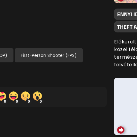
ENNYI I
THEFT 
Előkerült
közel fé
OP)
First-Person Shooter (FPS)
termész
felvételle
0
0
0
0