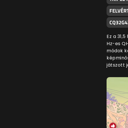
FELVÉR
CQ32G4
Ez a 31,
Hz-es QH
módok kö
képminős
játszott 