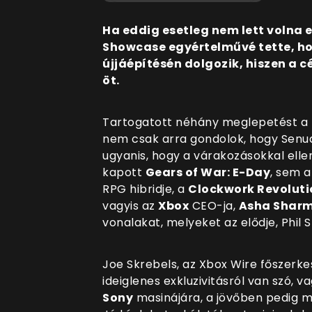
Ha eddig esetleg nem lett volna 
Showcase egyértelművé tette, h
újjáépítésén dolgozik, hiszen a c
öt.
Tartogatott néhány meglepetést a 
nem csak arra gondolok, hogy Senua 
ugyanis, hogy a várakozásokkal ell
kapott
Gears of War: E-Day
, sem 
RPG hibridje, a
Clockwork Revoluti
vagyis az
Xbox
CEO-ja,
Asha Shar
vonalakat, melyeket az elődje, Phil S
Joe Skrebels, az Xbox Wire főszerk
ideiglenes exkluzivitásról van szó, 
Sony
masinájára, a jövőben pedig 