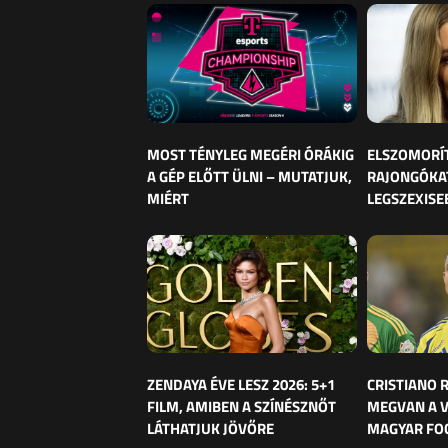
MOST TÉNYLEG MEGÉRI ÓRÁKIG
ELSZOMORÍ
A GÉP ELŐTT ÜLNI – MUTATJUK,
RAJONGÓKAT
MIÉRT
LEGSZEXISE
ZENDAYA ÉVE LESZ 2026: 5+1
CRISTIANO
FILM, AMIBEN A SZÍNÉSZNŐT
MEGVAN A 
LÁTHATJUK JÖVŐRE
MAGYAR FO