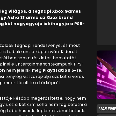
elég világos, a tegnapi Xbox Games
ogy Asha Sharma az Xbox brand
ég két nagyágyúja is kihagyja a PS5-
zöldek tegnapi rendezvénye, és most
is felbukkant a képernyőn. Kiderült
entétben sem a részletes bemutatót
az inXile Entertainment steampunk FPS-
on
nem jelenik meg
PlayStation 5-re
,
ma
tényleg visszarajzolja azokat a vörös
pencer törölt le a térképről.
esztője később megerősítette, hogy nem
vagyis ez a két cím soha nem fog befutni a
VASEMB
még több hasonló lépésre számíthatunk.