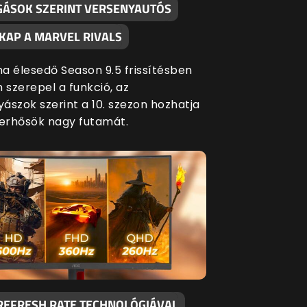
GÁSOK SZERINT VERSENYAUTÓS
KAP A MARVEL RIVALS
a élesedő Season 9.5 frissítésben
szerepel a funkció, az
ászok szerint a 10. szezon hozhatja
perhősök nagy futamát.
 REFRESH RATE TECHNOLÓGIÁVAL