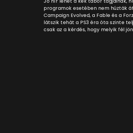
Jó hír lehet a kék tábor tagjainak, 
programok esetében nem húzták át a
Campaign Evolved, a Fable és a Forza
látszik tehát a PS3 éra óta szinte t
csak az a kérdés, hogy melyik fél jön