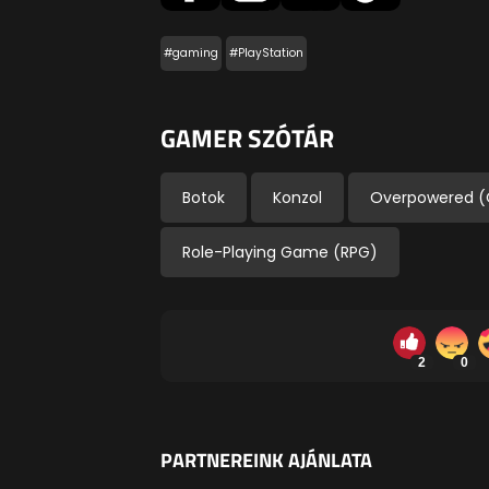
#gaming
#PlayStation
GAMER SZÓTÁR
Botok
Konzol
Overpowered (
Role-Playing Game (RPG)
2
0
PARTNEREINK AJÁNLATA