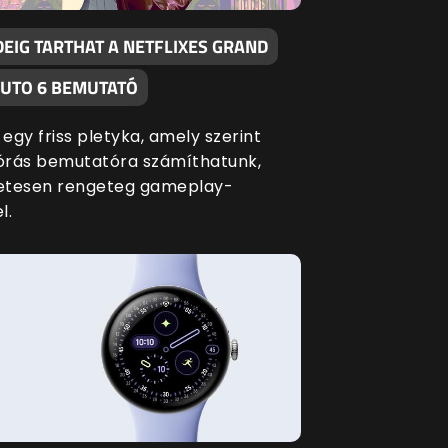
DEIG TARTHAT A NETFLIXES GRAND
AUTO 6 BEMUTATÓ
 egy friss pletyka, amely szerint
lórás bemutatóra számíthatunk,
etesen rengeteg gameplay-
l.