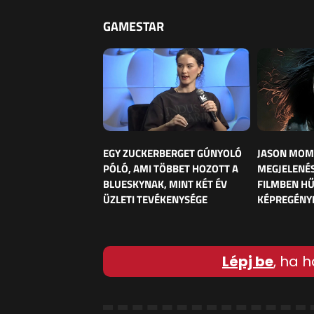
GAMESTAR
EGY ZUCKERBERGET GÚNYOLÓ
JASON MOM
PÓLÓ, AMI TÖBBET HOZOTT A
MEGJELENÉS
BLUESKYNAK, MINT KÉT ÉV
FILMBEN HŰ
ÜZLETI TEVÉKENYSÉGE
KÉPREGÉNY
Lépj be
, ha h