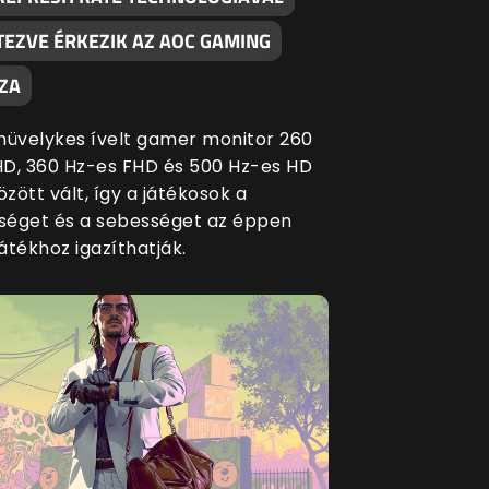
TEZVE ÉRKEZIK AZ AOC GAMING
ZA
5 hüvelykes ívelt gamer monitor 260
D, 360 Hz-es FHD és 500 Hz-es HD
zött vált, így a játékosok a
éget és a sebességet az éppen
játékhoz igazíthatják.