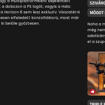
hogy a multiplatformként bejelentett
SZIVÁR
 dobozon a PS logót, vagyis a Halo:
 Horizon 6 sem lesz exkluzív. Visszatérni
MÓDOT 
eljesen elfeledett konzolháború, most már
 ki belőle győztesen.
Noha a m
még nem 
adatbány
el a szu
TRIPLE